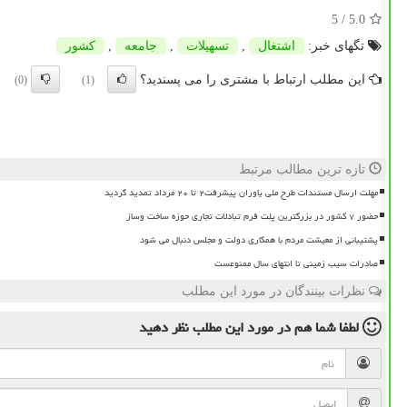
/ 5
5.0
تگهای خبر:
اشتغال
,
تسهیلات
,
جامعه
,
كشور
این مطلب ارتباط با مشتری را می پسندید؟
(0)
(1)
تازه ترین مطالب مرتبط
مهلت ارسال مستندات طرح ملی یاوران پیشرفت۲ تا ۲۰ مرداد تمدید گردید
حضور ۷ کشور در بزرگترین پلت فرم تبادلات تجاری حوزه ساخت وساز
پشتیبانی از معیشت مردم با همکاری دولت و مجلس دنبال می شود
صادرات سیب زمینی تا انتهای سال ممنوعست
نظرات بینندگان در مورد این مطلب
لطفا شما هم
در مورد این مطلب
نظر دهید