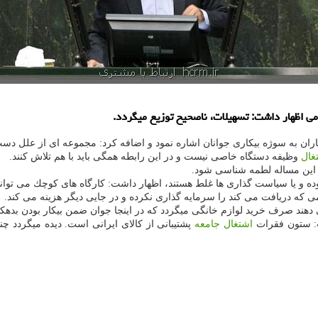
می اظهار داشت: تسهیلات، ناصحیح توزیع میگردد.
گاران به سوژه بیكاری جوانان اشاره نمود و اضافه كرد: مجموعه ای از علل 
غال
وظیفه دستگاه خاصی نیست و در این رابطه همگی باید با هم تلاش كنند.
د این مساله لطمه شناسی شود.
 بوده و یا سیاست گذاری ها غلط هستند، اظهار داشت: كارگاه های كوچك می توان
می كه دریافت می كند را سرمایه گذاری نكرده و در جایی دیگر هزینه می كند.
هند صرف خرید لوازم خانگی میگردد كه در اینجا جوان ضمن بیكار بودن بدهكار
ت: ستون فقرات
اشتغال
جامعه
پشتیبانی از كالای ایرانی است. دیده میگردد چن