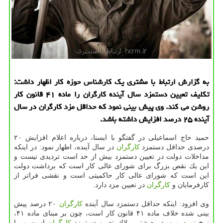
به گزارش ارتباط با مشتری یك كارشناس حوزه كار اظهار داشت:
تكلیف تعیین دستمزد سال آینده كارگران را ماده ۴۱ قانون كار
روشن می كند. وی پیش بینی نمود كه حداقل مزد كارگران در سال
آینده ۲۵ درصد افزایش داشته باشد.
حمید حاج اسماعیلی در گفتگو با ایسنا، درباره اعلام افزایش ۲۰
درصدی حداقل دستمزد
كارگران
در سال آینده، اظهار نمود: در اینكه
مداخلات دولت در تعیین دستمزد بیش از حد است تردیدی نیست و
این یك نقص بزرگ برای شورای عالی كار است كه برداشت دولت
این است كه شورای عالی كار حاكمیتی است و نقشی فراتر از
كارفرمایان و
كارگران
در تعیین مزد دارد.
وی افزود: اینكه حداقل دستمزد سال آینده
كارگران
۲۰ درصد پیش
بینی شده خلاف ماده ۴۱ قانون كار است، چون بر مبنای ماده ۴۱،
نرخ
تورم
و سبد معیشتی ملاك تعیین دستمزد
كارگران
است و ما