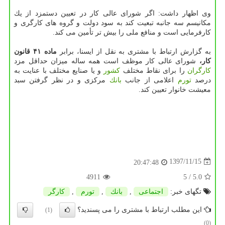
وی اظهار داشت: اگر شورای عالی كار در تعیین دستمزد از یك
مكانیسم سه جانبه تبعیت كند به سود دولت و گروه های كارگری و
كارفرمایی است و منافع ملی را بیش تر تأمین می كند.
به گزارش ارتباط با مشتری به نقل از ایسنا، برابر
ماده ۴۱ قانون
كار،
شورای عالی كار موظف است همه ساله میزان حداقل مزد
كارگران
را برای نقاط مختلف
كشور
و یا صنایع مختلف با عنایت به
درصد
تورم
اعلامی از جانب
بانك
مركزی و در نظر گرفتن سبد
معیشت خانوار تعیین كند.
1397/11/15
20:47:48
4911
/ 5
5.0
تگهای خبر:
اجتماعی
,
بانك
,
تورم
,
كارگر
این مطلب ارتباط با مشتری را می پسندید؟
(1)
(0)