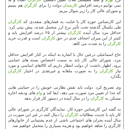
نمی توانیم درصد افزایش
كارمندان
دولت را برای
كارگران
هم ببینیم
و شورای عالی كار را زیر سوال ببریم.
این كارشناس حوزه كار با عنایت به فشارهای متعددی كه
كارگران
طی یكسال گذشته تحت تأثیر نرخ ارز متحمل شدند، پیش بینی كرد:
حداقل مزد سال آینده
كارگران
بیشتر از ۲۵ درصد افزایش یابد و
كمتر از این میزان اجحاف جدی در حق
كارگران
است و قدرت خرید
كارگران
را به شدت می كاهد.
حاج اسماعیلی درعین حال با اشاره به اینكه در كنار افزایش حداقل
مزد، شورای عالی كار باید به سمت اختصاص بسته های حمایتی
برود، اظهار داشت: از دولت انتظار داریم كه كالاهای اساسی و مورد
نیاز
كارگران
را به صورت ماهانه و غیرنقدی در اختیار
كارگران
بگذارد.
وی تصریح كرد: دولت باید نقش نظارتی خویش را در حمایتی هایی
كه جدا از تعیین مزد صورت می دهد، ایفا كند و
وام
های ودیعه اجاره
مسكن به
كارگران
را در سال آینده در دستور كار قرار بدهد.
به گفته این كارشناس حوزه كار، نمایندگان كارگری در شورای عالی
كار باید با جدیت مطالبات
كارگران
را دنبال كنند در غیر این صورت در
سال آینده بحران های اجتماعی ناشی از عدم پشتیبانی از خانوارهای
كارگری را شاهد خواهیم بود و هزینه بسیاری را متحمل خواهیم شد.