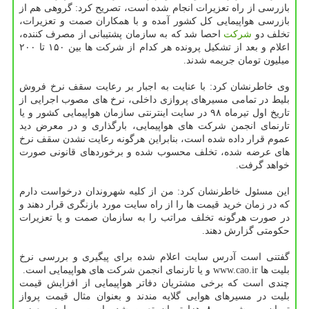
بازرسی از راه تعزیرات انجام شده است، تصریح كرد: گروهی هم از
بازرسی هواپیمایی كل كشور آمده و با همكاران صمت و تعزیرات،
تخلف دو
شركت
احصا شد كه به سازمان پشتیبانی از مصرف كننده،
اعلام و بعد از تشكیل پرونده هر كدام از شركت ها بین ۱۵۰ تا ۲۰۰
میلیون تومان جریمه شدند.
وی خاطرنشان كرد: با عنایت به اجبار بر رعایت سقف نرخ فروش
بلیط در تمامی مسیرهای پروازی داخلی، نرخ های مصوب اجرایی از
تاریخ اول تیرماه ۹۸ در سایت اینترنتی سازمان هواپیمایی كشور و یا
تارنمای انجمن شركت های هواپیمایی، بارگذاری و در معرض دید
عموم قرار داده شده است، بنابراین هرگونه رعایت نشدن سقف نرخ
های عرضه شده، تخلف محسوب شده و برخوردهای قانونی صورت
خواهد گرفت.
این مسئول خاطرنشان كرد: من از كلیه شهروندان درخواست دارم
كه در زمان خرید قیمت ها را از راه سایت مورد بازنگری قرار دهند و
در صورت هرگونه تخلف مراتب را به سازمان صمت و یا تعزیرات
حكومتی گزارش دهند.
گفتنی است آدرس سایت اعلام شده برای پیگیری و بررسی نرخ
بلیت ها www.cao.ir و یا تارنمای انجمن شركت های هواپیمایی است.
چندی است كه برخی مشتریان دفاتر هواپیمایی از افزایش قیمت
بلیت در مسیرهای هوایی گلایه مندند و بعنوان مثال قیمت پرواز