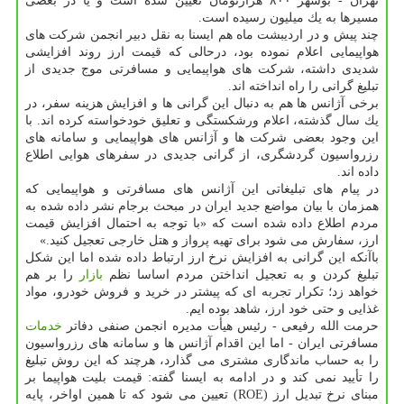
تهران - بوشهر ۸۰۰ هزارتومان تعیین شده است و یا در بعضی
مسیرها به یك میلیون رسیده است.
چند پیش و در اردیبشت ماه هم ایسنا به نقل دبیر انجمن شركت های
هواپیمایی اعلام نموده بود، درحالی كه قیمت ارز روند افزایشی
شدیدی داشته، شركت های هواپیمایی و مسافرتی موج جدیدی از
تبلیغ گرانی را راه انداخته اند.
برخی آژانس ها هم به دنبال این گرانی ها و افزایش هزینه سفر، در
یك سال گذشته، اعلام ورشكستگی و تعلیق خودخواسته كرده اند. با
این وجود بعضی شركت ها و آژانس های هواپیمایی و سامانه های
رزرواسیون گردشگری، از گرانی جدیدی در سفرهای هوایی اطلاع
داده اند.
در پیام های تبلیغاتی این آژانس های مسافرتی و هواپیمایی كه
همزمان با بیان مواضع جدید ایران در مبحث برجام نشر داده شده به
مردم اطلاع داده شده است كه «با توجه به احتمال افزایش قیمت
ارز، سفارش می شود برای تهیه پرواز و هتل خارجی تعجیل كنید.»
باآنكه این گرانی به افزایش نرخ ارز ارتباط داده شده اما این شكل
تبلیغ كردن و به تعجیل انداختن مردم اساسا نظم
بازار
را بر هم
خواهد زد؛ تكرار تجربه ای كه پیشتر در خرید و فروش خودرو، مواد
غذایی و حتی خود ارز، شاهد بوده ایم.
حرمت الله رفیعی - رئیس هیأت مدیره انجمن صنفی دفاتر
خدمات
مسافرتی ایران - اما این اقدام آژانس ها و سامانه های رزرواسیون
را به حساب ماندگاری مشتری می گذارد، هرچند كه این روش تبلیغ
را تأیید نمی كند و در ادامه به ایسنا گفته: قیمت بلیت هواپیما بر
مبنای نرخ تبدیل ارز (ROE) تعیین می شود كه تا همین اواخر، پایه