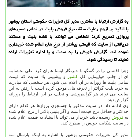
به گزارش ارتباط با مشتری مدیر كل تعزیرات حكومتی استان بوشهر
با تاكید بر لزوم رعایت سقف نرخ فروش بلیت در تمامی مسیرهای
پروازی تصریح كرد: اشخاص می توانند با لاشه بلیت و مستند
دریافتی از سایت كه قیمتی بیشتر از نرخ های اعلام شده خریداری
نموده اند، گزارش خویش را به صمت و یا اداره تعزیرات ارائه
نمایند تا رسیدگی شود.
زهرا افضلی نیا در گفتگو با خبرنگار ایسنا عنوان كرد: طی بخشنامه
ای از جانب هواپیمایی كل
كشور
و پیشبینی یك سایت كه قیمت
تمامی بلیت ها روزانه در آن اعلام می شود، هر شخصی كه مبادرت
به خرید بلیت گرانتر از تعرفه های موجود كرده است با رفتن به این
سایت می تواند هر گرانفروشی و تخلف در این ارتباط را روزانه
گزارش دهد.
وی ادامه داد: در سایت مذكور با جستجوی پروازها هر كدام دارای
حداكثر و حداقل نرخ قیمت است و اگر بلیتی بالاتر از نرخ اعلام شده
به
فروش
رسیده باشد خریدار می تواند با استناد به قیمت اعلام شده
در سایت شكایت خویش را مطرح كند.
مدیر كل تعزیرات حكومتی بوشهر با اشاره به اینكه پارسال سه