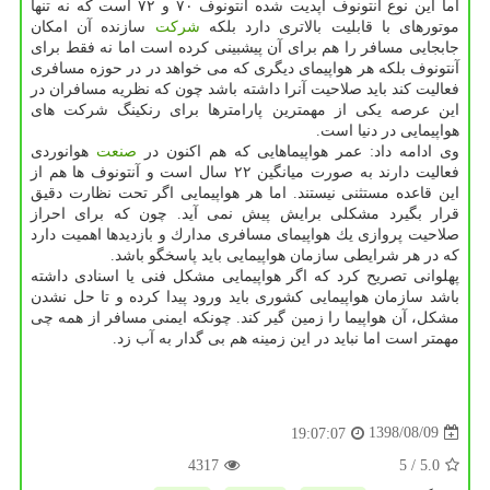
اما این نوع آنتونوف آپدیت شده آنتونوف ۷۰ و ۷۲ است كه نه تنها
موتورهای با قابلیت بالاتری دارد بلكه
شركت
سازنده آن امكان
جابجایی مسافر را هم برای آن پیشبینی كرده است اما نه فقط برای
آنتونوف بلكه هر هواپیمای دیگری كه می خواهد در در حوزه مسافری
فعالیت كند باید صلاحیت آنرا داشته باشد چون كه نظریه مسافران در
این عرصه یكی از مهمترین پارامترها برای رنكینگ شركت های
هواپیمایی در دنیا است.
وی ادامه داد: عمر هواپیماهایی كه هم اكنون در
صنعت
هوانوردی
فعالیت دارند به صورت میانگین ۲۲ سال است و آنتونوف ها هم از
این قاعده مستثنی نیستند. اما هر هواپیمایی اگر تحت نظارت دقیق
قرار بگیرد مشكلی برایش پیش نمی آید. چون كه برای احراز
صلاحیت پروازی یك هواپیمای مسافری مدارك و بازدیدها اهمیت دارد
كه در هر شرایطی سازمان هواپیمایی باید پاسخگو باشد.
پهلوانی تصریح كرد كه اگر هواپیمایی مشكل فنی یا اسنادی داشته
باشد سازمان هواپیمایی كشوری باید ورود پیدا كرده و تا حل نشدن
مشكل، آن هواپیما را زمین گیر كند. چونكه ایمنی مسافر از همه چی
مهمتر است اما نباید در این زمینه هم بی گدار به آب زد.
1398/08/09
19:07:07
4317
/ 5
5.0