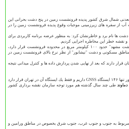
 معدنی شمال شرق كشور پدیده فرونشست زمین در پنج دشت بحرانی این
ه آب از سفره های زیرزمینی موجبات وقوع پدیده فرونشست زمین را در
شت ها نام برد و خاطرنشان كرد: به منظور عرضه برنامه كاربردی برای
مدیركل زمین شناسی و اكتشافات معدنی شمال شرق كشور با بیان این كه طبق مطالعات انجام شده از ۲ هزار و ۷۱۸ كیلومتر مربع مساحت "دشت مشهد" حدود ۱۰۰ كیلومتر مربع در محدوده فرونشست قرار دارد،
ناطق مسكونی و دشت "نیشابور" از نظر نرخ بالای فرونشست زمین در
ار دارند كه بعد از نهایی شدن پردازش داده ها و كنترل میدانی نتیجه
با اشاره به راه اندازی ایستگاه های GNSS در كشور، اظهار نمود: در كل كشور تنها ۱۴۶ ایستگاه GNSS داریم و فقط یك ایستگاه آن در تهران قرار دارد
دماوند
طی چند سال گذشته هم مورد توجه سازمان نقشه برداری كشور
ران مربوط به جنوب و جنوب غرب، جنوب شرق بخصوص در مناطق ورامین و