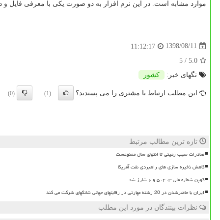
موارد مشابه است. در این نرم افزار به دو صورت یكی با معرفی فایل و
1398/08/11
11:12:17
/ 5
5.0
تگهای خبر:
كشور
این مطلب ارتباط با مشتری را می پسندید؟
(0)
(1)
تازه ترین مطالب مرتبط
صادرات سیب زمینی تا انتهای سال ممنوعست
کاهش ذخیره سازی های راهبردی نفت آمریکا
کوپن شماره ملی ۳، ۴، ۵ و ۶ شارژ شد
ایران با حاضرشدن در 20 رشته مهارتی در رقابتهای جهانی شانگهای شرکت می کند
نظرات بینندگان در مورد این مطلب