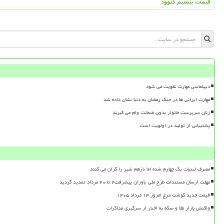
قیمت بیسیم کنوود
دیپلماسی مهارت تقویت می شود
مهارت ایرانی ها در جنگ رمضان به دنیا نشان داده شد
زنان سرپرست خانوار بدون ضمانت وام می گیرند
پشتیبانی از تولید در اولویت است
مصرف لبنیات یک چهارم شده اما بازهم شیر را گران می کنند
مهلت ارسال مستندات طرح ملی یاوران پیشرفت۲ تا ۲۰ مرداد تمدید گردید
قیمت جدید گوشت مرغ امروز ۱۳ مرداد ۱۴۰۵
واکنش بازار طلا و سکه به اخبار از سرگیری مذاکرات