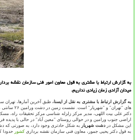
میدان آزادی زمان زیادی نداریم.
به گزارش ارتباط با مشتری به نقل از ایسنا،
های "تهران" و "شهریار" است. نشست زمین در دشت ورامین ۲۶ سانتی متر در سال گزارش شد بگونه ای كه برخی دكل های برق هم به خاطر همین فرونشست ها كج شده اند.
دكتر علی بیت اللهی، مدیر مركز زلزله شناسی مركز تحقیقات راه، مسكن
اراضی جنوب ورامین و در حوالی روستای "معین آباد" در حالی با پدیده
این مشكل در
دشت شهریار
به شكل حادتری وجود دارد، به صورتی كه دشت شهریار سالانه ۳۱۰ میلی متر نشست 
به قول دكتر یحیی جمور، معاون فنی سازمان نقشه برداری
كشور
حدودا ك