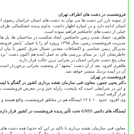
فرونشست در دشت های اطراف تهران
از نمونه بارز این دشت ها می توان به دشت های استان خراسان رضوی 
استان ادامه دارد و در اینباره اظهار داشت: تداوم پدیده خشكسالی ظ
خیلی از دشت های حاصلخیز فراهم نموده است.
طاهری، خشك شدن زمین حاصلخیز، ایجاد شكست در ساختمان ها، پل ها، را
مدیریت فرونشست زمین، سال ۱۳۹۵ پروژه ای را با عنوان "پایش فرونشست در دشت های خراسان رضوی" با هدف تهیه نقشه پهنه بندی میزان نشست و نقشه خطر این مخاطره اجرایی كردیم.
خاطرنشان كرد: بر مبنای بررسی های به عمل آمده هم اكنون دشت "بر
میان پنج دشت بحرانی استان در بحرانی ترین حالت قرار دارند.
طاهری افزود: بعد از آن دشت "مشهد" از وضعیت بحرانی برخوردار است، د
آن در آینده نزدیك منتشر خواهد شد.
فرونشست در تهران
دكتر یحیی جمور، معاون فنی سازمان نقشه برداری كشور در گفتگو با ایسن
و این در شرایطی است كه پایتخت، زلزله خیز و در معرض فرونشست بیشتر از ۲۰ سانتی متری در سال است. علاوه بر زمین لرزه ام
قرار گرفته است.
وی افزود: حدود ۱۰ تا ۱۲ ایستگاه هم در مناطق فرونشست واقع هستند و مؤلفه ارتفاعی این ایستگاه ها به سمت پایین در حركت است.
ایستگاه های دائمی GNSS تحت تأثیر پدیده فرونشست در كشور قرار دارند
معاون فنی سازمان نقشه برداری با تاكید بر این كه حدودا همه دشت ه
قرچك است و پدیده فرونشست در تهران در حال گسترش است، بگونه ای