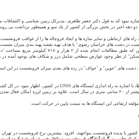
اشاره نمود كه به قول دكتر جعفر طاهری، مدیركل زمین شناسی و اكتشافات
رف دو دهه اخیر در بخش بزرگی از كشور از یك سو و همینطور برداشت بی روی
ه های ارتباطی و سایر سازه ها و ایجاد فروچاله ها را از عواقب فرونشست د
دسكن" از نظر وجود عوارض سطحی شامل درز و شكاف های بوجود آمده در م
شت های "جوین" و "خواف" در رده های بعدی میزان فرونشست در این استان قر
ا،
كان فعال شدن
ای كشور با پدیده فرونشست مواجهند، افزود: بیشترین نرخ فرونشست در ته
 كه
از جانب بزرگراه آزادگان فرونشست به داخل شهر تهران نفوذ كرده است.