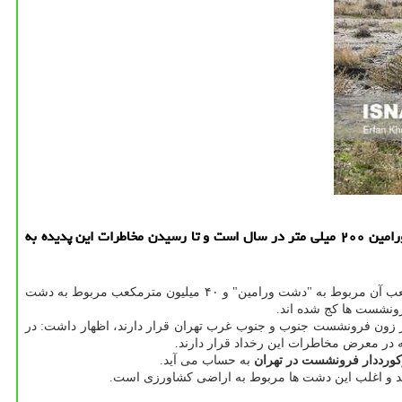
به گزارش ارتباط با مشتری به قول معاون امور فنی سازمان نقشه برداری كشور نرخ فرونشست در تهران ۱۸۰ میلی متر، شهریار ۲۳۰ میلی متر و ورامین ۲۰۰ میلی متر در سال است و تا رسیدن مخاطرات این پدیده به
طبق آخرین آمارها، تهران سالانه ۱۵۰ میلیون مترمكعب افت آب زیرزمینی دارد كه حدود ۸۰ میلیون مترمكعب آن مربوط به "دشت ورامین" و ۴۰ میلیون مترمكعب مربوط به دشت
در زون فرونشست جنوب و جنوب غرب تهران قرار دارند، اظهار داشت: در
 در معرض مخاطرات این رخداد قرار دارند.
ورددار فرونشست در تهران
به حساب می آید.
 و اغلب این دشت ها مربوط به اراضی كشاورزی است.