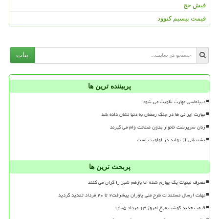
فیش حج
قیمت بیسیم کنوود
بیاب
پربیننده ترین ها
دیپلماسی مهارت تقویت می شود
مهارت ایرانی ها در جنگ رمضان به دنیا نشان داده شد
زنان سرپرست خانوار بدون ضمانت وام می گیرند
پشتیبانی از تولید در اولویت است
پربحث ترین ها
مصرف لبنیات یک چهارم شده اما بازهم شیر را گران می کنند
مهلت ارسال مستندات طرح ملی یاوران پیشرفت۲ تا ۲۰ مرداد تمدید گردید
قیمت جدید گوشت مرغ امروز ۱۳ مرداد ۱۴۰۵