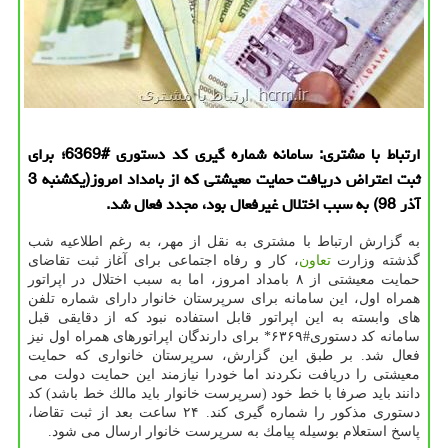
ارتباط با مشتری: سامانه شماره گیری كد دستوری #6369؛ برای
ثبت اعتراض دریافت حمایت معیشتی كه از بامداد امروز(یكشنبه 3
آذر 98) به سبب اختلال غیرفعال بود، مجدد فعال شد.
به گزارش ارتباط با مشتری به نقل از مهر، به رغم اطلاعیه شب
گذشته وزارت
تعاون
، كار و رفاه اجتماعی برای آغاز ثبت تقاضای
حمایت معیشتی از ۸ بامداد امروز، اما به سبب اختلال در اپراتور
همراه اول، این سامانه برای سرپرستان خانوار دارای شماره تلفن
های وابسته به این اپراتور قابل استفاده نبود كه از دقایقی قبل
سامانه كد دستوری#۶۳۶۹* برای دارندگان اپراتورهای همراه اول نیز
فعال شد. بر طبق این گزارش، سرپرستان خانواری كه حمایت
معیشتی را دریافت نكردند اما خودرا نیازمند این حمایت دولت می
دانند باید صرفا با خط خود (سرپرست خانوار باید مالك خط باشد) كد
دستوری مذكور را شماره گیری كند. ۲۴ ساعت بعد از ثبت تقاضا،
پاسخ استعلام بوسیله پیامك به سرپرست خانوار ارسال می شود.