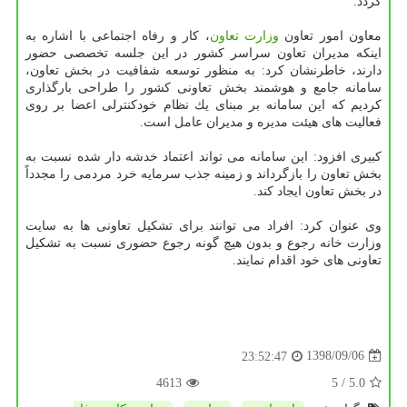
گردد.
معاون امور تعاون
وزارت تعاون
، كار و رفاه اجتماعی با اشاره به
اینكه مدیران تعاون سراسر كشور در این جلسه تخصصی حضور
دارند، خاطرنشان كرد: به منظور توسعه شفافیت در بخش تعاون،
سامانه جامع و هوشمند بخش تعاونی كشور را طراحی بارگذاری
كردیم كه این سامانه بر مبنای یك نظام خودكنترلی اعضا بر روی
فعالیت های هیئت مدیره و مدیران عامل است.
كبیری افزود: این سامانه می تواند اعتماد خدشه دار شده نسبت به
بخش تعاون را بازگرداند و زمینه جذب سرمایه خرد مردمی را مجدداً
در بخش تعاون ایجاد كند.
وی عنوان كرد: افراد می توانند برای تشكیل تعاونی ها به سایت
وزارت خانه رجوع و بدون هیچ گونه رجوع حضوری نسبت به تشكیل
تعاونی های خود اقدام نمایند.
1398/09/06
23:52:47
4613
/ 5
5.0