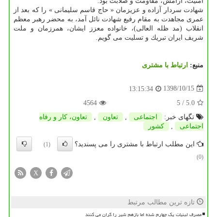
امنیت، آرامش، مقاومت و صلابت بود.
شهادت سردار آزاده و عزیزمان « حاج قاسم سلیمانی » را كه بعد از
عمری مجاهدت به مقام رفیع شهادت نائل آمد، به محضر رهبر معظم
انقلاب (مد ظله العالی)، خانواده معزز ایشان، همرزمان و ملت
شریف ایران تبریك و تسلیت می گویم.
منبع:
ارتباط با مشتری
1398/10/15
13:15:34
4564
/ 5
5.0
تگهای خبر:
اجتماعی
,
تعاون
,
تعاون، كار و رفاه
اجتماعی
,
كشور
این مطلب ارتباط با مشتری را می پسندید؟
(1)
(0)
X
تازه ترین مطالب مرتبط
مصرف لبنیات یک چهارم شده اما بازهم شیر را گران می کنند