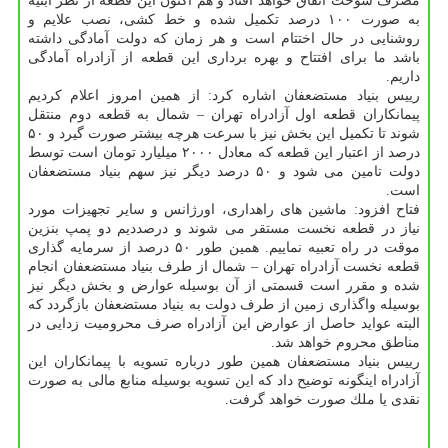
مصرف سوخت اتفاق خواهد افتاد و هم اكنون این قطعه از نظر ابنیه
به صورت ۱۰۰ درصد تكمیل شده و خط كشی، نصب علایم و
روشنایی در حال اختتام است و هر زمان كه دولت آمادگی داشته
باشد ما برای افتتاح و بهره برداری این قطعه از آزادراه آمادگی
داریم.
رییس بنیاد مستضعفان اشاره كرد: از همین امروز اعلام كردیم
پیمانكاران قطعه اول آزادراه تهران – شمال به قطعه دوم منتقل
شوند تا تكمیل این بخش نیز با سرعت هرچه بیشتر صورت گیرد و ۵۰
درصد از اعتبار این قطعه كه معادل ۲۰۰۰ میلیارد تومان است توسط
دولت تامین می شود و ۵۰ درصد دیگر نیز سهم بنیاد مستضعفان
است.
فتاح افزود: ماشین های راهداری، اورژانس و سایر تجهیزات مورد
نیاز در قطعه نخست مستقر می شوند و درصددیم دو پمپ بنزین
موقت در راه تعبیه نماییم. همین طور ۵۰ درصد از سرمایه گذاری
قطعه نخست آزادراه تهران – شمال از طرف بنیاد مستضعفان انجام
شده و مقرر است قسمتی از آن بوسیله عوارض و بخش دیگر نیز
بوسیله واگذاری زمین از طرف دولت به بنیاد مستضعفان بازگردد كه
البته عواید حاصل از عوارض این آزادراه صرف محرومیت زدایی در
مناطق محروم خواهد شد.
رییس بنیاد مستضعفان همین طور درباره تسویه با پیمانكاران این
آزادراه اینگونه توضیح داد كه این تسویه بوسیله منابع مالی به صورت
نقدی یا ملك صورت خواهد گرفت.