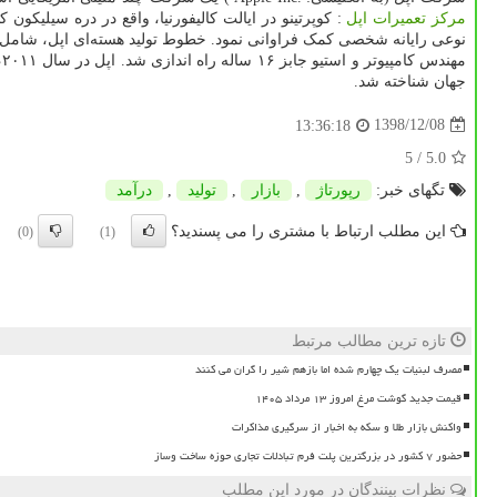
مرکز تعمیرات اپل
:
کوپرتینو در ایالت کالیفورنیا، واقع در دره سیلیکون
نوعی رایانه شخصی کمک فراوانی نمود. خطوط تولید هسته‌ای اپل، شامل 
مهندس کامپیوتر و استیو جابز
۱۶
ساله راه اندازی شد. اپل در سال
۲۰۱۱
،
جهان شناخته شد
.
1398/12/08
13:36:18
/ 5
5.0
تگهای خبر:
رپورتاژ
,
بازار
,
تولید
,
درآمد
این مطلب ارتباط با مشتری را می پسندید؟
(0)
(1)
تازه ترین مطالب مرتبط
مصرف لبنیات یک چهارم شده اما بازهم شیر را گران می کنند
قیمت جدید گوشت مرغ امروز ۱۳ مرداد ۱۴۰۵
واکنش بازار طلا و سکه به اخبار از سرگیری مذاکرات
حضور ۷ کشور در بزرگترین پلت فرم تبادلات تجاری حوزه ساخت وساز
نظرات بینندگان در مورد این مطلب