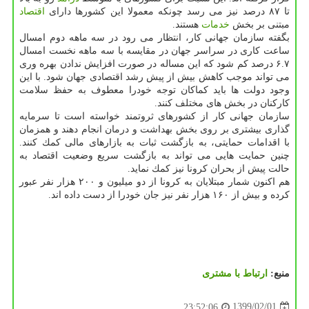
تا ۸۷ درصد نیز می رسد چونكه معمولا این كشورها دارای
اقتصاد
مبتنی بر بخش
خدمات
هستند.
بگفته سازمان جهانی كار، انتظار می رود در سه ماهه دوم امسال
ساعت كاری در سراسر جهان در مقایسه با سه ماهه نخست امسال
۶.۷ درصد كم شود كه این مساله در صورت افزایش ندادن بهره وری
می تواند موجب كاهش بیش از پیش رشد اقتصادی جهان شود. با این
وجود دولت ها باید كماكان توجه خودرا معطوف به حفظ سلامت
كاركنان در بخش های مختلف كنند.
سازمان جهانی كار از كشورهای ثروتمند خواسته است تا سرمایه
گذاری بیشتری بر روی بخش بهداشت و درمان انجام دهند و همزمان
با اقدامات حمایتی، به بازگشت ثبات به بازارهای مالی كمك كنند.
چنین حمایت هایی می تواند به بازگشت سریع وضعیت اقتصاد به
حالت پیش از بحران كرونا نیز كمك نماید.
هم اكنون شمار مبتلایان به كرونا از دو میلیون و ۲۰۰ هزار نفر عبور
كرده و بیش از ۱۶۰ هزار نفر نیز جان خودرا از دست داده اند.
منبع:
ارتباط با مشتری
1399/02/01
23:52:06