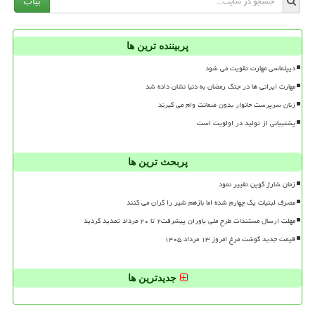
بیاب
پربیننده ترین ها
دیپلماسی مهارت تقویت می شود
مهارت ایرانی ها در جنگ رمضان به دنیا نشان داده شد
زنان سرپرست خانوار بدون ضمانت وام می گیرند
پشتیبانی از تولید در اولویت است
پربحث ترین ها
زمان شارژ کوپن تغییر نمود
مصرف لبنیات یک چهارم شده اما بازهم شیر را گران می کنند
مهلت ارسال مستندات طرح ملی یاوران پیشرفت۲ تا ۲۰ مرداد تمدید گردید
قیمت جدید گوشت مرغ امروز ۱۳ مرداد ۱۴۰۵
جدیدترین ها