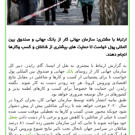
ارتباط با مشتری: سازمان جهانی كار از بانك جهانی و صندوق بین
المللی پول خواست تا حمایت های بیشتری از شاغلان و كسب وكارها
انجام دهند.
به گزارش ارتباط با مشتری به نقل از ایسنا، گای رایدر، دبیر كل
سازمان جهانی كار از روسای
بانك
جهانی و صندوق بین المللی پول
خواست تا برای پشتیبانی از كسب و كارها و شاغلین در مقابل نتایج
اقتصادی ویروس كرونا، هر چه زودتر دست به كار شوند. بگفته
رایدر، این حمایت ها خصوصاً برای كسب و كارهای لطمه پذیر و
كشورهای در حال توسعه ضروری خواهد بود.
طبق بیانیه انتشار یافته توسط سازمان جهانی كار، بحران كرونا در
سال ۲۰۲۰ موجب خواهد شد تا زندگی شاغلین بیش از پیش دشوار
شود چونكه مجبور شدن كسب و كارها به تعطیلی موقت سبب شده
است تا خیلی از شاغلین با كاهش نیرو و برخی با از دست دادن
شغل
خود مواجه شوند تا جایی كه این سازمان تخمین زده است ۸۱ درصد
شاغلان در سراسر جهان تابحال تحت تاثیر نتایج شیوع ویروس كرونا
قرار گرفته اند. این نسبت برای كشورهای با متوسط
درآمد
رو به بالا