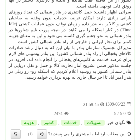
کشور از این قافله عقب نمانده و تخلیه و بارگیری کانتینر در آنها
رونق قابل توجهی داشته است.
سرائی اظهار داشت: حمل کانتینری در بنادر شمالی که تعداد روزهای
بارانی زیادی دارند امکان عرضه خدمات بدون وقفه به صاحبان
کشتی و کالا را به بندر داده و زمان توقف بدون عملیات کشتی (Idle
Time) در کنار اسکله را می کاهد. در نتیجه پورت تایم شناورها در
بنادر شمالی به نحو چشم گیری کاسته می شود و این به معنای هزینه
کمتر برای تجار ایرانی و خارجی از راه بنادر شمالی کشور است.
مدیرکل لجستیک سازمان بنادر با بیان این که به دنبال رشد صادرات
کالاهای یخچالی از راه بنادر شمالی کشور؛ این بنادر پیشبینی های لازم
برای عرضه خدمت به کانتینرهای یخچالی را انجام داده اند، افزود: در
جلسه مذکور ضمن تشریح آمار تجارت کالا و حمل و نقل دریایی از
بنادر شمالی کشور به روسیه اعلام کردیم که اسکله رو- رو ریلی در
بندر امیر آباد تا آخر سال جاری به بهره برداری خواهد رسید.
1399/06/23
21:59:45
2474
/ 5
5.0
تگهای خبر:
تسهیلات
,
خدمات
,
كشور
,
هزینه
این مطلب ارتباط با مشتری را می پسندید؟
(1)