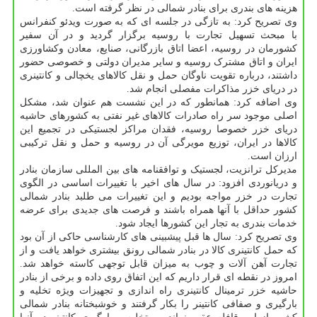
هزینه های بندری برای بنادر شمالی در نظر گرفته است.
وی تصریح کرد: به تازگی در جلسه ای که به صورت ویدئو کنفرانس
با مبحث تسهیل تجارت با روسیه برگزار گردید و در آن سفیر
کشورمان در روسیه، اعضا اتاق بازرگانی، صنایع، معادن وکشاورزی
ایران و اتاق مشترک روسیه و سایر مدیران دولتی و خصوصی حضور
داشتند، درباره تقویت ناوگان حمل و نقل کالاهای یخچالی و کانتینری
در دریای خزر مذاکرات مفصلی انجام شد.
وی اضافه کرد: همانطور که در این نشست هم عنوان شد، مشکل
اصلی موجود سر راه صادرات کالاهای غیر نفتی به کشورهای حاشیه
دریای خزر خصوصا روسیه، فقدان مراکز لجستیکی در تجمیع این
کالاها در ایران، توزیع مویرگی آن در روسیه و حمل و نقل ترکیبی
ارزان است.
مدیرکل ترانزیت، لجستیک و توافقنامه های بین المللی سازمان بنادر
و دریانوردی افزود: در سال های اخیر با تغییرات اساسی در الگوی
تجارت در خزر مواجه بودیم و این تغییرات می طلبد بنادر شمالی
کشور حداقل با آنها همراه باشند و فرصت های جدیدی برای عرضه
خدمات بندری به تجار این کشورها ایجاد شود.
وی تصریح کرد: سال ها قبل پیشبینی های کارشناسی حاکی از آن بود
که حمل کانتینری کالا در بنادر شمالی رونق بیشتری خواهد یافت و از
تجارت آهن آلات و چوب به میزان قابل توجهی کاسته خواهد شد.
امروز در نقطه ای قرار داریم که این اتفاق روی داده و برخی از بنادر
حاشیه خزر ترمینال کانتینری راه اندازی و تجهیزات ویژه تخلیه و
بارگیری و صفافی کانتینر را بکار گرفتند و خوشبختانه بنادر شمالی