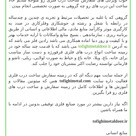
خوب ویژگی های سفارش ساخت درب فلزی رو متوجه شدیم حالا
ساخت این درب های رو چه گروهی به صورت تخصصی انجام میدن :
گروهی که با غلبه بر تحصیلات مرتبط و تجربه ی چندین و چندساله
در رابطه با شغل و رشته ی جوشکاری وفلزکاری در صدد به
کارگیری موثر وکارآمد منابع مادی، مالی اطلاعاتی و انسانی از طریق
برنامه ریزی ، سازماندهی ، بسیج منابع وامکانات با ارایه خدمات بهتر
و با کیفیت و روز دنیا اماده همکاری می باشد رادین فلز می باشد که
به آدرس
tofighimetaldoor.ir
می باشد که با قدمت چند ساله خود در
زمینه ساخت انواع درب های فلزی فرفورژه و دست ساز مناسب
برای خانه، باغ، ویلا، خانه باغ و حیاط به صورت لولایی، ریلی، تاشو و
قارمانی توانسته رضایت اکثر مشتریان خود را جلب کند.
از جمله سایت مهم دیگه ای که در زمینه سفارش ساخت درب فلزی
فعالیت داره سایت
tofighimetal.com
هس که میتونین مقالات و
آموزش ها و اطلاعات کامل در زمینه سفارش و ساخت درب های
فلزی رو فرا بگیرین.
اگه نیاز دارین بیشتر در مورد صنایع فلزی توفیقی بدونین در ادامه با
ما همراه باشین :
tofighimetaldoor.ir
منابع انسانی