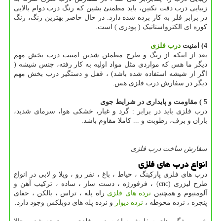
زیبایی درب دقت نکنین، باید مطمنئ بشین که رنگ درب دوام بالایی
در برابر فلز به کار برده شده دارد. در حال حاضر بهترین رنگ، رنگ
کوره ای الکترواستاتیک ( پودری ) است.
4) امنیت
درب فلزی
بعد از اینکه از رنگ و طرح مطمئن شدین امنیت درب بخش مهم
دیگر ما هس که مواردی مثل مواد اولیه به کار رفته، جنس شیشه (
اگر از شیشه استفاده شده باشد) ، قفل و دستگیر درب بخش مهم
دیگر در سفارش درب فلزی هس.
5 ) مقاومت و پایداری در شرایط جوی
درب فلزی باید در برابر : گرد و غبار، خشکی هوا، سرمای شدید،
باران و برف، رطوبت و ... کاملا مقاوم باشد.
سفارش ساخت درب فلزی
انواع درب های فلزی
درب های فلزی پارکینگ ، حیاط ، باغ ، نفر رو ، ویلا و لابی در انواع
طرح لیزری (cnc) ، فرفورژه ، دست ساز ، ساده ، ترکیب آهن و
آلومنیوم و همچنین
نرده های فلزی
راه پله ، تراس ، بالکن ، حفای
پنجره ، نرده محوطه ،
نرده دیوار
و نرده پله های دوبلکس وجود دارد.