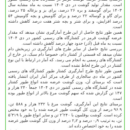
است. مقدار تولید گوشت در دی ۱۴۰۴ نسبت به ماه مشابه سال
۱۴۰۳ برای گوسفند و بره ۲۶ درصد، برای بز و بزغاله ۲۵ درصد،
برای گاو و گوساله ۲۲ درصد و برای گاومیش و بچه گاومیش ۵۴
درصد افزایش، و برای شتر و بچه شتر هفت درصد کاهش داشته
است.
همین طور نتایج حاصل از این طرح آمارگیری نشان میدهد که مقدار
عرضه گوشت قرمز در کشتارگاه های رسمی کشور در دی ۱۴۰۴
نسبت به ماه قبل (آذر) حدود چهار درصد کاهش داشته است.
بررسی نتایج حاصل از سایر طرح های آمارگیری در زیربخش دام
نشان میدهد که قسمتی از کشتار دام، خصوصاً دام سبک، در خارج از
کشتارگاه های رسمی به انجام می رسد، که آمار در ارتباط با این نوع
کشتار در این طرح لحاظ نشده است.
همین طور نتایج طرح آمارگیری کشتار طیور کشتارگاه های رسمی
کشور در ماه دی سالجاری از طرف مرکز آمار ایران انتشار یافته
است که برمبنای آن، وزن گوشت عرضه شده انواع طیور کشتار
شده در کشتارگاه های رسمی کشور در دی ۱۴۰۴ جمعاً ۲۴۰ هزار و
۱۴۷ تن گزارش شده که سهم گوشت مرغ بالاتر از انواع طیور بوده
است.
برمبنای نتایج این آمارگیری، گوشت مرغ با ۲۳۲ هزار و ۵۸۸ تن،
۹۶.۹ درصد از وزن کل گوشت طیور عرضه شده را به خود مختص
کرده است. گوشت بوقلمون با ۲٬۲۴۰ تن و سایر انواع طیور با ۵٬۳۱۹
تن، به ترتیب ۰٫۹ درصد و ۲٫۲ درصد از وزن کل گوشت طیور عرضه
شده را به خود اختصاص داده اند.