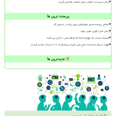
زنان سرپرست خانوار بدون ضمانت وام می گیرند
پربحث ترین ها
اصلاح پروسه صدور مجوزهای زمین پایه در دستور کار
زمان شارژ کوپن تغییر نمود
مصرف لبنیات یک چهارم شده اما بازهم شیر را گران می کنند
مهلت ارسال مستندات طرح ملی یاوران پیشرفت۲ تا ۲۰ مرداد تمدید گردید
جدیدترین ها
تگهای ارتباط با مشتری