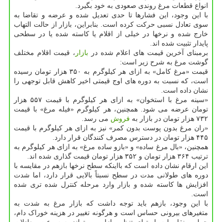
انواع قطعات مرغ روندی صعودی به خود بگیرد.
با این وجود، این فشارها تا حدی تعدیل شده و عرضه و تقاضا به
سوی تعادل نسبی حرکت کرده است. بنابراین، بازار از حالت التهاب
خارج شده و نرخها در خیلی از اقلام یا کاسته شده یا در سطحی
پایدار تثبیت شده اند.
برمبنای آخرین قیمت های اعلام شده در
بازار
، قیمت اقلام مختلف
گوشت مرغ به شرح زیر است:
قیمت «مرغ کامل» به ازای هر کیلوگرم به ۳۵۰ هزار تومان رسیده
است، که نسبت به دوره های اوج قیمتی اخیر کاهش قابل توجهی را
نشان داده است.
«سینه مرغ با استخوان» به ازای هر کیلوگرم با قیمت ۵۵۷ هزار
تومان عرضه می شود. همچنین، هر کیلوگرم «فیله مرغ» با قیمت
۷۳۲ هزار تومان در بازار به
فروش
می رسد.
«ران مرغ بدون پوست بدون کمر» نیز به ازای هر کیلوگرم با قیمت
۴۴۵ هزار تومان در دسترس مصرف کنندگان قرار دارد.
همچنین، «بال مرغ ساده» و «بازو ساده مرغ» به ازای هر کیلوگرم به
ترتیب ۳۶۴ هزار تومان و ۳۵۲ هزار تومان قیمت گذاری شده اند.
این ارقام نشان داده است که بااینکه سطح نرخها بازهم در مقایسه با
دوره های طولانی مدت در سطح نسبتاً بالایی قرار دارد، اما شدت
افزایش ها کاسته شده و بازار وارد مرحله کنترل شده تری شده
است.
با این وجود، بازهم باید توجه داشت که بازار مرغ به شدت به
متغیرهای بیرونی حساس است و هرگونه تغییر در هزینه خوراک دام،