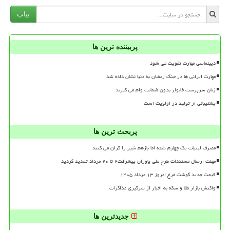
بیاب
پربیننده ترین ها
دیپلماسی مهارت تقویت می شود
مهارت ایرانی ها در جنگ رمضان به دنیا نشان داده شد
زنان سرپرست خانوار بدون ضمانت وام می گیرند
پشتیبانی از تولید در اولویت است
پربحث ترین ها
مصرف لبنیات یک چهارم شده اما بازهم شیر را گران می کنند
مهلت ارسال مستندات طرح ملی یاوران پیشرفت۲ تا ۲۰ مرداد تمدید گردید
قیمت جدید گوشت مرغ امروز ۱۳ مرداد ۱۴۰۵
واکنش بازار طلا و سکه به اخبار از سرگیری مذاکرات
جدیدترین ها