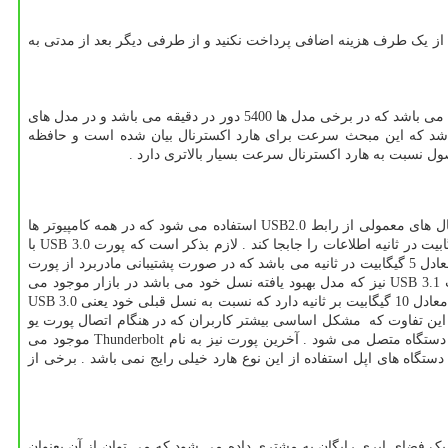
 که از یک طرف هزینه اضافی پرداخت نکنید و از طرفی دیگر بعد از مدتی به
از نظر سرعت پارامتر های فراوانی برای هارد دخیل هستند که باید به آنها توجه کرد أما منظور از سرعت در این مبحث سرعت گردش دیسک گردان هارد می باشد که در برخی مدل ها 5400 دور در دقیقه می باشد و در مدل های
ری دارند . لازم بذکر می باشد که این مبحث سرعت برای هارد اکسترنال بیان شده است و حافظه
نسبت به هارد اکسترنال سرعت بسیار بالاتری دارد .
این محصول از نظر اتصال به کامپیوتر و یا دستگاه های مختلف دیجیتالی رابط های متفاوتی دارد که در سرعت آنها تأثیر گذار می باشد . در هارد اکسترنال های معمولی از رابط USB2.0 استفاده می شود که در همه کامپیوتر ها
این پورت موجود می باشد و از نظر سرعت بیشتر در هارد های با سرعت 5400 دور در دقیقه استفاده می شود . این پورت قادر می باشد معادل 480 مگابیت در ثانیه اطلاعات را جابجا کند . لازم بذکر است که پورت USB 3.0 با
سرعت بالاتر جایگزین این پورت شده است و در حال حاضر تمامی هارد های اکسترنال با این پورت به بازار عرضه می شوند . سرعت پورت USB 3.0 معادل 5 گیگابیت در ثانیه می باشد که در صورت پشتیبانی مادربرد از پورت
USB 3.0 هارد اکسترنال با سرعتی چند برابر نسبت به مادربردی که این قابلیت را نداشته باشند اطلاعات را جابجا می کند . البته هارد اکسترنال با پورت USB 3.1 نیز که مدل بهبود یافته نسل خود می باشد در بازار موجود می
باشد ولی بدلیل ساپورت شدن در مادربرد های جدید همچنان تولید هارد اکسترنال با پورت USB 3.0 بیشتر از این پورت می باشد . پورت USB 3.1 سرعتی معادل 10 گیگابیت بر ثانیه دارد که نسبت به نسل قبلی خود یعنی USB 3.0
جا می کند . جدید ترین پورت معرفی شده نیز پورت USB Type C می باشد که از نظر سرعت مانند USB 3.1 می باشد با این تفاوت که مشکل اساسی بیشتر کاربران که در هنگام اتصال پورت یو
اس بی به دستگاه این پورت را چندین بار برگردانده تا یو اس بی مورد نظر درون جای خود قرار گیرد در این پورت حل شده است و از هر دو سمت به دستگاه متصل می شود . آخرین پورت نیز به نام Thunderbolt موجود می
 سرعتی معادل دو برابر سرعت USB 3.0 دارد أما بدلیل انحصار این پورت در دستگاه های اپل استفاده از این نوع هارد خیلی رایج نمی باشد . برخی از
 با یک فضای ابری رایگان به مشتری داده می شود که می توان از آن بعنوان