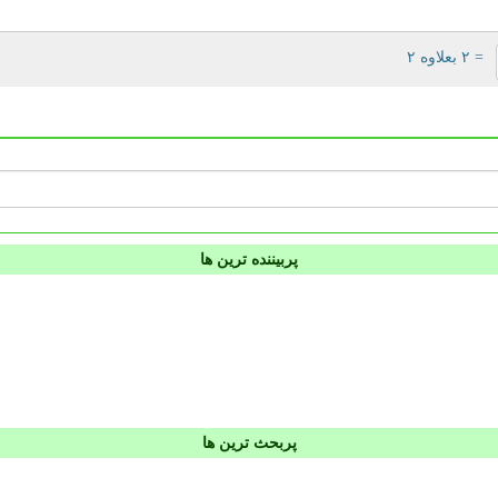
= ۲ بعلاوه ۲
پربیننده ترین ها
پربحث ترین ها