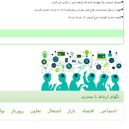
مصرف لبنیات یک چهارم شده اما بازهم شیر را گران می کنند
مهلت ارسال مستندات طرح ملی یاوران پیشرفت۲ تا ۲۰ مرداد تمدید گردید
قیمت جدید گوشت مرغ امروز ۱۳ مرداد ۱۴۰۵
تگهای ارتباط با مشتری
اجتماعی
اقتصاد
بازار
اشتغال
تعاون
رپورتاژ
تول