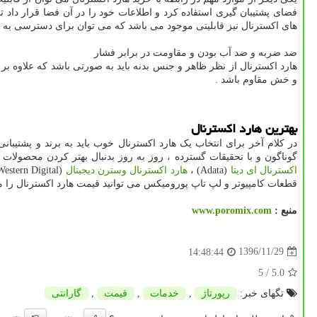
فضای پشتیبان گیری استفاده کرد و اطلاعات خود را در آن فضا قرار داد 
های اکسترنال نیز قابلیتی موجود می باشد که می توان برای دسترسی به 
ضد ضربه و ضد آب بودن و مقاومت در برابر فشار
هارد اکسترنال از نظر ظاهر و جنس بدنه باید به صورتی باشد که علاوه
و خش مقاوم باشد .
بهترین هارد اکسترنال
در کلام آخر برای انتخاب یک هارد اکسترنال خوب باید به برند و پشتیبا
گوناگون و با تحقیقات گسترده ، روز به روز بدنبال بهتر کردن محصولات
اکسترنال ای دیتا
(Adata) ،
هارد اکسترنال وسترن دیجیتال
(Western Digital) ،
قطعات کامپیوتر و لپ تاپ پورومیکس می توانید قیمت هارد اکسترنال را مش
منبع :
www.poromix.com
1396/11/29
14:48:44
/ 5
5.0
تگهای خبر:
رپورتاژ
,
خدمات
,
قیمت
,
گارانتی