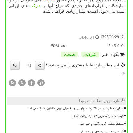
با توجه به خروج آمریكا از برجام حضور
شركت
های خارجی در این
نمایشگاه و قراردادهای جدیدی كه میان آنها و
شركت
های ایرانی
بسته می شود، اهمیت بسیار زیادی خواهد داشت.
1397/03/29
14:46:04
5064
/ 5
5.0
تگهای خبر:
شركت
,
صنعت
این مطلب ارتباط با مشتری را می پسندید؟
(1)
(0)
X
تازه ترین مطالب مرتبط
ایران با حاضرشدن در 20 رشته مهارتی در رقابتهای جهانی شانگهای شرکت می کند
قیمت دام زنده امروز ۱۴ اردیبهشت ۱۴۰۵
موشک سنگین آریان آماده پرتاب شد
آشنایی با استاندارد های تولید میلگرد