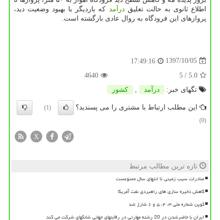
اطلاع ثانوی به حالت تعلیق
درآمد
كه باردیگر با بهبود وضعیت دید،
پروازهای این فرودگاه به روال عادی بازگشته است.
1397/10/05
17:49:16
4640
/ 5
5.0
تگهای خبر:
درآمد
,
كشور
این مطلب ارتباط با مشتری را می پسندید؟
(1)
(0)
X
تازه ترین مطالب مرتبط
صادرات سیب زمینی تا انتهای سال ممنوعست
کاهش ذخیره سازی های راهبردی نفت آمریکا
کوپن شماره ملی ۳، ۴، ۵ و ۶ شارژ شد
ایران با حاضرشدن در 20 رشته مهارتی در رقابتهای جهانی شانگهای شرکت می کند