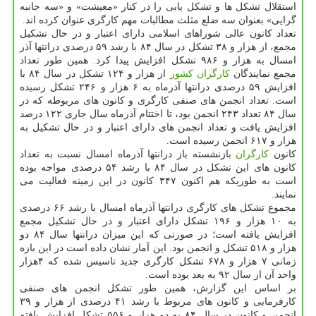
استقلال تشكل ها و تشكل یابی را در كنار «معیشت» و «سه جانبه
گرایی» بعنوان سه ضلع مثلث مطالبات مهم كارگری عنوان كرده اند.
تعداد كانون عالی شوراهای اسلامی دارای اعتبار و در حال تشكیل
مجمع، از هزار و ۳۸ تشكل در سال ۸۴ با رشد ۵۹ درصدی درانتها آذر
امسال به هزار و ۹۸۶ تشكل افزایش پیدا كرد. همین طور تعداد
مجمع نمایندگان
كارگران
كشور
از هزار و ۱۲۴ تشكل در سال ۸۴ با
افزایش ۵۹ درصدی درانتها آذرماه به ۶ هزار و ۲۴۶ تشكل رسیده
است. تعداد انجمن های صنفی كارگری و كانون های مربوطه كه در
سال ۸۴ تعداد ۲۴۳ انجمن بود، تا اختتام آذرماه سال جاری ۱۲۲ درصد
افزایش یافت و تعداد انجمن های دارای اعتبار و در حال تشكیل به
هزار و ۶۱۷ انجمن رسیده است.
كانون
كارگران
بازنشسته باز درانتها آذرماه امسال نسبت به تعداد
كانون های این تشكل در سال ۸۴ با رشد ۵۴ درصدی مواجه بوده
است به طوریكه هم اكنون ۳۴۷ كانون در این زمینه فعالیت می
نمایند.
مجموع تشكل های كارگری درانتها آذرماه امسال با رشد ۶۶ درصدی
به ۱۰ هزار و ۱۹۶ تشكل دارای اعتبار و در حال تشكیل مجمع
افزایش یافته است؛ در صورتی كه این میزان درانتها سال ۸۴ دو
هزار و ۵۱۸ تشكل و انجمن بود. این آمار نشان داده است در این بازه
زمانی ۷ هزار و ۶۷۸ تشكل كارگری جدید تاسیس شده كه ۴هزار
واحد آن از سال ۹۲ به بعد بوده است.
بر اساس این گزارش، همین طور تشكل انجمن های صنفی
كارفرمایی و كانون های مربوط با رشد ۴۱ درصدی از هزار و ۳۹
انجمن و كانون در سال ۸۴ به دو هزار و ۵۵۶ تشكل افزایش یافته