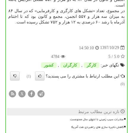
است.
در مجموع، تعداد «تشكل های كارگری و كارفرمایی» كه در سال ۸۴
به میزان سه هزار و ۵۵۷ انجمن، مجمع و كانون بود كه تا اختتام
آذرماه با رشد ۶۰ درصدی به ۱۲ هزار و ۷۵۲ تشكل رسیده است.
1397/10/29
14:50:10
4784
/ 5
5.0
تگهای خبر:
كارگر
,
كارگران
,
كشور
این مطلب ارتباط با مشتری را می پسندید؟
(1)
(0)
X
تازه ترین مطالب مرتبط
صادرات سیب زمینی تا انتهای سال ممنوعست
کاهش ذخیره سازی های راهبردی نفت آمریکا