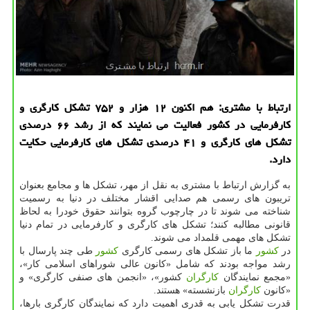
ارتباط با مشتری: هم اكنون ۱۲ هزار و ۷۵۲ تشكل كارگری و
كارفرمایی در كشور فعالیت می نمایند كه از رشد ۶۶ درصدی
تشكل های كارگری و ۴۱ درصدی تشكل های كارفرمایی حكایت
دارد.
به گزارش ارتباط با مشتری به نقل از مهر، تشكل ها و مجامع بعنوان
تریبون های رسمی هم صدایی اقشار مختلف در دنیا به رسمیت
شناخته می شوند تا در چارچوب گروه بتوانند حقوق خودرا به لحاظ
قانونی مطالبه كنند؛ تشكل های كارگری و كارفرمایی در تمام دنیا
تشكل های مهمی قلمداد می شوند.
در
كشور
ما باز تشكل های رسمی كارگری
كشور
طی چند پارسال با
رشد مواجه بودند كه شامل «كانون عالی شوراهای اسلامی كار»،
«مجمع نمایندگان
كارگران
كشور»، «انجمن های صنفی كارگری» و
«كانون
كارگران
بازنشسته» هستند.
قدرت تشكل یابی به قدری اهمیت دارد كه نمایندگان كارگری بارها،