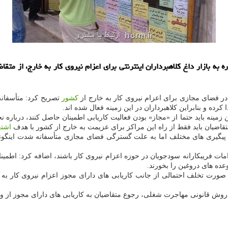
به بازار داغ كلاهبرداران اینترنتی برای اعزام نیروی كار به خارج، از متق
ا در فضای مجازی برای اعزام نیروی كار به خارج از
كشور
تصریح كرد: متأسفانه
رده و بنابراین كلاهبرداران در این زمینه فعال شده اند.
 این زمینه باید حتما از «مجاز» بودن فعالیت كاریابی اطمینان حاصل كنند، درب
تقاضیان باید فقط از راه این مراكز برای عزیمت به خارج از كشور با هدف
اشتغ
م پیگیری های مختلف اما به علت گسترگی فضای مجازی متأسفانه شدت اینگونه
 اقدامات فریبكارانه سودجویان در حوزه اعزام نیروی كار باشند، اضافه كرد: اطم
وعده های دروغین را بخورند.
 صورت تخلف احتمالی از جانب كاریابی های دارای مجوز اعزام نیروی كار به 
ها روش قانونی مهاجرت شغلی، رجوع متقاضیان به كاریابی های دارای مجوز از 