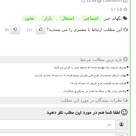
1398/04/05
12:33:49
/ 5
5.0
تگهای خبر:
اجتماعی
,
اشتغال
,
بازار
,
تعاون
این مطلب ارتباط با مشتری را می پسندید؟
(0)
(1)
تازه ترین مطالب مرتبط
مصرف لبنیات یک چهارم شده اما بازهم شیر را گران می کنند
مهلت ارسال مستندات طرح ملی یاوران پیشرفت۲ تا ۲۰ مرداد تمدید گردید
قیمت جدید گوشت مرغ امروز ۱۳ مرداد ۱۴۰۵
واکنش بازار طلا و سکه به اخبار از سرگیری مذاکرات
نظرات بینندگان در مورد این مطلب
لطفا شما هم
در مورد این مطلب
نظر دهید