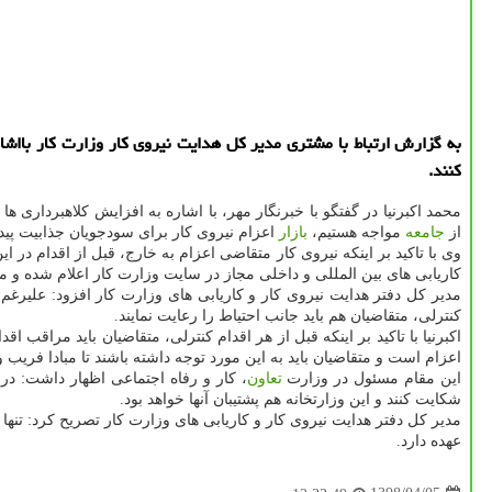
به گزارش ارتباط با مشتری مدیر كل هدایت نیروی كار وزارت كار بااشاره 
كنند.
محمد اكبرنیا در گفتگو با خبرنگار مهر، با اشاره به افزایش كلاهبرداری ه
از
جامعه
مواجه هستیم،
بازار
اعزام نیروی كار برای سودجویان جذابیت پیدا ك
وی با تاكید بر اینكه نیروی كار متقاضی اعزام به خارج، قبل از اقدام در
كاریابی های بین المللی و داخلی مجاز در سایت وزارت كار اعلام شده و م
مدیر كل دفتر هدایت نیروی كار و كاریابی های وزارت كار افزود: علیرغ
كنترلی، متقاضیان هم باید جانب احتیاط را رعایت نمایند.
اكبرنیا با تاكید بر اینكه قبل از هر اقدام كنترلی، متقاضیان باید مراقب
اعزام است و متقاضیان باید به این مورد توجه داشته باشند تا مبادا فریب 
این مقام مسئول در وزارت
تعاون
، كار و رفاه اجتماعی اظهار داشت: در
شكایت كنند و این وزارتخانه هم پشتیبان آنها خواهد بود.
مدیر كل دفتر هدایت نیروی كار و كاریابی های وزارت كار تصریح كرد: تن
عهده دارد.