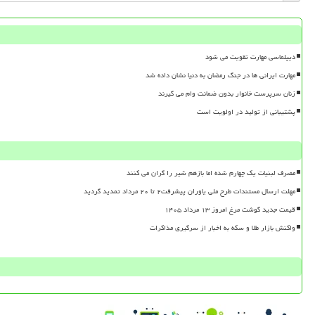
دیپلماسی مهارت تقویت می شود
مهارت ایرانی ها در جنگ رمضان به دنیا نشان داده شد
زنان سرپرست خانوار بدون ضمانت وام می گیرند
پشتیبانی از تولید در اولویت است
مصرف لبنیات یک چهارم شده اما بازهم شیر را گران می کنند
مهلت ارسال مستندات طرح ملی یاوران پیشرفت۲ تا ۲۰ مرداد تمدید گردید
قیمت جدید گوشت مرغ امروز ۱۳ مرداد ۱۴۰۵
واکنش بازار طلا و سکه به اخبار از سرگیری مذاکرات