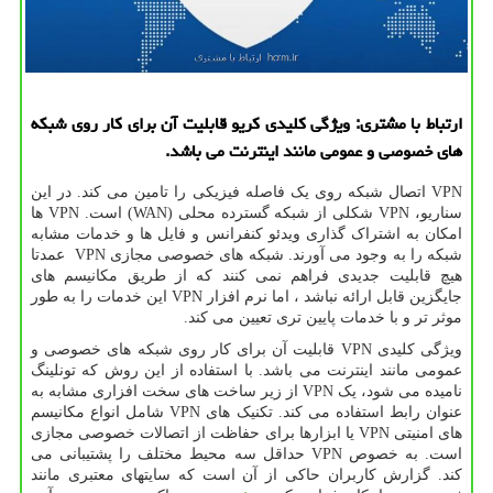
ارتباط با مشتری: ویژگی كلیدی كریو قابلیت آن برای كار روی شبكه
های خصوصی و عمومی مانند اینترنت می باشد.
VPN اتصال شبکه روی یک فاصله فیزیکی را تامین می کند. در این
سناریو، VPN شکلی از شبکه گسترده محلی (WAN) است. VPN ها
امکان به اشتراک گذاری ویدئو کنفرانس و فایل ها و خدمات مشابه
شبکه را به وجود می آورند. شبکه های خصوصی مجازی VPN عمدتا
هیچ قابلیت جدیدی فراهم نمی کنند که از طریق مکانیسم های
جایگزین قابل ارائه نباشد ، اما نرم افزار VPN این خدمات را به طور
موثر تر و با خدمات پایین تری تعیین می کند.
ویژگی کلیدی VPN قابلیت آن برای کار روی شبکه های خصوصی و
عمومی مانند اینترنت می باشد. با استفاده از این روش که تونلینگ
نامیده می شود، یک VPN از زیر ساخت های سخت افزاری مشابه به
عنوان رابط استفاده می کند. تکنیک های VPN شامل انواع مکانیسم
های امنیتی VPN یا ابزارها برای حفاظت از اتصالات خصوصی مجازی
است. به خصوص VPN حداقل سه محیط مختلف را پشتیبانی می
کند. گزارش کاربران حاکی از آن است که سایتهای معتبری مانند