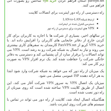
parsvpn.net امکان فراهم کردن
خرید vpn
ساکس رو بصورت آنی
فراهم می کنند.
راه دسترسی از راه دور اینترنت برای اتصالات کلاینت
ارتباط شبکه LAN-to-LAN
دسترسی کنترل شده در اینترانت
VPN های اینترنت برای دسترسی از راه دور
در سالهای اخیر، بسیاری از شرکت ها با اجازه به کاربران برای کار
کردن خارج از دفاتر جابجایی های کاربران را افزایش داده اند. با
خرید VPN کریو از ParsVPN.net کارمندان به سفرهای کاری بیشتری
می روند و نیاز به اتصال به شبکه شرکت رو به رشد است. VPN می
تواند اتصالات را برقرار سازد از آن پشتیبانی کند و دسترسی به دفاتر
خانگی شرکت را حفاظت شده کند. یک نرم افزار VPN به صورت
زیر کار می کند:
یک میزبان از راه دور که می خواهد به شبکه شرکت وارد شود ابتدا
به هر ارائه دهنده ISP عمومی متصل می شود.
میزبان یک اتصال VPN به سرور VPN شرکت آغاز می کند، این
اتصال از طریق کلاینت VPN ساخته شده است که روی میزبان از
راه دور نصب شده است.
هنگامیکه اتصال ایجاد شد، کلاینت از راه دور می تواند در تماس با
سیستم های شرکت روی اینترنت باشد.