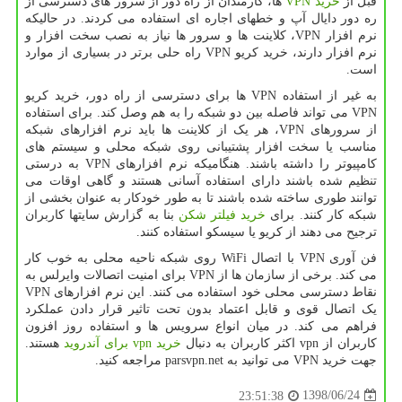
قبل از
خرید VPN
ها، کارمندان از راه دور از سرور های دسترسی از
ره دور دایال آپ و خطهای اجاره ای استفاده می کردند. در حالیکه
نرم افزار VPN، کلاینت ها و سرور ها نیاز به نصب سخت افزار و
نرم افزار دارند، خرید کریو VPN راه حلی برتر در بسیاری از موارد
است.
به غیر از استفاده VPN ها برای دسترسی از راه دور، خرید کریو
VPN می تواند فاصله بین دو شبکه را به هم وصل کند. برای استفاده
از سرورهای VPN، هر یک از کلاینت ها باید نرم افزارهای شبکه
مناسب یا سخت افزار پشتیبانی روی شبکه محلی و سیستم های
کامپیوتر را داشته باشند. هنگامیکه نرم افزارهای VPN به درستی
تنظیم شده باشند دارای استفاده آسانی هستند و گاهی اوقات می
توانند طوری ساخته شده باشند تا به طور خودکار به عنوان بخشی از
شبکه کار کنند. برای
خرید فیلتر شکن
بنا به گزارش سایتها کاربران
ترجیح می دهند از کریو یا سیسکو استفاده کنند.
فن آوری VPN با اتصال WiFi روی شبکه ناحیه محلی به خوب کار
می کند. برخی از سازمان ها از VPN برای امنیت اتصالات وایرلس به
نقاط دسترسی محلی خود استفاده می کنند. این نرم افزارهای VPN
یک اتصال قوی و قابل اعتماد بدون تحت تاثیر قرار دادن عملکرد
فراهم می کند. در میان انواع سرویس ها و استفاده روز افزون
کاربران از vpn اکثر کاربران به دنبال
خرید vpn برای آندروید
هستند.
جهت خرید VPN می توانید به parsvpn.net مراجعه کنید.
1398/06/24
23:51:38