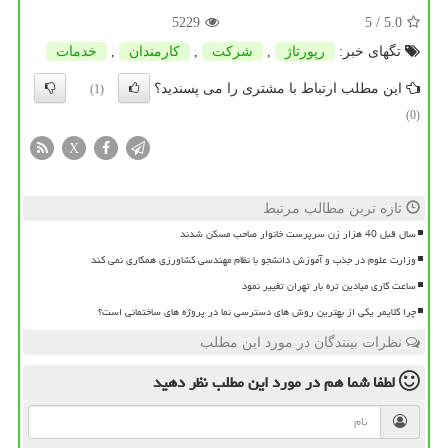
5229
/ 5
5.0
تگهای خبر:
رپورتاژ
,
شركت
,
كارمندان
,
خدمات
این مطلب ارتباط با مشتری را می پسندید؟
(1)
(0)
X
تازه ترین مطالب مرتبط
سال قبل 40 هزار زن سرپرست خانوار صاحب مسکن شدند
وزارت علوم در جذب و آموزش دانشجو با نظام مهندسی کشاورزی همکاری نمی کند
ساعت کاری میادین تره بار تهران تغییر نمود
چرا کلایمر یکی از بهترین روش های دسترسی نما در پروژه های ساختمانی است؟
نظرات بینندگان در مورد این مطلب
لطفا شما هم
در مورد این مطلب
نظر دهید