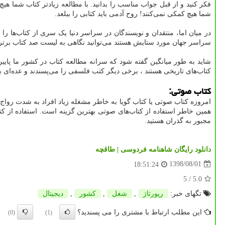
فکر کنید و از قبل جواب مناسب را بدانید. با مطالعه زیادتر کتاب‌ شما هی
شما هیچ کمکی نمی‌کنند! روح آدمی باید کتابی را ببلعد.
در میان اما، منتقدان و نویسندگان در سراسر دنیا یک سری از کتاب‌ها را شا
سراسر جهان مورد ستایش هستند می‌توانید نگاهی به لیست صد کتاب برتر تا
شاید به طور میانگین گفته شود که سرانه مطالعه کتاب در کشور ما پایین ا
کتاب‌های تاریخی هستند ، برخی دیگر کتب فلسفی را می‌پسندند و عده‌ای به
کتاب صوتی:
امروزه کتاب صوتی یا کتاب گویا به خاطر مشغله زیاد افراد به شدت رواج 
همین خاطر استفاده از کتاب‌های صوتی بهترین گزینه است. استفاده از کت
مجبور به گذران هستید.
دانلود رایگان شاهنامه فردوسی | طاقچه
1398/08/01
18:51:24
/ 5
5.0
تگهای خبر:
رپورتاژ
,
شغل
,
كشور
,
دیجیتال
این مطلب ارتباط با مشتری را می پسندید؟
(0)
(1)