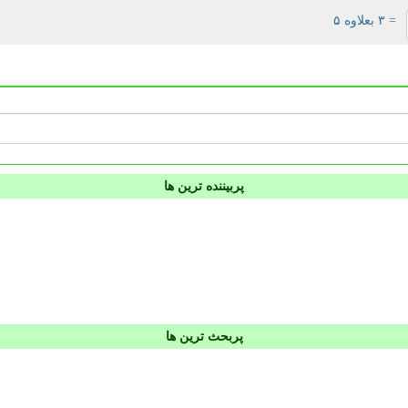
= ۳ بعلاوه ۵
پربیننده ترین ها
پربحث ترین ها