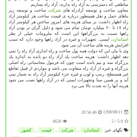
مناطقی كه دسترسی به آزاد راه ندارند، آزاد راه بسازیم.
معاون ساخت و توسعه آزادراه های
شركت
ساخت و توسعه زیر
بناهای حمل و نقل همینطور درباره ی قیمت ساخت هر كیلومتر آزاد
راه اظهار داشت: بر مبنای هزینه های امروز ساختن هر كیلومتر آزاد
راه ۱۷ تا ۲۰ میلیارد تومان تمام می شود و دلیل گران تر بودن آزاد
راهها نسبت به بزرگراهها این است كه ملزومات خیلی از نظر
استاندارد
، ایمنی، تجهیزات و غیره در آزاد راهها وجود دارد كه سبب
افزایش هزینه های ساخت آن می شود.
وی با بیان این كه دولت همه پول ساخت و راه اندازی آزاد راه را نمی
دهد اظهار داشت: هزینه ساخت یك آزاد راه دو بانده به اندازه یك
بزرگراه سه و نیم بانده است چون كه فرمول محاسباتی راه اصلی
بزرگراه و غیره از آزاد راه متفاوت می باشد و مواردی از قبیل تقاطع
غیر همسطح، رمپ و لوپ و غیره جزء كیلومتر آزاد راه به شمار نمی
آید و بر همین مبنا وتجهیزات ایمنی كه در آزاد راهها نصب می شود
هزینه آنها را به شدت بالا می برد.
1398/08/11
20:56:46
4620
/ 5
5.0
تگهای خبر:
استاندارد
,
شركت
,
قیمت
,
كشور