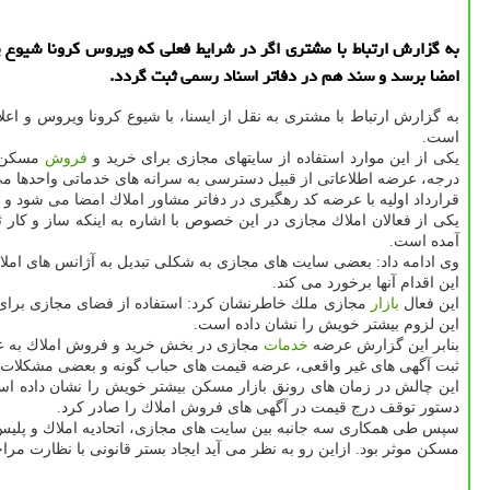
به گزارش ارتباط با مشتری اگر در شرایط فعلی كه ویروس كرونا شیوع پی
امضا برسد و سند هم در دفاتر اسناد رسمی ثبت گردد.
به گزارش ارتباط با مشتری به نقل از ایسنا، با شیوع كرونا ویروس و 
است.
یكی از این موارد استفاده از سایتهای مجازی برای خرید و
فروش
درجه، عرضه اطلاعاتی از قبیل دسترسی به سرانه های خدماتی واحدها می پردا
قرارداد اولیه با عرضه كد رهگیری در دفاتر مشاور املاك امضا می شود و
یكی از فعالان املاك مجازی در این خصوص با اشاره به اینكه ساز و كار
آمده است.
وی ادامه داد: بعضی سایت های مجازی به شكلی تبدیل به آژانس های املاك 
این اقدام آنها برخورد می كند.
این فعال
بازار
مجازی ملك خاطرنشان كرد: استفاده از فضای مجازی برای هر
این لزوم بیشتر خویش را نشان داده است.
بنابر این گزارش عرضه
خدمات
مجازی در بخش خرید و فروش املاك به علت
ثبت آگهی های غیر واقعی، عرضه قیمت های حباب گونه و بعضی مشكلات ام
دستور توقف درج قیمت در آگهی های فروش املاك را صادر كرد.
سپس طی همكاری سه جانبه بین سایت های مجازی، اتحادیه املاك و پلیس ف
مسكن موثر بود. ازاین رو به نظر می آید ایجاد بستر قانونی با نظارت مرا