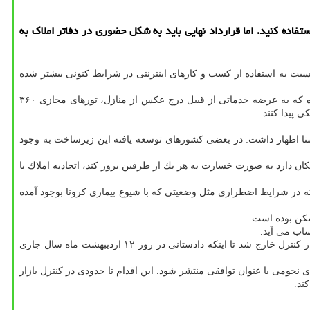
فاده كنید. اما قرارداد نهایی باید به شكل حضوری در دفاتر املاك به
بت به استفاده از كسب و كارهای اینترنتی در شرایط كنونی بیشتر شده
مسكن می باشد. با وجود آنكه در سال های اخیر پلت فرم های گوناگونی بوجود آمده كه به عرضه خدماتی از قبیل درج عكس از منازل، تورهای مجازی ۳۶۰
 پیدا كنند.
یسنا اظهار داشت: در بعضی كشورهای توسعه یافته این زیرساخت به وجود
ان دارد به صورت خسارت به هر یك از طرفین بروز كند، اتحادیه املاك با
ه در شرایط اضطراری مثل وضعیتی كه با شیوع بیماری كرونا بوجود آمده
سكن بوده است.
اب می آید.
این چالش در زمان های رونق بازار مسكن بیشتر خویش را نشان داده است. اواخر سال قبل به علت عرضه بعضی قیمت های نجومی بازار به شكلی از كنترل خارج شد تا اینكه دادستانی در روز ۱۲ اردیبهشت ماه سال جاری
ومی با عنوان توافقی منتشر شود. این اقدام تا حدودی در كنترل بازار
ند.