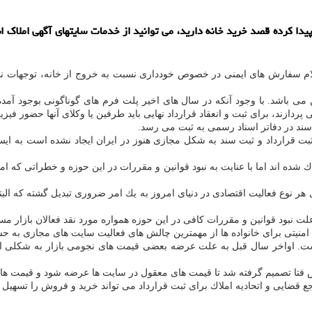
دا كرده قصد خرید خانه دارید، می توانید از خدمات سایتهای آگهی املاك است
اعلام سفارش های ایمنی در خصوص خودداری نسبت به خروج از خانه، توجهات نس
زند، برای ثبت و انعقاد قرارداد نهایی باید طرفین یا وكلای آنها حضور فیزیكی
 سند در دفاتر اسناد رسمی به ثبت می رسد.
 ثبت قرارداد و ثبت سند به شكل مجازی هنوز در ایران ایجاد نشده است به ا
شده اند اما با عنایت به نبود قوانین و مقررات در این حوزه و خطراتی كه امك
 نوع فعالیت اقتصادی در دنیای امروز به یك امر ضروری تبدیل گشته كه البت
 نبود قوانین و مقررات كافی در این حوزه همواره مورد نقد فعالان بازار م
نیتی برای خانواده ها از مهمترین چالش های فعالیت سایت های مجازی به حس
تا تصمیم گرفته شد تا قیمت های معقول در سایت ها عرضه شود و قیمت های نج
جع قضایی و اتحادیه املاك برای ثبت قرارداد می تواند خرید و فروش را تسهیل ك