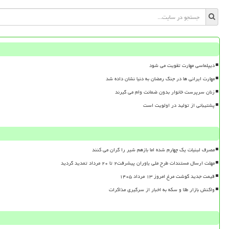
دیپلماسی مهارت تقویت می شود
مهارت ایرانی ها در جنگ رمضان به دنیا نشان داده شد
زنان سرپرست خانوار بدون ضمانت وام می گیرند
پشتیبانی از تولید در اولویت است
مصرف لبنیات یک چهارم شده اما بازهم شیر را گران می کنند
مهلت ارسال مستندات طرح ملی یاوران پیشرفت۲ تا ۲۰ مرداد تمدید گردید
قیمت جدید گوشت مرغ امروز ۱۳ مرداد ۱۴۰۵
واکنش بازار طلا و سکه به اخبار از سرگیری مذاکرات