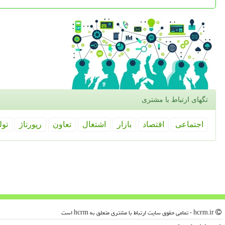
تگهای ارتباط با مشتری
اجتماعی
اقتصاد
بازار
اشتغال
تعاون
رپورتاژ
تول
hcrm.ir - تمامی حقوق سایت ارتباط با مشتری متعلق به hcrm است