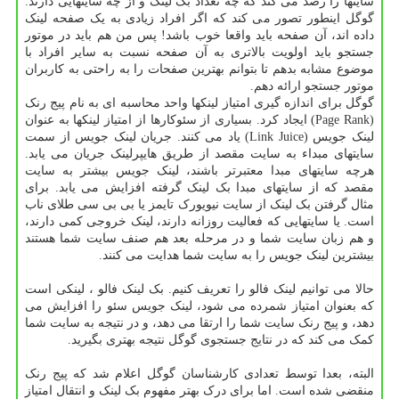
سایتها را رصد می کند که چه تعداد بک لینک و از چه سایتهایی دارند.
گوگل اینطور تصور می کند که اگر افراد زیادی به یک صفحه لینک
داده اند، آن صفحه باید واقعا خوب باشد! پس من هم باید در موتور
جستجو باید اولویت بالاتری به آن صفحه نسبت به سایر افراد با
موضوع مشابه بدهم تا بتوانم بهترین صفحات را به راحتی به کاربران
موتور جستجو ارائه دهم.
گوگل برای اندازه گیری امتیاز لینکها واحد محاسبه ای به نام پیج رنک
(Page Rank) ایجاد کرد. بسیاری از سئوکارها از امتیاز لینکها به عنوان
لینک جویس (Link Juice) یاد می کنند. جریان لینک جویس از سمت
سایتهای مبداء به سایت مقصد از طریق هایپرلینک جریان می یابد.
هرچه سایتهای مبدا معتبرتر باشند، لینک جویس بیشتر به سایت
مقصد که از سایتهای مبدا بک لینک گرفته افزایش می یابد. برای
مثال گرفتن بک لینک از سایت نیویورک تایمز یا بی بی سی طلای ناب
است. یا سایتهایی که فعالیت روزانه دارند، لینک خروجی کمی دارند،
و هم زبان سایت شما و در مرحله بعد هم صنف سایت شما هستند
بیشترین لینک جویس را به سایت شما هدایت می کنند.
حالا می توانیم لینک فالو را تعریف کنیم. بک لینک فالو ، لینکی است
که بعنوان امتیاز شمرده می شود، لینک جویس سئو را افزایش می
دهد، و پیج رنک سایت شما را ارتقا می دهد، و در نتیجه به سایت شما
کمک می کند که در نتایج جستجوی گوگل نتیجه بهتری بگیرید.
البته، بعدا توسط تعدادی کارشناسان گوگل اعلام شد که پیج رنک
منقضی شده است. اما برای درک بهتر مفهوم بک لینک و انتقال امتیاز