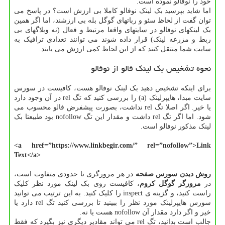
خود را نوفالو نموده است.
اما شاید بپرسید بک لینک نوفالو کاملا بی ارزش است؟ در پاسخ می
توان گفت از لحاظ سئو و رباتهای گوگل بله بی ارزشند، اما اگر همین
بک لینکهای نوفالو در سایتهای واقعا مرتبط و فعال (نه وبلاگهای بی
ربط و مزرعه لینک) قرار داده شوند می توانند تعدادی ترافیک به
سایت شما منتقل کنند که از این لحاظ کمی ارزش می یابند.
نحوه تشخیص بک لینک فالو از نوفالو
برای اینکه تشخیص دهید بک لینک نوفالو هست، کافیست در سورس
سایت مبدا، هایپرلینک (a) را بررسی کنید که تگ rel در آن وجود دارد
یا خیر. اگر اصلا تگ rel نداشت، بصورت پیشفرض فالو محسوب می
شود. اما اگر تگ rel داشت و مقدار این تگ nofollow بود طبیعتا بک
لینک مذکور نوفالو است.
<a href=”https://www.linkbegir.com/” rel=”nofollow”>Link
Text</a>
روش دیدن سورس صفحه
در هر مرورگری تا حدودی متفاوت است،
در
مرورگر گوگل کروم
، کافیست روی بک لینک مورد نظر کلیک
راست کنید، و گزینه ی inspect را کلیک کنید. به این ترتیب می توانید
سورس هایپرلینک مورد نظر را ببینید تا بررسی کنید تگ rel دارد یا
خیر و اگر دارد مقدار آن nofollow هست یا نه.
جالب است بدانید، تگ rel می تواند مقادیر دیگری نیز بگیرد که فقط