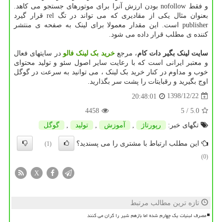
و فقط nofollow بودن ارزش آنرا برای موتورهای جستجو می کاهد.
بعنوان مثال یکی از مقادیری که می تواند در تگ rel قرار گیرد
publisher است. این مقدار معمولا برای لینک به صفحه ی منتشر
کننده ی مطلب قرار داده می شود.
سایت لینک بگیر دات کام
، مرجع
خرید بک لینک فالو
در سایتهای فعال
و معتبر ایرانی است که با رعایت سایر اصول سئو و تولید محتوای
خوب و مداوم در کنار خرید بک لینک ، می توانید به سرعت در گوگل
اوج بگیرید و رقبایتات را پشت سر بگذارید.
1398/12/22
20:48:01
4458
/ 5
5.0
تگهای خبر:
رپورتاژ
,
آموزش
,
تولید
,
گوگل
این مطلب ارتباط با مشتری را می پسندید؟
(1)
(0)
X
تازه ترین مطالب مرتبط
مصرف لبنیات یک چهارم شده اما بازهم شیر را گران می کنند