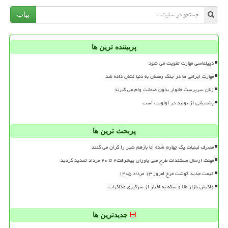
بیاب
پربیننده ترین ها
دیپلماسی مهارت تقویت می شود
مهارت ایرانی ها در جنگ رمضان به دنیا نشان داده شد
زنان سرپرست خانوار بدون ضمانت وام می گیرند
پشتیبانی از تولید در اولویت است
پربحث ترین ها
مصرف لبنیات یک چهارم شده اما بازهم شیر را گران می کنند
مهلت ارسال مستندات طرح ملی یاوران پیشرفت۲ تا ۲۰ مرداد تمدید گردید
قیمت جدید گوشت مرغ امروز ۱۳ مرداد ۱۴۰۵
واکنش بازار طلا و سکه به اخبار از سرگیری مذاکرات
جدیدترین ها