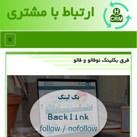
ارتباط با مشتری
منو
فرق بكلینك نوفالو و فالو