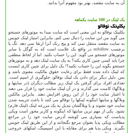
آن به سایت مقصد، بهتر بود مفهوم آنرا بدانید.
بک لینک در 100 سایت یكماهه
بکلینک نوفالو
بکلینک نوفالو به این معنی است که سایت مبدا به موتورهای جستجو
می گوید من این سایت را دنبال نمی کنم، بنابراین امتیاز لینک جویس
به سایت مقصد منتقل نمی کند و پیج رنک آنرا ارتقا نمی دهد. تگ یا
برچسب nofollow در واقع یک علامت است که به گوگل یا سایر
موتورهای جستجو می گوید: این را حساب نکنید. اما از لحاظ منطقی
چرا باید کسی چنین کاری بکند؟ به یک سایت لینک دهد و به موتورهای
جستجو بگوید این را حساب نکنید؟! یک دلیل برای چنین کاری اینست
که لینک داده شده فقط برای رعایت حقوق مالکیت معنوی باشد و
بس. دلیل دیگر برای دادن بک لینک نوفالو، جلوگیری از اسپم است.
تعدادی افراد برای گرفتن بک لینک زیر مطالب دیگران (در سایتها و
وبلاگها) کامنت می گذارند و در آن لینک سایت خود را قرار می دهند
تا اعتبار سایت خود را از این روش افزایش دهند. بنابراین مالکین
وبلاگها و سایتها اینگونه لینکها را نوفالو می کنند تا باعث جریمه شدن
سایت خود نشوند و یا وبلاگشان تبدیل به یک مزرعه لینک (لینک فارم)
نشود. یکی از مهم ترین سایتها که اینگونه و کاربر محور است ویکی
پدیاست که بسیاری می کوشند آدرس سایت خود را در مراجع
مطالب ویکی پدیا بعنوان مرجع بگنجانند و از این طریق لینک جویس
بگیرند. ویکی پدیا هم برای مقابله با این اسپمینگ، لینکهای خروجی