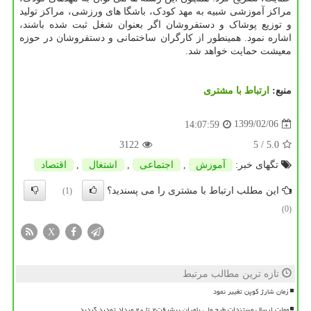
مراکز آموزشی شبیه به مهد کودک، باشگا های ورزشی، مراکز تولید
و توزیع پوشاک و دستفروشان اگر بعنوان شغل ثبت شده باشند،
اشاره نمود. همینطور از کارگران ساختمانی و دستفروشان در حوزه
معیشت حمایت خواهد شد.
منبع:
ارتباط با مشتری
1399/02/06
14:07:59
3122
/ 5
5.0
تگهای خبر:
آموزش
,
اجتماعی
,
اشتغال
,
اقتصاد
این مطلب ارتباط با مشتری را می پسندید؟
(1)
(0)
X
تازه ترین مطالب مرتبط
زمان شارژ کوپن تغییر نمود
مهلت ارسال مستندات طرح ملی یاوران پیشرفت۲ تا ۲۰ مرداد تمدید گردید