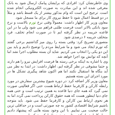
وی خاطرنشان کرد: افرادی که برایشان پیامک ارسال شود به بانک
معرفی شده اند و این مبادرت به صورت الکترونیکی انجام شده
است. ترجیح این است که وام مذکور بیشتر از یک قسط باشد و مثلاً
در دو قسط اعمال شود تا حفظ نیروی کار برای ما مسجل شود.
معاون وزیر کار اظهار داشت: معمولاً وقتی نرخ
تورم
بالاست و نرخ
سود بانکی بالاتر است فرصت طلبی فراهم می شود ولی ما در این
قاعده جریمه در نظر گرفته ایم تا در صورت انجام تخلف، فرد
متخلف جریمه ۶ درصدی شود.
منصوری تصریح کرد: وقتی بسته را روی میز گذاشتیم برخی گفتند
که تورم ایجاد می شود و ما شرایط مردم را توضیح دادیم و باید بین
این دو یکی را انتخاب می کردیم. شاید آن بسته مطلوب اجرا نشد اما
آنچه که توانش بود اجرا خواهد شد.
وی با اشاره به اینکه برخی رسته ها فرصت افزایش نیرو را هم دارند
و حتما مشوقی در نظر گرفته ایم، اظهار داشت: در ابتدا به نظر می
آید بنگاه ها استقبال نکنند اما هم اکنون شاهد پیگیری تشکل ها در
مورد اجرای این بسته هستیم.
معاون وزیر کار اضافه کرد: در دوره شیوع بیشترین سفارش در مورد
رابطه کارکن و کارفرما حفظ ارتباط هست حتی اگر فعالیتی صورت
نمی گیرد که همه جای دنیا قاعده به همین ترتیب است و حتی همه
جای دنیا اینطور هست که همه حقوق کارکن پرداخت نمی گردد اما به
هر نحوی ارتباط بین کارکن و کارفرما حفظ می شود. باید متوجه
باشیم شرایط اقتصادی کشور به چه صورتی است و در حداقلی ترین
حالت صحبت می نماییم. با این وجود بسته هایی که پیشنهاد دادیم