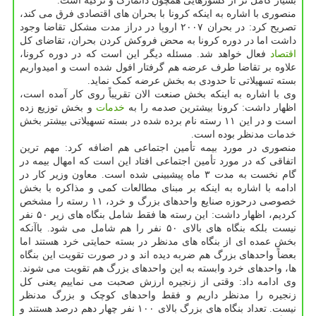
بسیار کامل تر از کشورهایی همچون دانمارک و ترکیه است.
منصوری با اشاره به اینکه کرونا با بحران های اقتصادی فرق می کند،
تصریح کرد: در بحران ۲۰۰۷ اروپا در دراز مدت مشکل تقاضا وجود
داشت اما در دوره کرونا به محض فروکش کردن بحران، تقاضای کل
اقتصاد
فعال خواهد شد. مسئله دیگر این است که در دوره کرونا،
علاوه بر تقاضا طرف عرضه هم گرفتار افول شده است و امیدواریم
بسته تسهیلاتی تا حدودی به بخش عرضه کمک نماید.
وی با اشاره به اینکه بخش صنعت الان تقریباً روی کار آمده است،
اظهار داشت: کرونا بیشترین صدمه را به
خدمات
و بخش توزیع زده
است و در این ۱۱ رسته نام برده شده در بسته تسهیلاتی بیشتر بخش
خدمات مدنظر بوده است.
منصوری در مورد بیمه تأمین اجتماعی هم اضافه کرد: مهم ترین
اتفاقی که در مورد تأمین اجتماعی افتاد این است که امهال بیمه در
گام نخست به مدت ۳ ماه پیشبینی شده است. معاون وزیر کار در
ادامه با اشاره به اینکه بر مبنای مطالعات کمی و مذاکره با بخش
خصوصی درحوزه صنایع واحدهای بزرگ و خرد، ۱۱ رسته را مشخص
کردیم، اظهار داشت: این رسته ها فقط شامل بنگاه های زیر ۵۰ نفر
نیست بلکه بنگاه های بالای ۵۰ نفر را هم شامل می شود. باآنکه
بخش عمده ای از بنگاه های مدنظر در بسته حمایتی خرد هستند اما
بعضاً واحدهای بزرگ هم ضربه دیده اند و در صورت تقویت این بنگاه
ها، واحدهای خرد وابسته به این واحدهای بزرگ هم تقویت می شوند.
وی ادامه داد: وقتی از زنجیره ارزش صحبت می نماییم یعنی کل
زنجیره را مدنظر داریم و فقط واحدهای کوچک و بزرگ مدنظر
نیست. تعداد بنگاه های بزرگ بالای ۱۰۰ نفر چهار دهم درصد هستند و