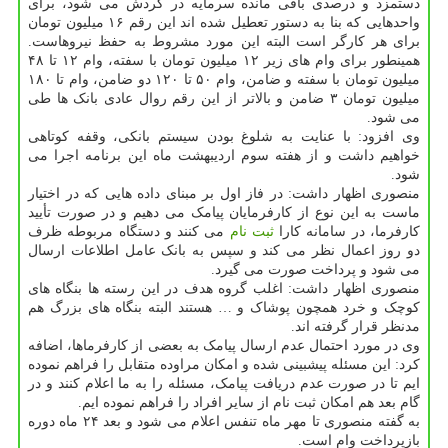
دستمزد و درصدی باقی مانده سرمایه در گردش می شود، برای
واحدهایی که بنا به دستور تعطیل شده اند این رقم ۱۶ میلیون تومان
برای هر کارگر است البته این مورد مشروط به حفظ نیروهاست.
همینطور برای وام های زیر ۱۲ میلیون تومان با سفته، وام ۱۲ تا ۴۸
میلیون تومان با سفته و ضامن، وام ۵۰ تا ۱۲۰ دو ضامن، وام تا ۱۸۰
میلیون تومان ۳ ضامن و بالاتر از این رقم روال عادی بانک ها طی
می شود.
وی افزود: با عنایت به شلوغ بودن سیستم بانکی، وقفه کوتاهی
خواهیم داشت و از هفته سوم اردیبهشت ماه این برنامه اجرا می
شود.
منصوری اظهار داشت: در فاز اول بر مبنای داده هایی که در اختیار
ماست به این نوع از کارفرمایان پیامک می دهیم و در صورت تأیید
کارفرما، در سامانه کارا
ثبت نام
می کنند و دستگاه مربوطه ظرف
دو روز اعمال نظر می کند و سپس به بانک عامل اطلاعات ارسال
می شود و پرداخت صورت می گیرد.
منصوری اظهار داشت: اغلب گروه هدف در این رسته ها بنگاه های
کوچک و خرد همچون پوشاک و … هستند البته بنگاه های بزرگ هم
مدنظر قرار گرفته اند.
وی در مورد احتمال عدم ارسال پیامک به بعضی از کارفرماها، اضافه
کرد: این مسئله پیشبینی شده و امکان مراوده متقابل را فراهم نموده
ایم تا در صورت عدم دریافت پیامک، مسئله را به ما اعلام کنند و در
گام بعد هم امکان ثبت نام از سایر افراد را فراهم نموده ایم.
به گفته منصوری تا مهر ماه تنفس اعلام می شود و بعد ۲۴ ماه دوره
بازپرداخت وام است.