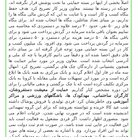
اصلاً بخشی از اینها در بسته حمایتی ما تحت پوشش قرار نگرفته اند،
چونکه در رسته ها نیستند. معاون وزیر کار تصریح کرد: هدف حفظ
بنگاه کسب و کار است و با عنایت به این که گردش مالی بنگاه ها را
نداریم، بر مبنای تعداد شاغلین، بنگاه ها انتخاب شده اند. برای بنگاه
های زیر ۵۰ نفر، حدود ۳۰ درصد علاوه بر دستمزدی که محاسبه می
نماییم بعنوان باقی مانده سرمایه در گردش پرداخت می شود و برای
باقی بنگاه ها، ۵۰ درصد هزینه برای دستمزد و ۵۰ دستمزد برای
سرمایه در گردش پرداخت می شود. وی افزود: یک میلیون کسب و
کار در این بسته حمایتی مورد توجه قرار گرفته اند. بر مبنای داده
های دقیق احصا شده اند و دقیقاً می دانیم کارفرما با چه کد ملی و
آدرسی انتخاب شده است. معاون وزیر در مورد سایر حمایت ها
همچون پشتیبانی از دارندگان چک های برگشتی، تصریح کرد: امهال
سه ماه در فاز اول اعلام گردید و بانک مرکزی به همه بانک ها ابلاغ
کرده است و در مورد این تسهیلات ستاد ملی مقابله با کرونا به بانک
مرکزی تکلیف کرده است که با چک برگشتی و بدهی مالیاتی را برای
این دوره مشخص کنار گذاریم.
حمایت از معیشت دستفروشان،
کارگران ساختمانی، مهدکودک ها، باشگاههای ورزشی و مراکز
آموزشی
وی خاطرنشان کرد: فردی تولیدی یا فروش پوشاک داشته
شب عید کالا خریده و نتوانسته بفروشد که برای این گروه تمهیداتی
اندیشیده شده است که در صورت نهایی شدن، جزئیات اعلام می
شود. منصوری اظهار داشت: اگر فردی مشغول به فعالیت است باید
این فعالیت در جایی ثبت شده باشد، در صورت عدم ثبت دولت نمی
تواند به این افراد بپردازد. وی با اشاره به بعضی از رسته های مورد
حمایت، تصریح کرد: همچون این رسته ها می توان به مهدهای کودک،