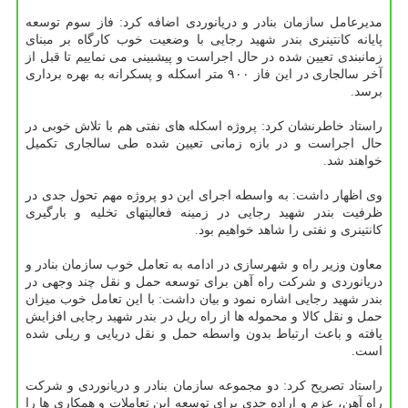
مدیرعامل سازمان بنادر و دریانوردی اضافه کرد: فاز سوم توسعه
پایانه کانتینری بندر شهید رجایی با وضعیت خوب کارگاه بر مبنای
زمانبندی تعیین شده در حال اجراست و پیشبینی می نماییم تا قبل از
آخر سالجاری در این فاز ۹۰۰ متر اسکله و پسکرانه به بهره برداری
برسد.
راستاد خاطرنشان کرد: پروژه اسکله های نفتی هم با تلاش خوبی در
حال اجراست و در بازه زمانی تعیین شده طی سالجاری تکمیل
خواهند شد.
وی اظهار داشت: به واسطه اجرای این دو پروژه مهم تحول جدی در
ظرفیت بندر شهید رجایی در زمینه فعالیتهای تخلیه و بارگیری
کانتینری و نفتی را شاهد خواهیم بود.
معاون وزیر راه و شهرسازی در ادامه به تعامل خوب سازمان بنادر و
دریانوردی و شرکت راه آهن برای توسعه حمل و نقل چند وجهی در
بندر شهید رجایی اشاره نمود و بیان داشت: با این تعامل خوب میزان
حمل و نقل کالا و محموله ها از راه ریل در بندر شهید رجایی افزایش
یافته و باعث ارتباط بدون واسطه حمل و نقل دریایی و ریلی شده
است.
راستاد تصریح کرد: دو مجموعه سازمان بنادر و دریانوردی و شرکت
راه آهن، عزم و اراده جدی برای توسعه این تعاملات و همکاری ها را