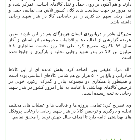
دارند و هم اکنون بر روی حمل و نقل کالاهای اساسی تمرکز شده و
به مرور در جهت سیاست های کلان کشور تلاش می نماییم، حمل و
نقل ریلی سهم حداکثری را در جابجایی کالا در بندر شهید رجایی
داشته باشد.
مدیرکل بنادر و دریانوردی استان هرمزگان
هم در این بازدید ضمن
عرضه گزارشی از فعالیت ها و اقدامات مجموعه بنادر استان از آغاز
سال ۹۹ تاکنون، تصریح کرد: طی ۴۵ روز نخست سالجاری ۵.۸
میلیون تن کالا در بندر شهید رجایی تخلیه و بارگیری و جابجا شده
است.
"اله مراد عفیفی پور" اضافه کرد: بخش عمده ای از این کالاها
صادراتی و بالغ بر ۵۰۰ هزار تن هم شامل کالاهای اساسی بوده است
و همینطور با همکاری دو مجموعه بنادر و گمرک، رکورد خوبی در
ترخیص کالاهای بهداشتی با عنایت به نیاز امروز کشور در بندر شهید
رجایی به ثبت رسیده است.
وی تصریح کرد: تمامی پروژه ها و فعالیت ها و عملیات های مختلف
تخلیه و بارگیری و ترخیص کالا در بندر شهید رجایی با رعایت پروتکل
های بهداشتی ادامه دارد تا اهداف سال جهش تولید را محقق نماییم.