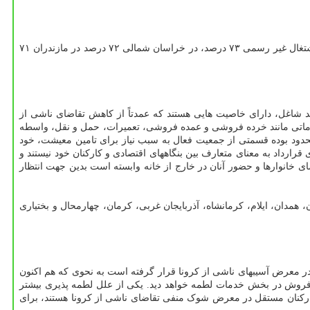
سهم اشتغال غیررسمی در بیشتر استانهای کشور نیز بالای ۵۰ درصد بوده است به نحوی که در استانهای محروم و مرزی همچون آذربایجان غربی سهم اشتغال غیر رسمی ۷۳ درصد، در خراسان شمالی ۷۲ درصد در مازندران ۷۱
ل کشور افزوده شده که این جمعیت جدید شاغل، دارای خاصیت هایی هستند که عمدتاً از کاهش تقاضای ناشی از
 خدماتی مانند خرده فروشی و عمده فروشی، تعمیرات، حمل و نقل، واسطه
حدود بوده قسمتی از جمعیت فعال به سبب نیاز برای تامین معیشت، خود
ارداد به معنای متعارف بین بنگاههای اقتصادی و کارکنان خود نیستند و
ای خانوارها و حضور آنان در خارج از خانه وابسته است بدین جهت انتظار
ربایجان شرقی، لرستان، همدان، ایلام، کرمانشاه، آذربایجان غربی، کرمان، چهارمحال و بختیاری
معرض آسیبهای ناشی از کرونا قرار گرفته است به نحوی که هم اکنون
فروش در بخش خدمات لطمه خواهد دید. یکی از علل لطمه پذیری بیشتر
ارکنان مستقل در معرض شوک منفی تقاضای ناشی از کرونا هستند، برای