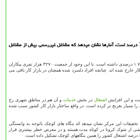
ارتباط با مشتری: در صورتیكه 60 درصد اشتغال كشور را مشاغل غیررسمی می سازند و سهم اشتغال غیر رسمی در خیلی از استانهای كشور بالای 70 درصد است، آمارها نشان میدهد كه مشاغل غیررسمی بیش از مشاغل
کار ایران در زمستان ۱۳۹۸ نشان میدهد نرخ بیکاری نسبت به زمستان ۱۳۹۷ کاهشی ۱.۷ درصدی داشته است. با این وجود از جمعیت ۳۲۷۰ هزار نفری بیکاران
ن از یافتن شغل از بازار کار خارج شده اند. چنانچه افراد دلسرد شده همچنان در بازار کار باقی می
اشتغال
در بخش
خدمات
و آن هم در مناطق شهری رخ
 را بسیار بغرنج تر کرده است. در واقع ساختار بازار کار کشور سبب شده
قیقات این مرکز نشان میدهد که بنگاه های کوچک باتوجه به وابستگی
ناشی از شوک کرونا در کوتاه مدت هستند و در معرض خطر بیشتری قرار