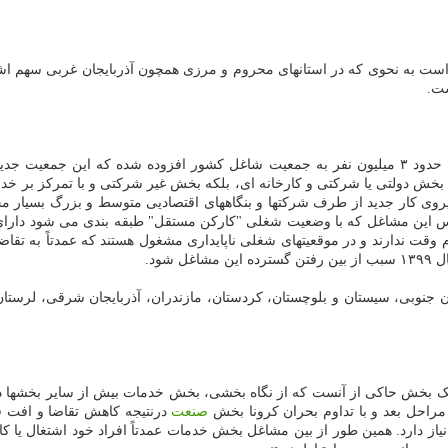
در بحث شاغلان جدید، آمارها نشان میدهد که طی سالهای ۱۳۹۴ تا ۱۳۹۸ حدود ۳ میلیون نفر به جمعیت شاغ
نه بخش دولتی یا شرکتی و کارخانه ای، بلکه بخش غیر شرکتی و با تمرکز بر
یروی کار جدید از طرف شرکتها و بنگاههای اقتصادیی متوسط و بزرگ بسیار م
پس این مشاغل که با وضعیت شغلی "کارکن مستقل" طبقه بندی می شود دارای قر
وقت ندارند و در موقعیتهای شغلی ناپایداری مشغول هستند که عمدتاً به تقاض
شود.
کارکنان مستقل از کل شاغلان در ۱۲ استان خراسان جنوبی، سیستان و بلوچستان، کردستان، مازندران، آذ
بخش حاکی از آنست که از نگاه بخشی، بخش خدمات بیش از سایر بخشها در 
صنعت
درنتیجه کاهش تقاضا و افت 
 دارد. همین طور از بین مشاغل بخش خدمات عمدتاً افراد خود اشتغال یا ک