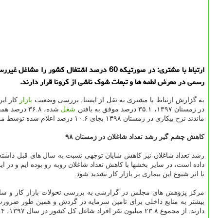
رسمی در معرض لطمه ها و تبعات شوك ناشی از كرونا قرار دارند.
به گزارش ارتباط با مشتری به نقل از ایسنا، بررسی وضعیت
بازار
در زمستان ۱۳۹۷، ۳۵.۱ درصد موفق به یافتن
شغل
ماندند نرخ بیکاری در زمستان ۱۳۹۸ بجای ۱۰.۶ درصد اعلام شده توسط مرکز آمار ایران به ۱۳.۶ درصد می رسید.
کاهش چشم گیر رشد تعداد شاغلان در زمستان ۹۸
رشد تعداد شاغلان نیز کاهش شایان توجهی نسبت به سال های قبل داشته به نحوی که در این فصل حدود ۵۲ هزار 
داده است، در سایر بخشها با کاهش تعداد شاغلان روبه رو بوده ایم و در 
تا اثر شیوع این بیماری بر بازار کار تشدید شود.
مرکز پژوهش های مجلس در گزارشی به بررسی تحولات بازار کار و ساخت
بیشتر به منابع داخلی برای تامین سرمایه در گردش و همین طور ضرورت
دارند. از مجموع ۲۳.۸ میلیون نفر افراد شاغل کل کشور در سال ۱۳۹۷، ۱۵.۴ میلیون نفر در بنگاه های کوچک ۱ تا ۴ نفر شاغل بودند و در مجموع حدود ۶۵ درصد اشتغال کشور را همین بنگاههای کوچک تشکیل داده است.