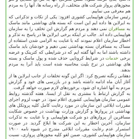
مجوزهای پرواز شرکت های متخلف، از راه رسانه ها، آنها را به مردم
هم معرفی می نماییم.
رئیس سازمان هواپیمایی کشوری افزود: یکی از نکات و تذکراتی که
به ایرلاین ها داده ایم این است که بسته های بهداشتی مانند ماسک
به
مسافران
نمی دهند و مردم هم گزارش این تخلف را به سازمان
هواپیمایی داده اند. جالب تر اینکه برخی ایرلاین ها در پاسخ به تذکر و
اخطار سازمان اعلام نمودند که با عنایت به الزامی شدن استفاده از
مساک به مسافران بسته بهداشتی نمی دهیم و خودشان باید ماسک
داشته باشند اما به آنها گفته ایم که در شرایطی که کترینک و عرضه
برخی
خدمات
در شرایط کرونایی حذف شده و پول ماسک و بسته
های بهداشتی در نرخ بلیت محاسبه شده است باید آنرا به مردم
بدهند.
دهقانی زنگنه تصریح کرد: اگر این گونه تخلفات از جانب ایرلاین ها از
آغاز آبان ماه ادامه داشته باشد و در بازرسی های خود و گزارش
مردم به آنها اشاره ای شود، برخوردهای لازم صورت خواهد گرفت.
به گزارش ارتباط با مشتری به نقل از ایسنا، هفته گذشته روابط
عمومی سازمان هواپیمایی کشوری اعلام نمود: در جهت لزوم اجرای
مقررات ابلاغی این سازمان در مورد رعایت کامل کلیه پروتکل های
بهداشتی در پروازها و گزارش وزارت بهداشت در خصوص شکایت
مسافرین از پروازهای دو شرکت هواپیمایی و با عنایت به تذکرات
سازمان، آخرین اخطار به این شرکت ها ابلاغ گردید. در صورت
استمرار عدم رعایت مقررات ابلاغی مندرج در شیوه نامه ۱۹۰۰
سازمان هواپیمایی کشوری، ضمن لغو کلیه مجوزهای پروازی، نسبت