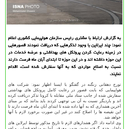
به گزارش ارتباط با مشتری رئیس سازمان هواپیمایی كشوری اعلام
نمود: چند ایرلاین با وجود تذكرهایی كه دریافت نمودند قصورهایی
در زمینه رعایت كردن پروتكل های بهداشتی و عرضه خدمات در
این حوزه داشته اند و در این حوزه تا ابتدای آبان ماه فرصت دارند
نسبت به اصلاح مواردی كه به آنها سفارش شده است، اقدام
نمایند.
تورج دهقانی زنگنه در گفتگو با ایسنا اظهار نمود: شرکت های
هواپیمایی که بابت قصور در رعایت کامل پروتکل های بهداشتی
سفارش شده از جانب ستاد ملی مقابله با کرونا تذکر دریافت کرده
اند و باردیگر نسبت به آن بی توجهی کردند باید بدانند که بر مبنای
آخرین هشداری که به آنها داده شده تا ابتدای آبان ماه فرصت دارند تا
این نقیصه ها را اصلاح کنند در غیر این صورت برخورد لازم با آنها
خواهد شد.
وی ادامه داد: اگر هشدارهای لازم تا تاریخ مذکور توسط ایرلاین های
داخلی جدی گرفته نشود، ضمن معرفی آنها به مراجع قضایی و لغو