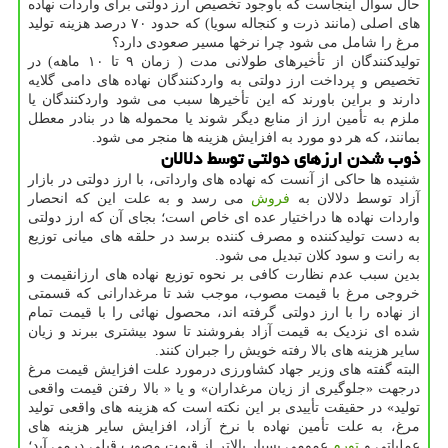
حال سوال اینجاست که باوجود تخصیص ارز دولتی برای واردات نهاده
های اصلی (مانند ذرت و کنجاله سویا) که حدود ۷۰ درصد هزینه تولید
مرغ را شامل می شود چرا نرخها مسیر صعودی دارد؟
تولیدکنندگان از تأخیرهای طولانی مدت ( زمان ۹ تا ۱۰ ماهه) در
تخصیص و پرداخت ارز دولتی به واردکنندگان نهاده های دامی گلایه
دارند و براین باورند که این تأخیرها سبب می شود واردکنندگان یا
ملزم به تأمین ارز از منابع دیگر شوند یا محموله ها در بنادر معطل
بمانند، که هر دو مورد به افزایش هزینه ها منجر می شود.
ذوب شدن ارزهای دولتی توسط دلالان
شنیده ها حاکی از آنست که نهاده های وارداتی، با ارز دولتی در بازار
آزاد توسط دلالان به
فروش
می رسد و به علت این که انحصار
واردات نهاده ها دراختیار عده ای خاص است؛ بجای آن که ارز دولتی
به دست تولیدکننده و مصرف کننده برسد در حلقه های میانی توزیع
به رانت و سود کلان تبدیل می شود.
بدین سبب عدم نظارت کافی بر نحوه توزیع نهاده های ارزانقیمت و
خروجی مرغ با قیمت مصوب، موجب شد تا مرغدارانی که قسمتی
از نهاده را با ارز دولتی گرفته اند، محصول نهائی را با قیمت تمام
شده ای نزدیک به قیمت آزاد بفروشند تا سود بیشتری ببرند و زیان
سایر هزینه های بالا رفته خویش را جبران کنند.
البته گفته های وزیر جهاد کشاورزی درمورد علت افزایش قیمت مرغ
درجهت «جلوگیری از زیان مرغداران» و یا « بالا رفتن قیمت واقعی
تولید» در حقیقت تأییدی بر این نکته است که هزینه های واقعی تولید
مرغ، به علت تأمین نهاده با نرخ آزاد، افزایش سایر هزینه های
عملیاتی و
تورم
عمومی بسیار بالاتر از قیمت مصوب قبلی درمی آید؛