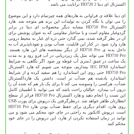
اکسترنال ای دیتا HD720 2 ترابایت می باشد.
ای دیتا علاقه ی فراوانی به هاردهای همه چیزتمام دارد و این موضوع
را می توان با نگاه کردن به تولیدات این برند هم متوجه شد. هارد
اکسترنال HD710 Pro مشابه دیگر محصولات ای دیتا در برابر
گردوغبار مقاوم است و با ساختار مقاومی که به عنوان پوشش برای
آن در نظر گرفته شده، نمی گذارد حتی ذره ای غبار به محیط درونی
هارد وارد شود. در کنار این قابلیت، ضدآب بودن و نفوذناپذیری آب به
داخل بدنه ی HD710 Pro از دیگر مشخصه های این هارد هستند.
HD710 Pro می تواند مثل یک زیردریایی در آب فرو رود و به مدت
یک ساعت در عمق 2متری آب غوطه ور شود. اگر نگاهی به شرایط
استاندارد IEC IPX8 بیندازیم، متوجه می شویم که هارد اکسترنال
HD710 Pro حتی روی این استاندارد را هم سفید کرده و از شرایط
استاندارد یادشده هم ضدآب تر است. داشتن یک هارداکسترنال
ضدآب، هرکسی را وسوسه می کند تا برای یک بار هم که شده آن را
درون آب بیندازد. خیالتان راحت باشد که می توانید با اطمینان کامل
این تست را انجام دهید و هارد اکسترنال HD710 Pro فراتر از سطح
انتظارتان ظاهر خواهد شد. درنظرگرفتن یک درپوش برای پورت USB
روی هارد، اقدام دیگری برای حفظ ضدآب بودن هارد HD710 Pro
است. درپوش کانکتور به راحتی در جای خود محکم می شود و می
توانید در زمان استفاده نکردن از هارد، این درپوش را در جای خود
محکم کنید.