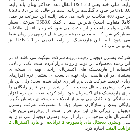
رابط قبلی خود یعنی USB 2.0 انتقال دهد. حداکثر پهنای باند رابط
USB 3.0 در حدود 5 گیگابیت بر ثانیه است در حالی که برای USB 2.0
در حدود 480 مگابیت بر ثانیه می باشد (البته این سرعت در عمل
کاملا متفاوت است) بنابراین شما با کمک USB3.0 سرعتی بسیار
بالایی خواهید داشت و این باعث می شود که زمان انتقال اطلاعات
بسیار کم شود که به معنی صرفه جویی قابل توجهی در زمان شما
می شود. البته این هارددیسک از رابط قدیمی تر USB 2.0 نیز
پشتیبانی می کند.
شرکت وسترن دیجیتال رقیب دیرینه شرکت سیگیت می باشد که در
این زمینه محصولاتی را تولید و روانه بازار کرده است. یکی از دلایل
استفاده از هارددیسک های اکسترنال، راحتی تهیه ی نسخه ی
پشتیبانی در آن هاست. برای تهیه ی نسخه ی پشتیبان نرم افزارهای
زیادی توسط شرکت های نرم افزاری تولید شده است؛ ولی این بار
شرکت وسترن دیجیتال دست به کار شده و نرم افزار رایگانی را
برای هارددیسک های اکسترنال خود تولید کرده است. این نرم افزار
به سادگی چند کلیک می تواند از اطلاعات، نسخه ی پشتیبان بگیرد.
رایگان بودن و سازگاری بسیار زیاد با محصولات شرکت وسترن
دیجیتال از ویژگی های این نرم افزار است. از پرفروش ترین هارد
اکسترنال های موجود در بازار از برند وسترن دیجیتال می توان به
مدل
وسترن دیجیتال مای پاسپورت 2 ترابایت
و
هارد اکسترنال 2
ترابایت المنت
اشاره کرد.