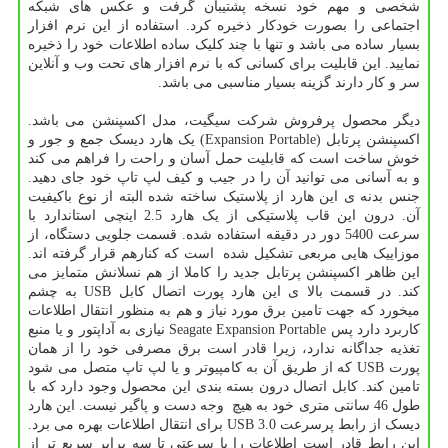
شخصی و مهم خود نسخه پشتیبان گرفت و عکس های شبکه
اجتماعی را بصورت خودکار ذخیره کرد. استفاده از این نرم افزار
بسیار ساده می باشد و تنها با چند کلیک ساده اطلاعات خود را ذخیره
نمایید. این قابلیت برای کسانی که با نرم افزار های تحت وب و آنلاین
سر و کار دارند گزینه بسیار مناسبی می باشد.
دیگر محصول پرفروش شرکت سیگیت، مدل اکسپنشن می باشد.
اکسپنشن پرتابل (Expansion Portable) یک هارد دیسک جمع و جور و
خوش ساخت است که قابلیت حمل آسان و راحت را فراهم می کند
و به آسانی می توانید آن را در جیب و کیف لپ تاپ خود جای دهید.
جنس بدنه ی این هارد از پلاستیک ساخته شده البته از نوع باکیفیت
آن. درون این قاب پلاستیکی از یک هارد 2.5 اینچی استاندارد با
سرعت 5400 دور در دقیقه استفاده شده. قسمت جلویی دستگاه، از
موزاییک هایی مربعی تشکیل شده است که کنارهم قرار گرفته اند.
این ظاهر اکسپنشن پرتابل جدید را کاملا از هم نسلانش متمایز می
کند. در قسمت بالا ی این هارد پورت اتصال کابل USB به چشم
میخورد که جهت تامین برق مورد نیاز و هم به منظور انتقال اطلاعات
کاربرد دارد پس Seagate Expansion Portable نیازی به آداپتور و یا منبع
تغذیه جداگانه ندارد، زیرا قادر است برق مصرفی خود را از همان
پورت USB که از طریق آن به کامپیوتر و یا لپ تاپ متصل می شود
تامین کند. کابل اتصال درون بسته بندی این محصول وجود دارد که با
طول 46 سانتی متری خود به هیچ وجه دست و پاگیر نیست. این هارد
دیسک از رابط پرسرعت USB 3.0 برای انتقال اطلاعات بهره می برد.
این رابط قادر است اطلاعات را با سرعتی تا سه برابر سریع تر از