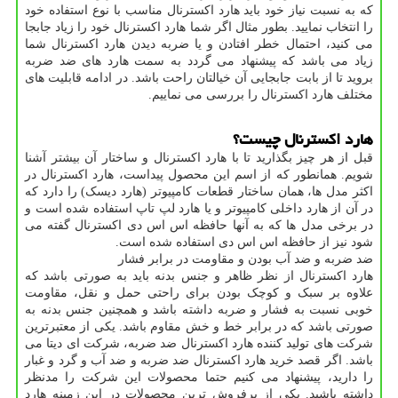
که به نسبت نیاز خود باید هارد اکسترنال مناسب با نوع استفاده خود
را انتخاب نمایید. بطور مثال اگر شما هارد اکسترنال خود را زیاد جابجا
می کنید، احتمال خطر افتادن و یا ضربه دیدن هارد اکسترنال شما
زیاد می باشد که پیشنهاد می گردد به سمت هارد های ضد ضربه
بروید تا از بابت جابجایی آن خیالتان راحت باشد. در ادامه قابلیت های
مختلف هارد اکسترنال را بررسی می نماییم.
هارد اکسترنال چیست؟
قبل از هر چیز بگذارید تا با هارد اکسترنال و ساختار آن بیشتر آشنا
شویم. همانطور که از اسم این محصول پیداست، هارد اکسترنال در
اکثر مدل ها، همان ساختار قطعات کامپیوتر (هارد دیسک) را دارد که
در آن از هارد داخلی کامپیوتر و یا هارد لپ تاپ استفاده شده است و
در برخی مدل ها که به آنها حافظه اس اس دی اکسترنال گفته می
شود نیز از حافظه اس اس دی استفاده شده است.
ضد ضربه و ضد آب بودن و مقاومت در برابر فشار
هارد اکسترنال از نظر ظاهر و جنس بدنه باید به صورتی باشد که
علاوه بر سبک و کوچک بودن برای راحتی حمل و نقل، مقاومت
خوبی نسبت به فشار و ضربه داشته باشد و همچنین جنس بدنه به
صورتی باشد که در برابر خط و خش مقاوم باشد. یکی از معتبرترین
شرکت های تولید کننده هارد اکسترنال ضد ضربه، شرکت ای دیتا می
باشد. اگر قصد خرید هارد اکسترنال ضد ضربه و ضد آب و گرد و غبار
را دارید، پیشنهاد می کنیم حتما محصولات این شرکت را مدنظر
داشته باشید. یکی از پرفروش ترین محصولات در این زمینه هارد