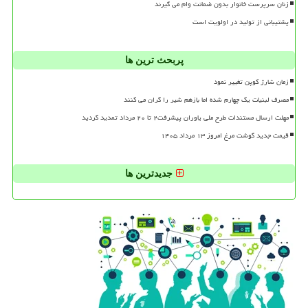
زنان سرپرست خانوار بدون ضمانت وام می گیرند
پشتیبانی از تولید در اولویت است
پربحث ترین ها
زمان شارژ کوپن تغییر نمود
مصرف لبنیات یک چهارم شده اما بازهم شیر را گران می کنند
مهلت ارسال مستندات طرح ملی یاوران پیشرفت۲ تا ۲۰ مرداد تمدید گردید
قیمت جدید گوشت مرغ امروز ۱۳ مرداد ۱۴۰۵
جدیدترین ها