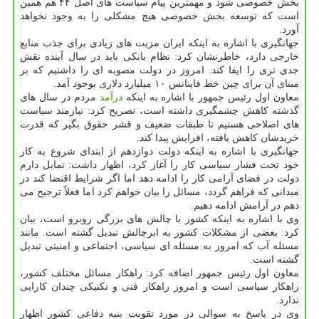
بخش خصوصی شود و مهمترین پیام سیاست های اصل ۴۴ هم همین
است كه توسعه بخش خصوصی هیچ مشكلی را به وجود نخواهد
آورد.
جهانگیری با اشاره به اینكه ایران مزیت های زیادی برای جذب منابع
خارجی دارد، خاطرنشان كرد: نظام بانكی باید در سال آینده نقش
جدی تری را ایفا كند. امروز در دولت مصوبه ای را داشتیم كه بر
مبنای آن برای چین خط فاینانس ۱۰ میلیارد دلاری بوجود آمد.
معاون اول رئیس جمهور با اشاره به اینكه
درآمد
مردم در سال های
گذشته كاهش چشمگیری داشته است، تصریح كرد: نیازمند سیاست
های اصلاحی هستیم تا طبقات ضعیف و قشر حقوق بگیر كه قدرت
خریدشان كاهش یافته، افزایش پیدا كند.
جهانگیری با اشاره به اینكه دولت دوازدهم از ابتدای شروع به كار
خود تحت فشار سیاسی كار را آغاز كرد، اظهار داشت: تمایل دارم
دولت در فضای آرامی كار را ادامه دهد اما اگر شرایط اقتضا كند در
میدانی كه فراهم گردد، مسائل را بیان خواهم كرد اما فعلاً ترجیح می
دهم در آرامش ادامه دهیم.
وی با اشاره به اینكه كشور با چالش های بزرگی روبرو است، بیان
كرد: بعضی از مشكلات كشور به ابرچالش تبدیل گشته است. مانند
مسئله آب كه امروز به مسئله ای سیاسی، اجتماعی و امنیتی تبدیل
گشته است.
معاون اول رئیس جمهور اضافه كرد: راهكار مسائل مختلف كشور،
راهكار سیاسی است و امروز راهكار فنی و تكنیكی چندان كارایی
ندارد.
وی در پاسخ به سوالی در مورد تقویت بنیه دفاعی كشور اظهار