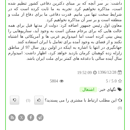
داشت: بر سر آنچه كه بر مبنای دكترین دفاعی كشور تنظیم شده
است، مذاكره نخواهیم كرد. تجربه به ما ثابت كرده است كه در
شرایط سخت تنها می مانیم. قدرت دفاعی ما برای دفاع از ملت و
منطقه است و بر سر آن مذاكره نخواهیم كرد.
معاون اول رئیس جمهور اضافه كرد: دولت از مدتها قبل برای همه
حالت هایی كه برای برجام ممكن است به وجود آید، سناریوهایی را
پیش بینی كرده است اما امیدواریم غربی ها و آمریكائی ها اشتباه
نكنند و از فضای به وجود آمده برای تعامل با ایران استفاده كنند.
جهانگیری در انتها با اشاره به اینكه در اولین روز سال 97 از مناطق
زلزله زده كوهبنان كرمان بازدید خواهد كرد، اظهار داشت: امیدوارم
سال آینده سالی با دغدغه های كمتر برای ملت ایران باشد.
1396/12/28
19:52:09
5804
/ 5
5.0
تگهای خبر:
اشتغال
این مطلب ارتباط با مشتری را می پسندید؟
(1)
(0)
X