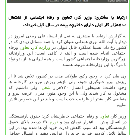
ارتباط با مشتری: وزیر كار، تعاون و رفاه اجتماعی از اشتغال
۷۰۰هزار كار اولی دارای دفترچه بیمه در سال قبل خبرداد.
به گزارش ارتباط با مشتری به نقل از ایسنا، علی ربیعی امروز در
دیدار با آیت الله نوری همدانی عنوان كرد: با همه مسائل زیادی كه در
كشور رخ داد، نسبتا عملكرد قابل قبولی در
وزارت كار
،
تعاون
ورفاه
اجتماعی انجام شده است و البته نا كافی است؛ این وزارتخانه
بزرگترین وزارتخانه اجتماعی كشور است و همه ایرانی ها از بدو تولد
تا مرگ با این وزارتخانه مرتبط هستند.
وی بیان كرد: با وجود ركود طولانی مدت در كشور، تلاش شد تا از
ریزش نیرو جلوگیری شود، ولی بازهم ریزش نیرو در كارخانه ها
وجود داشت؛ همینطور امسال ۷۲۰هزار
شغل
اولی داشتیم كه
مشغول به كار شدند ولی با این وجود هنوز، میزان عرضه نیرو و
متقاضی كار بیشتر از ظرفیت جذب است و باید در این خصوص تلاش
نماییم.
وزیر كار،
تعاون
و رفاه اجتماعی خاطرنشان كرد: حقوق بازنشستگی
در ۵سال پیش ۵۰۰هزار تومان بود و
تورم
۶۷ درصد بالای حقوق
بازنشستگان بود كه سبب كاهش قدرت خرید آن ها شده بود؛ در این
سالها تلاش كردیم قدرت خرید را افزایش دهیم و امسال حداقل