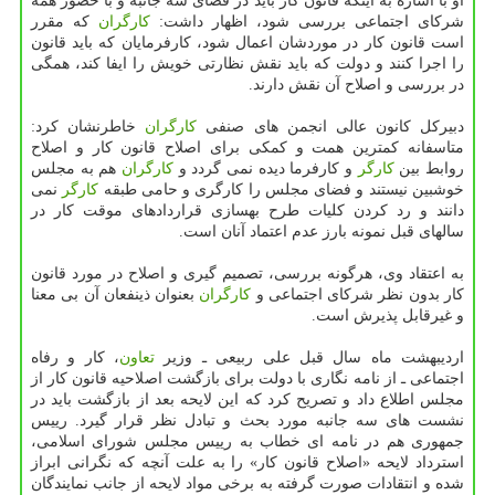
او با اشاره به اینكه قانون كار باید در فضای سه جانبه و با حضور همه
شركای اجتماعی بررسی شود، اظهار داشت:
كارگران
كه مقرر
است قانون كار در موردشان اعمال شود، كارفرمایان كه باید قانون
را اجرا كنند و دولت كه باید نقش نظارتی خویش را ایفا كند، همگی
در بررسی و اصلاح آن نقش دارند.
دبیركل كانون عالی انجمن های صنفی
كارگران
خاطرنشان كرد:
متاسفانه كمترین همت و كمكی برای اصلاح قانون كار و اصلاح
روابط بین
كارگر
و كارفرما دیده نمی گردد و
كارگران
هم به مجلس
خوشبین نیستند و فضای مجلس را كارگری و حامی طبقه
كارگر
نمی
دانند و رد كردن كلیات طرح بهسازی قراردادهای موقت كار در
سالهای قبل نمونه بارز عدم اعتماد آنان است.
به اعتقاد وی، هرگونه بررسی، تصمیم گیری و اصلاح در مورد قانون
كار بدون نظر شركای اجتماعی و
كارگران
بعنوان ذینفعان آن بی معنا
و غیرقابل پذیرش است.
اردیبهشت ماه سال قبل علی ربیعی ـ وزیر
تعاون
، كار و رفاه
اجتماعی ـ از نامه نگاری با دولت برای بازگشت اصلاحیه قانون كار از
مجلس اطلاع داد و تصریح كرد كه این لایحه بعد از بازگشت باید در
نشست های سه جانبه مورد بحث و تبادل نظر قرار گیرد. رییس
جمهوری هم در نامه ای خطاب به رییس مجلس شورای اسلامی،
استرداد لایحه «اصلاح قانون كار» را به علت آنچه كه نگرانی ابراز
شده و انتقادات صورت گرفته به برخی مواد لایحه از جانب نمایندگان