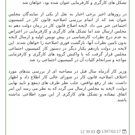
تشكل های كارگری و كارفرمایی عنوان شده بود، خواهان شد.
در روزهای اخیر برخی اخبار به نقل از یكی از نمایندگان مجلس
عنوان شد كه از اتمام بررسی اصلاحیه قانون كار در كمیسیون
اجتماعی خبر می داد. لایحه اصلاح قانون كار در زمان دولت دهم به
مجلس ارسال شد اما تشكل های كارگری و كارفرمایی در اعتراض
به عدم درج نظرات كارشناسی در پیش نویس اولیه و ارسال لایحه
بدون تامین نظرات آنها، بازگشت فوری اصلاحیه را خواهان شدند. این
لایحه در دولت یازدهم یكبار دیگر در دستور كار كمیسیون اجتماعی
مجلس قرار گرفت كه با واكنش گروه های كارگری و كارفرمایی
مواجه و سرانجام كلیات آن در كمیسیون اجتماعی رد شد.
وزیر كار آذرماه سال قبل در مصاحبه ای از بررسی بندهای مورد
اختلاف اصلاحیه قانون كار در شورای عالی كار اطلاع داد و اظهار
داشت: بعد از رفع نواقص، جلب نظر طرف های ذینفع و تایید نهایی
دولت، لایحه به مجلس ارسال می گردد كه به نظر می رسد این امر
اتفاق نیفتاده و تشكل های كارگری از این مورد اطلاعی نداشته
باشند.
1397/02/17
12:39:03