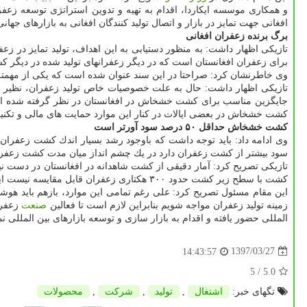
و همكاری موسسه ایكاردا، اقدام به تهیه و تدوین استراتژی توسعه زعفرا
افغانی جهت تمایز در بازار و اتصال تولید كنندگان افغانی به بازارهای جه
برگ برنده زعفران افغانی
تازیكی اظهار داشت: به منظور دستیابی به این اهداف، تولید تمایز در زعفرا
برای زعفران افغانستان است كه در دیگر زعفرانهای تولید شده در دیگر كش
وی خاطرنشان كرد: صراحتا در این سند عنوان شده است كه یكی از مهمترین
تازیكی اظهار داشت: حال به علت خصوصیات خاص تولید زعفران، نظیر ار
جایگزین مناسب برای كشت خشخاش در افغانستان در نظر گرفته شده ا
كشت خشخاش در بعضی ایالات در كنار این موارد حمایت های مالی و تكن
كشت خشخاش حداقل ۵۰ درصد سود آورتر است
سود بیشتر از كشت زعفران دارد در یك چشم انداز میان مدت كشت زعفران 
كشت با سطح زیر كشت حدود ۳۰۰ هكتاری زعفران قابل مقایسه نیست این در شرایطی است كه بیش از سه چهارم تولید خشخاش در افغانستان خارج از كنترل دولت می باشد.
این مقام مسئول تصریح كرد: علی رغم تمامی این موارد، بازهم باید هوشیا
زمینه تولید زعفران مواجه شویم بنابراین لازم است تا فعالین
صنعت
زعفرا
المللی حضور یافته و اقدام به بازار سازی و توسعه بازارهای بین المللی ن
1397/03/27
14:43:57
/ 5
5.0
تگهای خبر:
اشتغال
,
تولید
,
شركت
,
محصولات