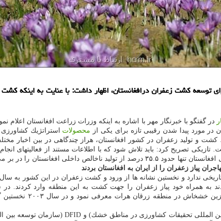
ر
در گفتگو با خبرنگار مهر با اشاره به اینكه وزرات زراعت افغانستان اعلام ن
در مورد پیدا شدن رقیبی تازه برای یكی از
محصولات
استراتژیك كشاورزی ك
كشت و تولید زعفران در كشور افغانستان، هراز چندگاهی در بین اخبار مختل
تازیكی تصریح كرد: باید تلاش شود كه با اطلاعات مستند از فعالیتهای انجام
جران پیاز زعفران را از ایران به افغانستان بردند
(DACAAR) خوانده می شود،
تازیكی افزود: در سال ۲۰۰۴ موسسات داكار، ایكاردا 