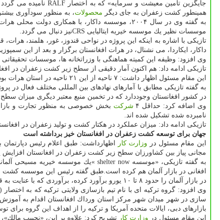
جایگزین تامین معیشت 
همینطور كشت زعفران به جای دیگر
محصولات
، به منظور سودآوری بیشتر
به گفته وی در سال ۲۰۰۴، موسسه داكار، با همكاری
موسسات نظیر یك موسسه خیریه ایتالیایی CRSنیز دنبال می گردد.
داكار، ایكاردا، می نشنال، در هرات افغانستان برگزار و بعد از این سمپوزیم، كمیته ملی هماهنگی و پشتیبانی از زعفران (
وی افزود: وظیفه این كمیته هماهنگی با وزراتخانه ها، موسسات تحقیقاتی 
تازیكی ادامه داد: هم اكنون آمار دقیقی از سطح زیر كشت زعفران در افغانستان موجود نیست اما تخمین زده 
این مقام مسئول اظهار داشت: ۷ ناحیه از این ۲۱ ناحیه در استان هرات بوده، و استان بقدیس، غور (منطقه شهرك) منطقه میوند (قندهار) از دیگر نواحی مشهور در كشت زعفران در افغانستان هستند.
در كشور افغانستان وجوددارد كه در تخمین منبع معتبر دیگری میزان سطح زیر كشت حدود ۳۰۰ هك
وی اضافه كرد: حداقل ۴
شركت
بخش خصوصی به منظور تجارت و بازاریاب
نامبرده شده تشكیل شده اند.
تازیكی ادامه داد: میزان عملكرد در هكتار كشت و تولید زعفران در افغانستان حدود ۳.۲ كیلوگرم در هكتار برآورد گردیده كه حدودا نسبت به عملكرد در هكتار زعفران در 
جهان برای توسعه كشت زعفران در افغانستان خیز برداشته است
این مقام مسئول در
وزارت كار
اظهارداشت: طبق اعلام رئیس دپارتمان با
مجانی پیاز بین كشاورزان سطح زیر كشت زعفران در افغانستان افزایش یا
افغانی در بازار آلمان هم كرده است.طبق گفته رئیس این موسسه كشت ز
در بازار آلمان را حدود ۸ تا ۱۰ یورو برآورد كرده، برآوردی كه با عنایت به قیمتهای جهانی، زیادی اغراق آمیز به نظر می رسد.
سازی در شهر میدان شهر مركز استان ورداك افغانستان اقدام به آمو
بازارهای دبی، ایالات متحده آمریكا و تركیه را از اهداف این گروه برای تو
این مقام مسئول در
وزارت كار