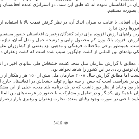
ن در افغانستان نموده اند كه طبق این سند، دو استراتژی عمده افغانستان و ا
انی بصورت مستقیم.
ن افغانی با عنایت به میزان اندك آن، در نظر گرفتن قیمت بالا با استفاده از 
ورها وجود ندارد.
 راههای ارزش افزوده برای تولید كنندگان زعفران افغانستان حضور مستقیم د
زش افزوده بالا، وزن كم محصول نهایی و درنتیجه حمل و نقل آسان، نیازمند
ست، همینطور برخی ملاحظات فرهنگی و مذهبی نزد بعضی از كشاوزران نظی
یكی نهادهای بین المللی از كشت جایگزین سبب شده است كه كشت زعفران در 
توفیق زیادی در این كشور را شاهد نخواهد بود.
تازیكی تصریح كرد: آمار دقیقی از كشت
ر بود و نباید از نظر دور داشت كه در یك برنامه بلند مدت، خیلی از این مشك
ن با همكاری یكدیگر و در تعامل و مشاركت، با حضور در عرصه های بین الم
مایند تا حتی در صورت وجود رقبای متعدد، تجارت زعفران و رهبری بازار زعفران 
5416