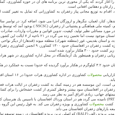
و سرمایه» كه به اختصار RALF نامیده می گردد را آغاز كردند كه یكی از محوری ترین برنامه ها
 زارعان و دهقانین افغانی است.
 دولت محلی هرات، اقدام به توزیع مجانی پیاز زعفران به كشاورزانی كه تمایل به تغ
NSCSC ) بوجود آمد كه توسط وزارت زراعت و آبیاری افغانستان حمایت می گردد.
در مورد مسائلی نظیر تولید، كیفیت، تدوین قوانین و مقررات واردات، صادرات و
می گردد در ۲۱ ناحیه از ۷ ایالت این كشور، زعفران در حال كشت است.
تار برآورد شده است.
ی زعفران و همینطور یك آزمایشگاه در محل اداره كشاورزی در شهر هرات ت
ایران كمی كمتر است.
زاریابی
محصولات
كشاورزی در ادا
بد.
عفران در افغانستان سود بیشتر وخطر كمتری از كشت خشخاش را برای كشاورز
زش كشت
محصولات
كشاورزی و بویژه زعفران می كند. به قول رئیس این گروه با 
سعه بازارهای زعفران افغانستان می داند.
تشریح كرد: علاوه بر این، «نجبیب مالك»، مدیر پروژه رالف (RALF) كه اصلی تری