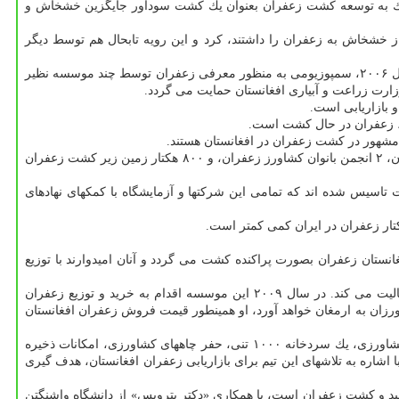
ی آن در حوزه كشاورزی، كمك به توسعه كشت زعفران بعنوان یك كشت سودآور جایگزین خشخاش و
ییر كشت از خشخاش به زعفران را داشتند، كرد و این رویه تابحال هم توسط دیگر
تازیكی با اشاره به اینكه این پروژه در نواحی قندوز، غور، هلمند، هرات، قندهار، كنار، لغمان، ننگرهار و اروزگان اجرا می شود، اضافه كرد: در نوامبر سال ۲۰۰۶، سمپوزیومی به منظور معرفی زعفران توسط چند موسسه نظیر
 بازاریابی است.
به گفته تازیكی مطابق با آمارهای نهادهای بین المللی مختلف فعال در پروژه كشت زعفران در افغانستان حدود ۱۳۰۰ كشاورز، ۹ انجمن كشاورزی زعفران، ۲ انجمن بانوان كشاورز زعفران، و ۸۰۰ هكتار زمین زیر كشت زعفران
اسیس شده اند كه تمامی این شركتها و آزمایشگاه با كمكهای نهادهای
ره كشاورزی هرات حدودا در ۱۶ استان افغانستان زعفران بصورت پراكنده كشت می گردد و آنان امیدوارند با توزیع
به گفته تازیكی، «موسسه shelter now »یك موسسه خیریه مسیحی آلمانی است، این موسسه هم در زمینه كمك به كشت زعفران در ایالت هرات فعالیت می كند. در سال ۲۰۰۹ این موسسه اقدام به خرید و توزیع زعفران
ان به ارمغان خواهد آورد، او همینطور قیمت فروش زعفران افغانستان
وی افزود: گروه تركیه ای با نام تیم بازسازی ولایتی تركیه كه به اختصار (PRT) نامیده می گردد هم در استان ورداك افغانستان با تاسیس یك هنرستان كشاورزی، یك سردخانه ۱۰۰۰ تنی، حفر چاههای كشاورزی، امكانات ذخیره
اشاره به تلاشهای این تیم برای بازاریابی زعفران افغانستان، هدف گیری
ن پروژه افغانستان در زمینه توسعه تولید و كشت زعفران است، با همكاری «دكتر پترویس» از دانشگاه واشنگتن