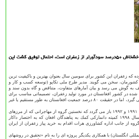
ارتباط با مشتری: یك مقام مسئول در وزارت كاربا اشاره به خیزجهان برای توسعه كشت زعفران درافغانستان، اظهار داشت: با عنایت به اینكه كشت خشخاش ۵۰درصد سودآورتر از زعفران است، احتمال توفیق كشت این
موده كه زعفران این كشور برای سومین سال بعنوان بهترین و باكیفیت ترین
شورمان، سخن می گویند. مدیر طرح ملی تكاپو (توسعه كسب و كار و
ف به گوش می رسد و بیان آمارهای متفاوت، متناقض و گاه بدون سند و
 شده در كشور افغانستان در مورد تولید زعفران، تصمیماتی مناسب برای
مقابله با رقیب نورسیده اتخاذ گردد. وی ادامه داد: امروزه بخش كشاورزی افغانستان تنها حدود ۳۵.۵ درصد از تولید ناخالص داخلی افغانستان را در بر می گیرد، اما در حقیقت ۸۰ درصد جمعیت افغانستان به طور مستقیم یا غیر
، زعفران در افغانستان پیشنه ای تاریخی ندارد و نخستین نشانه ها از ورود و كشت زعفران در این كشور به سال ۱۹۹۱ و ۱۹۹۲ باز می گردد كه نخستین گروه از مهاجرانی كه از مرزهای
شرقی ایران به مناطق غربی افغانستان و منطقه غوریان وارد شده بودند به همراه خود پیاز زعفران را جهت كشت به این منطقه وارد كردند. در سال ۱۹۹۸ كمیته دانماركی كمك به پناهندگان افغان كه به اختصار داكار
 زعفران را بعنوان یك محصول كشت جایگزین خشخاش در منطقه زرقان هرات معرفی نمود و در سال ۲۰۰۳ نخستین گروه از جانب اداره كشاورزی هرات اقدام به خرید پیاز زعفران از ایران
(ICARDA) (مركز بین المللی تحقیقات كشاورزی در مناطق خشك) و DFID (سازمان توسعه بین المللی انگلستان) با همكاری یكدیگر پروژه ای را به نام «تحقیق در روشهای