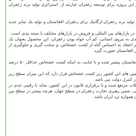
ین پروژه برای توسعه زعفران عبارتند از: استراتژی تولید برند زعفران
تولید برند زعفران ارگانیك برای زعفران افغانستان و تولید یك تمایز جدید
ر بازارهای بین المللی و فروش در بازارهای مختلف با بسته بندی است.
ی به نیروی انسانی، كم آب خواه بودن زعفران، این محصول بعنوان یك
ر اعتقاد به احساس گناه از كشت خشخاش، و سخت گیری و جلوگیری از
افغانستان صورت گیرد.
وی ادامه داد: باید توجه داشت كه باوجود رشد بسیار اندك كشت زعفران، مطابق با گزارش سازمان ملل متحد كشت خشخاش طی سالهای اخیر در افغانستان بیشتر شده و با عنایت به اینكه كشت خشخاش حداقل ۵۰ درصد
 شاهدانه در افغانستان در دست نیست اما مطابق گزارش سال ۲۰۰۸ سازمان ملل بیش از ۱۵۰ هزار هكتار از زمین های این كشور زیر كشت خشخاش قرار دارد كه این میزان سطح زیر
لات مرتفع شده و با برقراری قانون در این كشور، شاید با رقیبی جدی در
للی، ضمن رهبری تجارت زعفران در سطح جهان، هرچه بیشتر در سطح بین
همواره نزد ایران باشد.