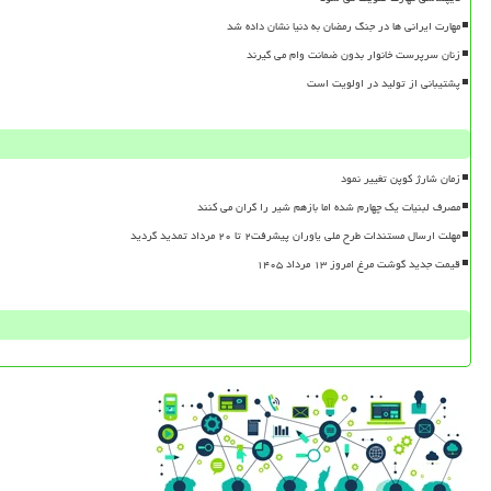
مهارت ایرانی ها در جنگ رمضان به دنیا نشان داده شد
زنان سرپرست خانوار بدون ضمانت وام می گیرند
پشتیبانی از تولید در اولویت است
زمان شارژ کوپن تغییر نمود
مصرف لبنیات یک چهارم شده اما بازهم شیر را گران می کنند
مهلت ارسال مستندات طرح ملی یاوران پیشرفت۲ تا ۲۰ مرداد تمدید گردید
قیمت جدید گوشت مرغ امروز ۱۳ مرداد ۱۴۰۵