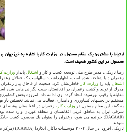
محصول در این كشور ضعیف است.
رضا تازیكی، مدیر طرح ملی توسعه كسب و كار و
اشتغال
پایدار
وزارت كا
زعفران دنیا شناخته شده است، اظهارداشت: سالهاست كه فعالان زعفران 
اشتغال
پایدار)
وزارت كار
خاطرنشان كرد: صحبت از قاچاق پیاز زعفران، 
مدرك از تولید و كشت زعفران در افغانستان سبب نگرانی هایی شده است. 
مستقیم در بخشهای كشاورزی و دامداری فعالیت می نمایند.
نخستین بار مها
به گفته این مقام مسئول در
وزارت كار
نمودند.