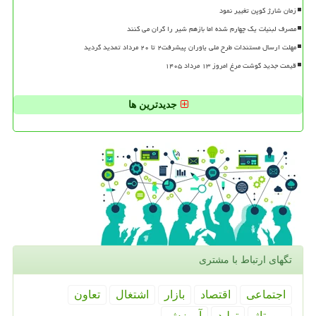
زمان شارژ کوپن تغییر نمود
مصرف لبنیات یک چهارم شده اما بازهم شیر را گران می کنند
مهلت ارسال مستندات طرح ملی یاوران پیشرفت۲ تا ۲۰ مرداد تمدید گردید
قیمت جدید گوشت مرغ امروز ۱۳ مرداد ۱۴۰۵
جدیدترین ها
تگهای ارتباط با مشتری
اجتماعی
اقتصاد
بازار
اشتغال
تعاون
رپورتاژ
تولید
آموزش