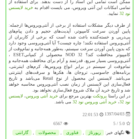
ممکن است تمامی این اسناد را از دست بدهند
.
برای استفاده از
تمامی امکانات این آنتی ویروس، می بایست اقدام به
خرید لایسنس
نود 32
نمایید.
از طرف دیگر مشکلات استفاده از برخی از آنتی‌ویروس‌ها ازجمله:
پایین آوردن سرعت کامپیوتر، آپدیت‌های حجیم و دادن پیام‌های
پی‌درپی و خسته‌کننده باعث شده است که برخی از کاربران از
آنتی‌ویروس استفاده نکنند! چاره چیست؟ آیا آنتی‌ویروسی وجود دارد
که بدون پایین آوردن سرعت سیستم، به‌طور همه‌جانبه و تمام‌وقت از
کامپیوتر محافظت کند؟
NOD 32
محصولی از کمپانی
ESET
،
آنتی‌ویروسی بسیار سریع، قدرتمند و آرام برای محافظت همه‌جانبه و
تمام‌وقت از سیستم در برابر انواع ویروس‌ها، کرم‌های اینترنتی،
برنامه‌های جاسوسی، تروجان ها، هکرها و سرقت‌های اینترنتی
می‌باشد. لایسنس این محصول از نوع
Retail
می‌باشد و تاریخ
فعال‌سازی این لایسنس از زمان نصب آنتی‌ویروس محاسبه خواهد
شد و تاریخ خرید آن ملاک شروع فعال‌سازی نخواهد بود
.
در این راستا
پروتکت
بهترین مرجع برای
خرید آنتی ویروس
،
لایسنس
نود 32
،
خرید آنتی ویروس نود 32
می باشد.
1397/04/03
22:01:53
6567
/ 5
5.0
تگهای خبر:
رپورتاژ
,
فناوری
,
محصولات
,
گارانتی