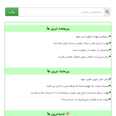
بیاب
پربیننده ترین ها
دیپلماسی مهارت تقویت می شود
مهارت ایرانی ها در جنگ رمضان به دنیا نشان داده شد
پشتیبانی از تولید در اولویت است
زنان سرپرست خانوار بدون ضمانت وام می گیرند
پربحث ترین ها
زمان شارژ کوپن تغییر نمود
مصرف لبنیات یک چهارم شده اما بازهم شیر را گران می کنند
مهلت ارسال مستندات طرح ملی یاوران پیشرفت۲ تا ۲۰ مرداد تمدید گردید
قیمت جدید گوشت مرغ امروز ۱۳ مرداد ۱۴۰۵
جدیدترین ها