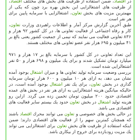
در
اقتصاد
، ضمن استفاده از ظرفیت های بخش های مختلف
اقتصاد
،
از ظرفیت های اشتغالزایی این بخش بهره برد چون كه یكی از
مهمترین مزیت های بخش
تعاون
، اشتغالزایی با سرمایه پایین برای
هر نفر است.
طبق آخرین گزارش مركز آمار و اطلاعات راهبردی وزارت
تعاون
،
كار و رفاه اجتماعی از فعالیت تعاونی ها، در كل كشور ۹۲ هزار و
۸۳۶ تعاونی فعالیت می نمایند كه نیمی از جمعیت كشور یعنی بالغ بر
۴۱ میلیون و ۶۹۵ هزار نفر عضو تعاونی های مختلف هستند.
این تعداد تعاونی در كل كشور با سرمایه بالغ بر ۱۷ هزار و ۹۷۱
میلیارد تومان تشكیل شدند و برای یك میلیون و ۶۹۸ هزار و ۵۰ نفر
اشتغالزایی شده است.
بررسی وضعیت سرمایه تولید تعاونی ها و میزان
اشتغال
بوجود آمده
نشان می دهد، به ازای هر ۱۰ میلیون و ۶۰۰ هزار تومان سرمایه
گذاری در بخش
تعاون
، برای یك نفر
اشتغال
بوجود آمده است، در
حالیكه میانگین هزینه اشتغالزایی به ازای هر نفر در بخش های عمده
اقتصادی حدود ۲۰۰ میلیون تومان تخمین زده می گردد. ازاین رو
هزینه تولید
اشتغال
در بخش
تعاون
حدود یك بیستم سایر فعالیت های
اقتصادی می باشد.
در حالی بخش های خصوصی و
تعاون
می توانند محرك
اقتصاد
باشند
كه همچنان كمترین سهم را از فعالیت های اقتصادی دارند؛ ضمن
اینكه استفاده از ظرفیت های بخش
تعاون
برای اشتغالزایی می تواند
یك مزیت زودبازده برای خروج از بیكاری باشد.