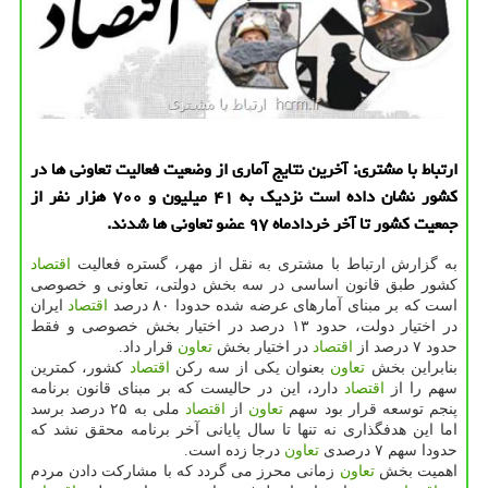
ارتباط با مشتری: آخرین نتایج آماری از وضعیت فعالیت تعاونی ها در
كشور نشان داده است نزدیك به ۴۱ میلیون و ۷۰۰ هزار نفر از
جمعیت كشور تا آخر خردادماه ۹۷ عضو تعاونی ها شدند.
به گزارش ارتباط با مشتری به نقل از مهر، گستره فعالیت
اقتصاد
كشور طبق قانون اساسی در سه بخش دولتی، تعاونی و خصوصی
است كه بر مبنای آمارهای عرضه شده حدودا ۸۰ درصد
اقتصاد
ایران
در اختیار دولت، حدود ۱۳ درصد در اختیار بخش خصوصی و فقط
حدود ۷ درصد از
اقتصاد
در اختیار بخش
تعاون
قرار داد.
بنابراین بخش
تعاون
بعنوان یكی از سه ركن
اقتصاد
كشور، كمترین
سهم را از
اقتصاد
دارد، این در حالیست كه بر مبنای قانون برنامه
پنجم توسعه قرار بود سهم
تعاون
از
اقتصاد
ملی به ۲۵ درصد برسد
اما این هدفگذاری نه تنها تا سال پایانی آخر برنامه محقق نشد كه
حدودا سهم ۷ درصدی
تعاون
درجا زده است.
اهمیت بخش
تعاون
زمانی محرز می گردد كه با مشاركت دادن مردم