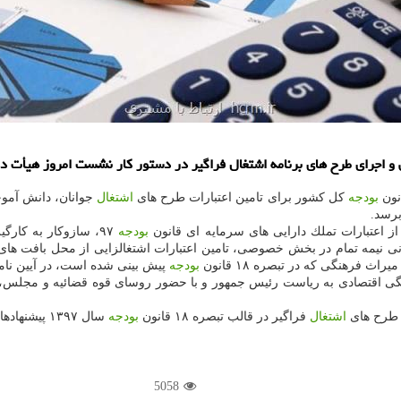
و اجرای طرح های برنامه اشتغال فراگیر در دستور كار نشست امروز هیأت دو
بودجه
كل كشور برای تامین اعتبارات طرح های
اشتغال
جوانان، دانش آموخ
برسد.
بودجه
۹۷، سازوكار به كارگ
نی نیمه تمام در بخش خصوصی، تامین اعتبارات اشتغالزایی از محل بافت ها
فرهنگی كه در تبصره ۱۸ قانون
بودجه
پیش بینی شده است، در آیین نام
ی اقتصادی به ریاست رئیس جمهور و با حضور روسای قوه قضائیه و مجلس، 
 طرح های
اشتغال
فراگیر در قالب تبصره ۱۸ قانون
بودجه
سال ۱۳۹۷ پیشنهادهایی برای تأمین بخشی از منابع مالی لازم بررسی و تصویب گردید.
5058