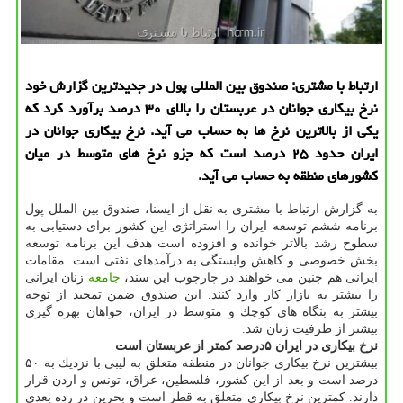
ارتباط با مشتری: صندوق بین المللی پول در جدیدترین گزارش خود
نرخ بیكاری جوانان در عربستان را بالای ۳۰ درصد برآورد كرد كه
یكی از بالاترین نرخ ها به حساب می آید. نرخ بیكاری جوانان در
ایران حدود ۲۵ درصد است كه جزو نرخ های متوسط در میان
كشورهای منطقه به حساب می آید.
به گزارش ارتباط با مشتری به نقل از ایسنا، صندوق بین الملل پول
برنامه ششم توسعه ایران را استراتژی این كشور برای دستیابی به
سطوح رشد بالاتر خوانده و افزوده است هدف این برنامه توسعه
بخش خصوصی و كاهش وابستگی به درآمدهای نفتی است. مقامات
ایرانی هم چنین می خواهند در چارچوب این سند،
جامعه
زنان ایرانی
را بیشتر به بازار كار وارد كنند. این صندوق ضمن تمجید از توجه
بیشتر به بنگاه های كوچك و متوسط در ایران، خواهان بهره گیری
بیشتر از ظرفیت زنان شد.
نرخ بیكاری در ایران ۵درصد كمتر از عربستان است
بیشترین نرخ بیكاری جوانان در منطقه متعلق به لیبی با نزدیك به ۵۰
درصد است و بعد از این كشور، فلسطین، عراق، تونس و اردن قرار
دارند. كمترین نرخ بیكاری متعلق به قطر است و بحرین در رده بعدی