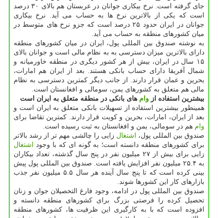
جای گرفته است. نرخ بیكاری جوانان در عربستان هم بالای ۳۰ درصد
است كه یكی از بالاترین نرخ ها به حساب می آید. نرخ بیكاری
جوانان در ایران حدود ۲۵ درصد است كه جزو نرخ های متوسط در
میان كشورهای منطقه به حساب می آید.
به نوشته صندوق بین المللی پول، ایران در میان كشورهای منطقه
دارای بالاترین میزان دسترسی به به نظام مالی است و جوانان بالای
۱۵ سال در ایران، بیش از هر كشور دیگری در منطقه خاورمیانه و
شمال آفریقا دارای حساب بانكی هستند. بعد از ایران هم امارات،
بحرین و عمان قرار دارند. از جانب دیگر كمترین دسترسی به نظام
مالی هم متعلق به كشورهای یمن، سومالی و افغانستان است.
بیشترین استفاده از
وام
های بانكی در منطقه متعلق به ایران است
همینطور بیشترین استفاده از تسهیلات بانكی متعلق به ایران است و
بعد از ایران، امارات، بحرین و كویت قرار دارند. كمترین تقاضا برای
وام
هم در سومالی، یمن و افغانستان به ثبت رسیده است.
صندوق بین المللی پول،
اشتغال
زایی را چالشی مهم تر از رشد بالاتر
برای كشورهای منطقه دانسته است؛ به گونه ای كه با وجود
اشتغال
زایی برای بیش از ۲۷ میلیون نفر در پنج سال گذشته، تعداد بیكاران
به ۲۵.۴ میلیون نفر افزایش یافته است. صندوق بین المللی پول پیش
بینی كرده است كه تا پنج سال آینده هر سال ۵.۵ میلیون نفر جذب
بازارهای كار این كشورها شوند.
صندوق بین المللی پول در ادامه، وجود فارغ التحصیلان جوان و زنان
تحصیل كرده را فرصتی بزرگ برای كشورهای منطقه دانسته و
افزوده است كه با به كارگیری این ظرفیت ها، كشورهای منطقه