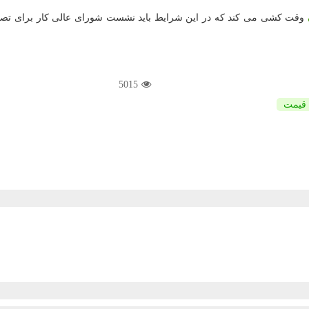
وقت كشی می كند كه در این شرایط باید نشست شورای عالی كار برای تصویب یا حتی رد افزایش مزد
5015
قیمت