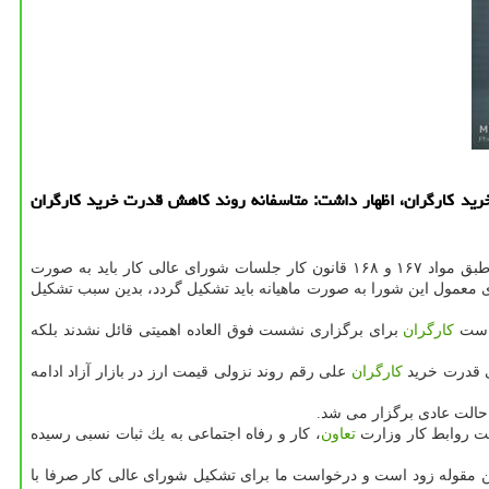
 خرید كارگران، اظهار داشت: متاسفانه روند كاهش قدرت خرید كارگران
در سال ۹۷ اظهار داشت: طبق مواد ۱۶۷ و ۱۶۸ قانون كار جلسات شورای عالی كار باید به صورت
 معمول این شورا به صورت ماهیانه باید تشكیل گردد، بدین سبب تشكیل
واست
كارگران
برای برگزاری نشست فوق العاده اهمیتی قائل نشدند بلكه
كارگران
علی رقم روند نزولی قیمت ارز در بازار آزاد ادامه
ونت روابط كار وزارت
تعاون
، كار و رفاه اجتماعی به یك ثبات نسبی رسیده
ات برای مزد ۹۸ وجود دارد در صورتی كه هم اكنون ورود به این مقوله زود است و درخواست ما برای تشكیل شورای عالی كار صرفا با