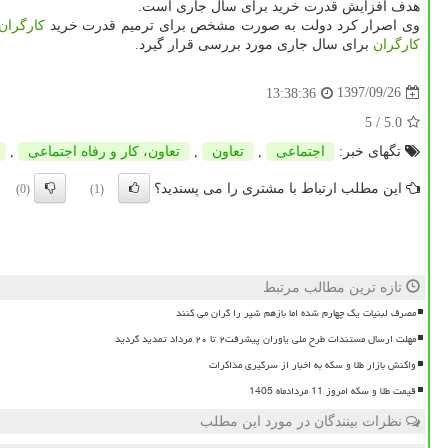
هدف افزایش قدرت خرید برای سال جاری است.
وی اصرار كرد دولت به صورت مشخص برای ترمیم قدرت خرید
كارگران
كارگران
برای سال جاری مورد بررسی قرار گیرد.
1397/09/26
13:38:36
/ 5
5.0
تگهای خبر:
اجتماعی
,
تعاون
,
تعاون، كار و رفاه اجتماعی
,
این مطلب ارتباط با مشتری را می پسندید؟
(0)
(1)
تازه ترین مطالب مرتبط
مصرف لبنیات یک چهارم شده اما بازهم شیر را گران می کنند
مهلت ارسال مستندات طرح ملی یاوران پیشرفت۲ تا ۲۰ مرداد تمدید گردید
واکنش بازار طلا و سکه به اخبار از سرگیری مذاکرات
قیمت طلا و سکه امروز 11 مردادماه 1405
نظرات بینندگان در مورد این مطلب