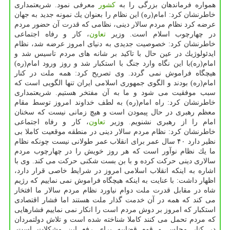
همواره فرماندهان بزرگی را به
كشور
معرفی نمود. شریعتمداری
خاطرنشان كرد: امام(ره) این نظام را بعنوان یك نمونه جدید به جهان
عرضه كرد نظام مردم سالار دینی، نظامی كه قدرت آن حضور مردم
در چهارچوب اسلام است. وزیر
تعاون
، كار و رفاه اجتماعی
خاطرنشان كرد: خصوصیت جدیدی به دنیای امروز عرضه شد، نظام
ایدئولوژیك در عین حال با تاكید بر شانه های مردم تاسیس شد و
امام(ره)با این نگاه وارد جنگ با استكبار شد و روز ورود امام(ره)
هیچگاه فراموش نمی گردد. وی تصریح كرد: همه ملت در كنار
امام(ره) بودند و الگوی جمهوری اسلامی ایران تنها الگویی است كه
سبب موفقیت می شود و ما به آن مفتخر هستیم. شریعتمداری
خاطرنشان كرد: راه امام(ره) به لطف خداوند امروز توسط مقام
معظم رهبری در حال پیمودن است و هیچ زمانی نیست كه سخنان
امام را از رهبری نشنویم. وزیر
تعاون
، كار و رفاه اجتماعی
خاطرنشان كرد: نظام مردم سالار دینی در منطقه موقعیت كاملا بی
نظیر دارد ۴۰ سال عمر برای انقلاب عمر طولانی نیست چونكه نظام
ما یك نظام نوآور است كه هر روز خویش را در چهارچوب مردم
سالاری دینی حركت كرده و با بن بست شكنی حركت می كند. وی با
اشاره به اینكه انقلاب اسلامی امروز در شرایط خاصی قرار دارد،
اظهار داشت: با عنایت به اینكه هیچگاه فراموش نمی نماییم كه رژیم
شاه در مقابل قدرت ملت دوام نیاورد نظام مردم سالار ما افتخار
می كند كه همه در آن خدمت گذار ملت هستند اما فشار اقتصادی
استكبار كه امروز بر دوش مردم است را انكار نمی نماییم فشارهایی
كه مردم تحمل می كنند كاملا شناخته شده است و تلاش دولتمردان
در كنار مجلس و قوه قضاییه برای رفع این مشكلات است.