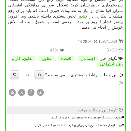
شریعتمداری خاطرنشان كرد: تشكیل شورای هماهنگی اقتصادی
سران قوا نشان از نیاز به تصمیمات فوری است كه باید برای رفع
مشكلات بیكاری در
كشور
تلاش بیشتری داشته باشیم. وی افزود:
بیشتر فشار امروز بر عهده مردمی است با حقوق ثابت اما تلاش
خویش را انجام می دهیم.
1397/11/14
14:28:30
4734
/ 5
5.0
تگهای خبر:
اجتماعی
,
اقتصاد
,
تعاون
,
تعاون، كار و
رفاه اجتماعی
این مطلب ارتباط با مشتری را می پسندید؟
(1)
(0)
X
تازه ترین مطالب مرتبط
مصرف لبنیات یک چهارم شده اما بازهم شیر را گران می کنند
مهلت ارسال مستندات طرح ملی یاوران پیشرفت۲ تا ۲۰ مرداد تمدید گردید