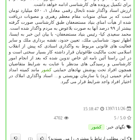
برای تكمیل پرونده های كارشناسی ادامه خواهد داشت.
ارزش اسناد واگذار شده تابحال رقمی معادل ۱، ۵۶۰ میلیارد تومان
است كه بر مبنای منویات مقام معظم رهبری و مصوبات دریافت
شده از هیأت امنای بنیاد مستضعفان طبق كارشناسی صورت گرفته
بیشتر از ۹۹ درصد آنها به صورت بلاعوض به مردم واگذار شده است.
محمد سعیدی كیا- رئیس بنیاد مستضعفان- با بیان این خبر به ایسنا،
اظهار نمود: شناسایی ملك، تعیین حدود، نقشه برداری ملك و سایر
فعالیت های قانونی مربوط به واگذاری اسنادی كه پیش از انقلاب
اسلامی تحت مالكیت طاغوتیان قرار داشته كار بسیار سختی است و
در این راستا آئین نامه ای خاص تدوین شده كه بعد از انجام امور
كارشناسی و رسیدگی های مدنظر با عنایت به شرایط متقاضیان
همچون افراد تحت پوشش نهادهای حمایتی
كشور
مانند كمیته امداد
امام خمینی (ره) یا سازمان بهزیستی و… اسناد واگذاری املاك در
اختیار افراد واجد شرایط قرار می گیرد.
1397/11/26
15:18:47
4702
/ 5
5.0
تگهای خبر:
كشور
این مطلب ارتباط با مشتری را می پسندید؟
(1)