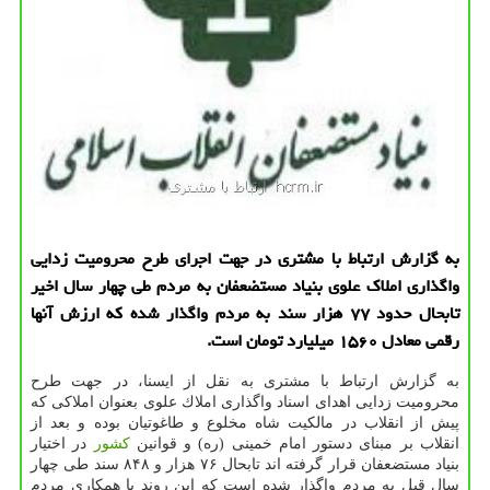
به گزارش ارتباط با مشتری در جهت اجرای طرح محرومیت زدایی
واگذاری املاك علوی بنیاد مستضعفان به مردم طی چهار سال اخیر
تابحال حدود ۷۷ هزار سند به مردم واگذار شده كه ارزش آنها
رقمی معادل ۱۵۶۰ میلیارد تومان است.
به گزارش ارتباط با مشتری به نقل از ایسنا، در جهت طرح
محرومیت زدایی اهدای اسناد واگذاری املاك علوی بعنوان املاكی كه
پیش از انقلاب در مالكیت شاه مخلوع و طاغوتیان بوده و بعد از
انقلاب بر مبنای دستور امام خمینی (ره) و قوانین
كشور
در اختیار
بنیاد مستضعفان قرار گرفته اند تابحال ۷۶ هزار و ۸۴۸ سند طی چهار
سال قبل به مردم واگذار شده است كه این روند با همكاری مردم