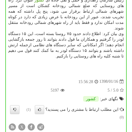
رئیس سازمان راهداری و حمل و نقل جاده ای
كشور
عنوان كرد: راه
های روستایی كه ضلع شمالی رودخانه كشكان است از مسیر
شهرهای شمالی ارتباط برقرار می شود، پنج پل داشته كه همه
تخریب شدند، عبور از این رودخانه با عرض زیادی كه دارد در كوتاه
مدت امكان ندارد و فقط باید از راه شهرهای شمالی رودخانه منتقل
شوند.
وی بیان كرد: اطلاع دادند حدود ۷۵ روستا بسته است، این ۱۵ دستگاه
لودر را گرفتیم و همكاران ما قول دادند بتوانند تا روز جمعه بازگشایی
انجام دهند؛ اگر امكاناتی كه سایر دستگاه های نظامی ازجمله ارتش
داشته باشند و بتوانند ۱۵ دستگاه لودر به ما كمك كنند قول می دهیم
تا شنبه كلیه راه های روستایی را بازكنیم.
1398/01/16
15:56:28
5197
/ 5
5.0
تگهای خبر:
كشور
این مطلب ارتباط با مشتری را می پسندید؟
(1)
(0)
X