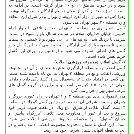
شود و در جنوب مناطق ۱۹ و ۱۶ قرار گرفته است. در ادامه به
سمت شرق، بعد از گذر از محل تقاطع آزادگان با بزرگراه بهشت
زهرا (س) و عبور از بازار آهن فروشان تهران و در شرق این منطقه
وارد منطقه ۲۰ شهر تهران می شود.
گسل شمال ری در منطقه ۲۰ تهران، بعد از تلاقی با بلوار امام
خمینی، خیابان فداییان اسلام در سمت شمال بلوار بسیج در سمت
شرقی با نزدیك شدن به تپه های بی بی شهربانو با خمشی به سمت
شمال تا محدوده پارك آبی آزادگان ادامه پیدا می كند. این گسل جزو
گسل های اصلی شمرده می شود و از همین رو، برای این گسل
حریم تعیین شده است.
۷- گسل انقلاب (مجموعه ورزشی انقلاب)
گسل انقلاب به واسطه قرارگیری بخش عمده ای از آن در مجموعه
ورزشی انقلاب واقع در منطقه ۳ تهران به این نام نامیده شده است.
این گسل در امتداد جنوب غرب-شمال شرق گستردگی دارد و دارای
طولی در حدود ۱.۵ كیلومتر است و بنابراین در گروه گسل های
فرعی شهر تهران قرار می گیرد.
مرز ناهمواری های بین منطقه ۳ و ۲ تهران در راه عبوری بزرگراه
چمران و سمت شرقی آن، نقطه شروع این گسل كوچك در منطقه
۳ است. گسل انقلاب از شرق "باغ ونك" در نقطه جنوب غربی خود
شروع و بعد از عبور از مجاورت محل تلاقی "بزرگراه نیایش" و
خیابان "سئول" وارد محوطه مجموعه ورزشی انقلاب می شود.
امتداد این گسل تا شمال محدوده مجموعه انقلاب ادامه یافته و در
آنجا به نقطه انتهایی شمال شرقی خود می رسد.