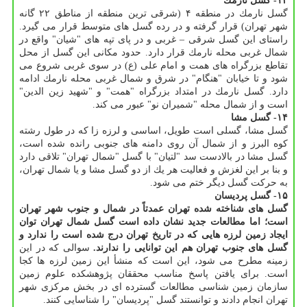
۱۳- گسل نارمك
گسل نارمك در منطقه ۴ (شرقی ترین منطقه از مناطق ۲۲ گانه
شهر تهران) قرار گرفته و در رده گسل های متوسط قرار می گیرد.
راستای این گسل شرقی – غربی و در پای تپه های "شیان" واقع در
شمال غربی محله نارمك قرار دارد. حدود مكانی این گسل از محل
تقاطع بزرگراه های همت و امام علی (ع) در سوی غربی شروع می
شود و تا خیابان "هنگام" در شرق و شمال غربی محله نارمك ادامه
دارد. گسل نارمك در امتداد بزرگراه "همت" و "شهید زین الدین"
است و از شمال محله "شمیران نو" عبور می كند.
۱۴- گسل مشا
گسل مشا، گسلی است طویل، اساسی و لرزه زا كه در طول رشته
كوه البرز و از شمال آن روی دامنه های جنوبی رانده شده است،
گسل مشا در بالادست سد "لتیان" با گسل "شمال تهران" تلاقی دارد
و بنا بر این لغزش و فعالیت هر یك از دو گسل مشا و یا شمال تهران،
به حركت گسل دیگر ختم می شود.
۱۵- گسل پردیسان
گسل های شناخته شده تهران عمدتاً در شمال و جنوب شهر تهران
است؛ اما مطالعات جدید نشان داده است گسل شمال تهران توان
ایجاد زمین لرزه هایی كه در تاریخ تهران درج شده است را ندارد و
گسل های جنوب تهران هم این توانایی را ندارند.
سوالی كه در این
زمینه مطرح می شود، این است كه منشأ این زمین لرزه ها كجا
است. برای یافتن پاسخ مناسب محققان پژوهشكده علوم زمین
سازمان زمین شناسی مطالعات گسترده ای در بخش مركزی شهر
تهران انجام دادند و توانستند گسل "پردیسان" را شناسایی كنند.