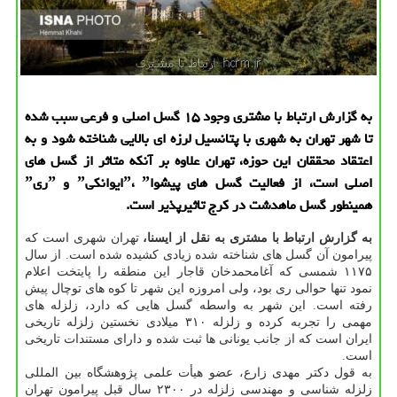
به گزارش ارتباط با مشتری وجود ۱۵ گسل اصلی و فرعی سبب شده
تا شهر تهران به شهری با پتانسیل لرزه ای بالایی شناخته شود و به
اعتقاد محققان این حوزه، تهران علاوه بر آنكه متاثر از گسل های
اصلی است، از فعالیت گسل های پیشواˮ، ˮایوانكیˮ و ˮریˮ
همینطور گسل ماهدشت در كرج تاثیرپذیر است.
به گزارش ارتباط با مشتری به نقل از ایسنا،
تهران شهری است كه
پیرامون آن گسل های شناخته شده زیادی كشیده شده است. از سال
۱۱۷۵ شمسی كه آغامحمدخان قاجار این منطقه را پایتخت اعلام
نمود تنها حوالی ری بود، ولی امروزه این شهر تا كوه های توچال پیش
رفته است. این شهر به واسطه گسل هایی كه دارد، زلزله های
مهمی را تجربه كرده و زلزله ۳۱۰ میلادی نخستین زلزله تاریخی
ایران است كه از جانب یونانی ها ثبت شده و دارای مستندات تاریخی
است.
به قول دكتر مهدی زارع، عضو هیأت علمی پژوهشگاه بین المللی
زلزله شناسی و مهندسی زلزله در ۲۳۰۰ سال قبل پیرامون تهران