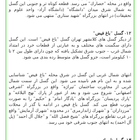
واقع در محله "حصارك" می رسد. قطعه كوتاه تر و جنوبی این گسل
به شمال شرق میدان "دانشگاه" (دانشگاه آزاد- واحد علوم و
تحقیقات) در انتهای بزرگراه "شهید ستاری" منتهی می شود.
۱۲- گسل "باغ فیض"
از دیگر گسل های كلانشهر تهران گسل "باغ فیض" است. این گسل
دارای سگمنت های مختلف و به عبارتی از قطعات خرد در امتداد
شمال غرب – جنوب شرق تشكیل یافته كه چون دارای طول بین ۲ تا
۱۰ كیلومتر است، جزو گسل های متوسط رده بندی می شود.
انتهای شمال غربی این گسل در شرق محله "باغ فیض" شناسایی
شده و به این نام هم نامیده می شود. این گسل از سمت شمال
غربی از مجاورت ساختمان "تیراژه" واقع در بزرگراه "اشرفی
اصفهانی" شروع می شود و بعد از عبور از پارك "نهج البلاغه" و
"پارك پردیسان" بزرگراه های "یادگار امام" و "حكیم" را به صورت
مورب قطع می كند. گسل باغ فیض در ادامه با گذر از محلات
"مرزداران" و "شهرك ژاندارمری" در محدوده "شهرك آزمایش" واقع
در غرب تقاطع بزرگراه های "شیخ فضل الله" و "جلال آل احمد" (پل
آل احمد) به انتهای جنوب شرقی خود می رسد.