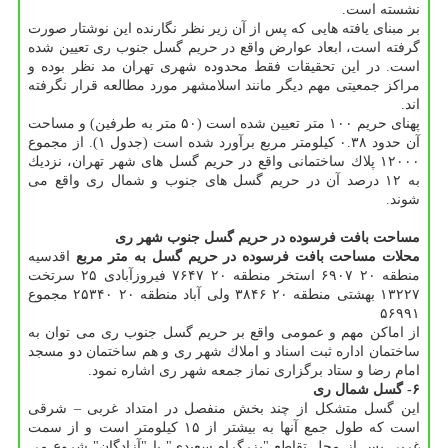
نشسته است.
بر مبنای یافته هایی كه پس از آن زیر نظر نگارنده این نوشتار صورت
گرفته است، ابعاد عوارض واقع در حریم گسل جنوب ری تعیین شده
است. در این تحقیقات فقط محدوده شهری تهران مد نظر بوده و
مراكز جمعیتی مهم دیگر مانند اسلامشهر مورد مطالعه قرار نگرفته
اند.
پهنای حریم ۱۰۰ متر تعیین شده است (۵۰ متر به طرفین) و مساحت
آن حدود ۰.۳۸ كیلومتر مربع برآورد شده است (جدول ۱). از مجموع
۱۲۰۰۰ پلاك ساختمانی واقع در حریم گسل های شهر تهران، نزدیك
به ۱۲ درصد آن در حریم گسل های جنوب و شمال ری واقع می
شوند.
مساحت بافت فرسوده در حریم گسل جنوب شهر ری
محلات
مساحت بافت فرسوده در حریم گسل به متر مربع
اقدسیه
منطقه ۲۰ ۶۹۰۷ استخر منطقه ۲۰ ۷۶۴۷ فیروزآبادی ۲۵ سرتخت
۱۳۲۲۷ بهشتی منطقه ۲۰ ۳۸۴۶ ولی آباد منطقه ۲۰ ۲۵۳۴۰ مجموع
۵۶۹۹۱
از اماكن مهم و عمومی واقع بر حریم گسل جنوب ری می توان به
ساختمان اداره ثبت اسناد و املاك شهر ری و هم ساختمان دو مسجد
امام رضا و ستاد برگزاری نماز جمعه شهر ری اشاره نمود.
۶- گسل شمال ری
این گسل متشكل از چند بخش منفصل در امتداد غربی – شرقی
است كه طول جمع آنها به بیشتر از ۱۵ كیلومتر است و از سمت
غربی پس از محل تقاطع "بزرگراه سعیدی" با "آزادگان" شروع می