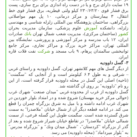
۱۹ سایت دارای برج و یا در دست راه اندازی برای برج سازی، پست
برق فشار قوی ۲۳۰/۶۳/۲۰ كیلو ولتی قیطریه، برق فشار قوی خط
انتقال، ۳ بیمارستان و مركز درمانی، ۱۰ پل مهم مواصلاتی
بزرگراهی، ساختمان پژوهشگاه بین المللی زلزله شناسی و مهندسی
زلزله، دانشكده
آموزش
علوم پزشكی، سازمان مدیریت بحران
كشور
(ساختمان مركزی)، مدیریت شعب شمال تهران
بانك
صادرات
ایران، ۱۲ باب مدرسه و مركز آموزشی و پرورشی، نمایشگاه بین
المللی تهران، مراكز خرید بزرگ و مراكز تجاری، مركز جامع
توانبخشی سالمندان پرهام، ۹ باب مسجد و
شركت
نفت فلات قاره
ایران.
۳- گسل داوودیه
از دیگر گسل های مهم كلانشهر تهران، گسل داوودیه و راستای غربی
– شرقی و به طول ۶.۴ كیلومتر است و از آنجایی كه "سگمنت"
(ناحیه) اصلی این گسل در محله داوودیه قرار گرفته است، از این
رو نام "داوودیه" بر روی آن گذاشته شد.
گسل داوودیه از غرب از محدوده غربی "میدان صنعت" شهرك غرب
(حوالی مركز خرید مهستان) شروع شده و در امتداد بلوار خوردین در
شهرك غرب ادامه داشته و با میل به شرق بزرگراه چمران را قطع
می كند. در ادامه قطعه دیگر آن از شمال خیابان "ملاصدرا" به سمت
شرق گسترده شده است. سگمنت طویل این گسله فرعی، از سمت
شمالی خیابان "ملاصدرا" در تقاطع خیابان شیراز شروع شده و بعد از
گذر از بزرگراه "كردستان"، "شمال میدان ونك" و "بزرگراه مدرس"
به "بلوار میرداماد" (محله داوودیه) می رسد.