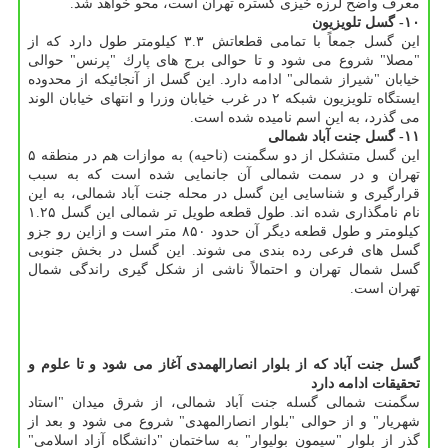
معرف واضح لرزه خیزی گستره تهران است، محو خواهد شد.
۱۰- گسل تلویزیون
این گسل جمعاً با تمامی قطعاتش ۳.۳ كیلومتر طول دارد كه از
"مصلا" شروع می شود و تا حوالی برج های پارك "پرنس" حوالی
خیابان "شیراز شمالی" ادامه دارد. این گسل از آنجائیكه از محدوده
ایستگاه تلویزیون شبكه ۲ در غرب خیابان وزرا و انتهای خیابان الوند
می گذرد، به این اسم نامیده شده است.
۱۱- گسل جنت آباد شمالی
این گسل متشكل از دو سگمنت (ناحیه) به موازات هم در منطقه ۵
تهران و در سمت شمالی آن جانمایی شده است كه به سبب
قرارگیری و شناسایی این گسل در محله جنت آباد شمالی، به این
نام نامگذاری شده اند. طول قطعه طویل تر شمالی این گسل ۱.۲۵
كیلومتر و طول قطعه دیگر آن حدود ۸۵۰ متر است و ازاین رو جزو
گسل های فرعی رده بندی می شوند. این گسل در بخش جنوبی
گسل شمال تهران و احتمالاً ناشی از شكل گیری راندگی شمال
تهران است.
گسل جنت آباد كه از بلوار انصارالهمدی آغاز می شود و تا علوم و
تحقیقات ادامه دارد
سگمنت شمالی گسله جنت آباد شمالی، از شرق میدان "استاد
شهریار" و از حوالی "بلوار انصارالمهدی" شروع می شود و بعد از
گذر از بلوار "سیمون بولیوار" به ساختمان "دانشگاه آزاد اسلامی"