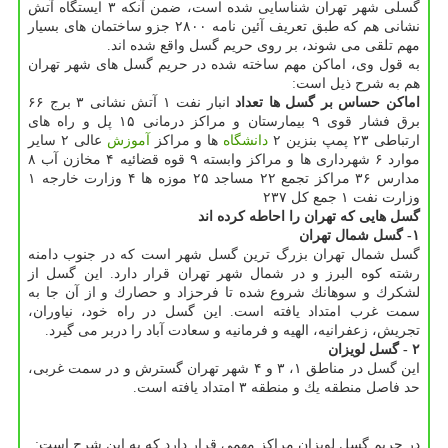
گسلی شهر تهران شناسایی شده است، ضمن آنكه ۳ ایستگاه آتش
نشانی هم كه طبق تعریف آئین نامه ۲۸۰۰ جزو ساختمان های بسیار
مهم تلقی می شوند، بر روی حریم گسل واقع شده اند.
به قول وی، اماكن مهم ساخته شده در حریم گسل های شهر تهران
هم به شرح ذیل است:
اماكن حساس بر گسل ها
تعداد
انبار نفت ۱ آتش نشانی ۳ برج ۶۶
برق فشار قوی ۹ بیمارستان و مراكز درمانی ۱۵ پل و راه های
ارتباطی ۲۳ پمپ بنزین ۲
دانشگاه
ها و مراكز
آموزش
عالی ۲ سایر
موارد ۶ شهرداری ها و مراكز وابسته ۹ قوه قضائیه ۴ مخازن آب ۸
مدارس ۳۶ مراكز تجمع ۲۲ مساجد ۲۵ موزه ها ۴ وزارت خارجه ۱
وزارت نفت ۱ جمع كل ۲۳۷
گسل هایی كه تهران را احاطه كرده اند
۱- گسل شمال تهران
گسل شمال تهران بزرگ ترین گسل شهر است كه در جنوب دامنه
رشته كوه البرز و در شمال شهر تهران قرار دارد. این گسل از
لشكرك و سوهانك شروع شده تا فرحزاد و حصارك و از آن جا به
سمت غرب امتداد یافته است. این گسل در راه خود، نیاوران،
تجریش، زعفرانیه، الهیه و فرمانیه و سعادت آباد را دربر می گیرد.
۲ - گسل لویزان
این گسل در مناطق ۱، ۳ و ۴ شهر تهران گسترش و در سمت غربی،
حد فاصل منطقه یك و منطقه ۳ امتداد یافته است.
در حریم گسل لویزان مراكز مهمی قرار دارد كه به این شرح است: