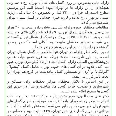
زلزله هایی بخصوص بر روی گسل های شمال تهران رخ داده، ولی
هیچكدام از این زلزله ها در تهران نبوده است؛ البته این پرسش
مطرح است كه چرا در ۲۳۰۰ قبل و بخصوص ۵۰ سال قبل زلزله
مهمی در تهران رخ نداده و لرزه خیزی چندانی بر گسل شمال تهران
مشاهده نمی گردد.
مطالعات محققان حوزه زلزله شناسی نشان داده است در ۳۰ هزار
سال قبل پهنه گسل شمال تهران، ۹ زلزله با بزرگای بالای ۷ داشته
است و هر ۳۰۰۰ تا ۳۵۰۰ سال یك مرتبه گسل شمال تهران گسیخته
می شود و به باور محققان طبیعت به شكلی است كه هر چه در
گذشته رخ داده باشد، در این دوره هم رخ خواهد داد.
تصور اینكه خطر زلزله در تهران تنها منحصر به گسل شمال تهران
است، یك باور نادرست است؛ چراكه به قول عضو هیأت علمی
پژوهشگاه بین المللی زلزله، گسل مشاء از ۳۵ كیلومتری تهران عبور
می كند، علاوه بر آن گسل های جنوب تهران شامل گسل "پیشوا"،
"ایوانكی" و "ری" و همینطور گسل ماهدشت در كرج هم تهران را
تحت تأثیر قرار می دهند.
بر این اساس با تلاش محققان مركز تحقیقات راه، مسكن و
شهرسازی و تصویب حریم گسل ها، ساخت و ساز در حریم این
گسل ها ممنوع اعلام شده است.
دكتر علی بیت اللهی، مدیر بخش زلزله مركز تحقیقات از مطالعات
انجام شده در زمینه میزان بافت فرسوده موجود در حریم گسل های
شهر تهران خبر می دهد و یادآور می شود: به منظور انجام مشاهدات
میدانی در حریم گسل های شهر تهران، ۲۴۵ سایت مهم و حساس در
۱۸ دسته بندی شناسایی شد و بر مبنای آن مشخص شد كه حدود ۳۲۰