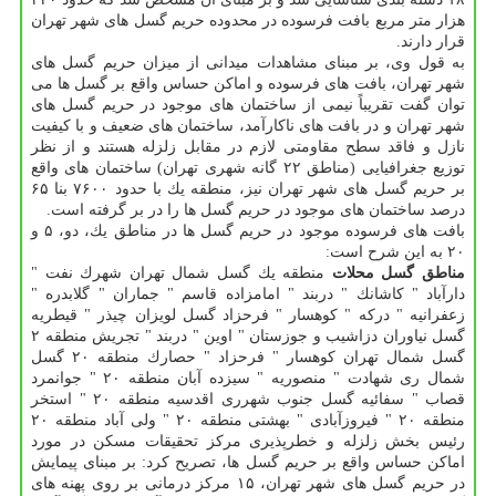
هزار متر مربع بافت فرسوده در محدوده حریم گسل های شهر تهران
قرار دارند.
به قول وی، بر مبنای مشاهدات میدانی از میزان حریم گسل های
شهر تهران، بافت های فرسوده و اماكن حساس واقع بر گسل ها می
توان گفت تقریباً نیمی از ساختمان های موجود در حریم گسل های
شهر تهران و در بافت های ناكارآمد، ساختمان های ضعیف و با كیفیت
نازل و فاقد سطح مقاومتی لازم در مقابل زلزله هستند و از نظر
توزیع جغرافیایی (مناطق ۲۲ گانه شهری تهران) ساختمان های واقع
بر حریم گسل های شهر تهران نیز، منطقه یك با حدود ۷۶۰۰ بنا ۶۵
درصد ساختمان های موجود در حریم گسل ها را در بر گرفته است.
بافت های فرسوده موجود در حریم گسل ها در مناطق یك، دو، ۵ و
۲۰ به این شرح است:
مناطق
گسل
محلات
منطقه یك گسل شمال تهران شهرك نفت "
دارآباد " كاشانك " دربند " امامزاده قاسم " جماران " گلابدره "
زعفرانیه " دركه " كوهسار " فرحزاد گسل لویزان چیذر " قیطریه
گسل نیاوران دزاشیب و جوزستان " اوین " دربند " تجریش منطقه ۲
گسل شمال تهران كوهسار " فرحزاد " حصارك منطقه ۲۰ گسل
شمال ری شهادت " منصوریه " سیزده آبان منطقه ۲۰ " جوانمرد
قصاب " سفائیه گسل جنوب شهرری اقدسیه منطقه ۲۰ " استخر
منطقه ۲۰ " فیروزآبادی " بهشتی منطقه ۲۰ " ولی آباد منطقه ۲۰
رئیس بخش زلزله و خطرپذیری مركز تحقیقات مسكن در مورد
اماكن حساس واقع بر حریم گسل ها، تصریح كرد: بر مبنای پیمایش
در حریم گسل های شهر تهران، ۱۵ مركز درمانی بر روی پهنه های