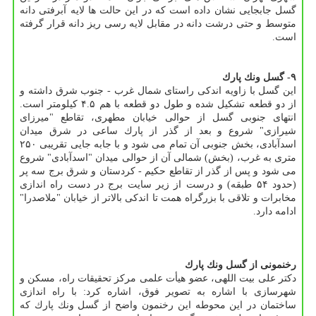
گسل جابجایی نشان داده است كه در این حالت ها لایه آبرفتی دانه
متوسط و حتی درشت دانه در مقابل لایه رسی ریز دانه قرار گرفته
است.
۹- گسل ونك پارك
این گسل با زاویه اندكی راستای شمال غرب - جنوب شرق داشته و
از دو قطعه تشكیل شده و طول دو قطعه با هم ۴.۵ كیلومتر است.
انتهای جنوبی گسل از حوالی خیابان مطهری، تقاطع "میرزای
شیرازی" شروع و بعد از گذر از پارك ساعی در شرق میدان
اسدآبادی، بخش جنوبی آن تمام می شود و با جابه جایی تقریبی ۲۵۰
متری به غرب، (بخش) شمالی آن از حوالی میدان "اسدآبادی" شروع
می شود و پس از گذر از تقاطع حكیم - كردستان و شرق برج سه پر
(حدود ۵۴ طبقه) و درست از زیر سایت برج در دست راه اندازی
مخابرات و تلاقی با بزرگراه همت تا اندكی بالاتر از خیابان "ملاصدرا"
ادامه دارد.
رخنمونی از گسل ونك پارك
دكتر علی بیت اللهی، عضو هیأت علمی مركز تحقیقات راه، مسكن و
شهرسازی با اشاره به تصویر فوق، اشاره كرد: با راه اندازی
ساختمان در این محوطه این رخنمون واضح از گسل ونك پارك كه