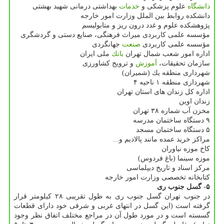
دانشگاه
علوم پزشكی و
خدمات
بهداشتی درمانی شهید بهشتی
دانشكده روابط بین الملل وزارت امور خارجه
پژوهشكده علوم و غدد درون ریز و متابولیسم
مؤسسه علمی كاربردی میراث فرهنگی، صنایع دستی و گردشگری
مؤسسه علمی كاربردی
صنعت
جهانگردی
اداره امور شعب شمال تهران
بانك
ملی ایران
سازمان تحقیقات،
آموزش
و ترویج كشاورزی
شهرداری منطقه یك (شمیران)
شهرداری منطقه ۱ ناحیه ۴
اداره كل زندان های استان تهران
زندان اوین
مخزن آب شماره ۳۸ تهران
۹ دستگاه ساختمان مدرسه
۵ دستگاه ساختمان مسجد
مراكز خرید عمده مانند پالادیم و...
كاخ موزه نیاوران
موزه سینما (باغ فردوس)
مركز اسناد و تاریخ دیپلماسی
كتابخانه تخصصی وزارت امور خارجه
۵- گسل جنوب ری
در جنوب تهران گسل جنوب ری به طول تقریبی ۲۸ كیلومتر قرار
گرفته است (این گسل در انتهای غربی و شرقی خود دارای قطعات
گسسته است و در مورد طول آن در مراجع مختلف اتفاق نظر وجود