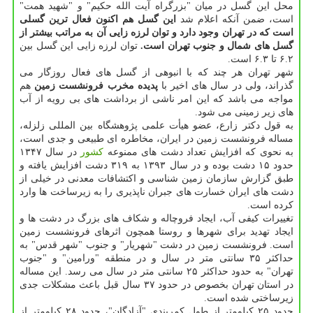
محل این گسل در میان "بزرگراه آیت الله حكیم" و "شهید همت"
است، ضمن آنكه اعلام شد
این گسل هم اكنون فعال ترین گسلی
است كه در تهران وجود دارد و توان لرزه زایی آن به مراتب بیشتر از
گسل های شمال و جنوب تهران است.
توان لرزه زایی این گسل بین
۶.۲ تا ۶.۳ است.
شهر تهران هر چند كه با انبوهی از گسل های فعال روزگار می
گذراند، ولی در سال های اخیر با
پدیده مخرب فرونشست زمین
هم
مواجه می باشد كه این امر ناشی از برداشت های بی رویه از آب
های زیر زمینی می شود.
به قول دكتر زارع، عضو هیأت علمی پژوهشگاه بین المللی زلزله،
مساله فرونشست زمین در ایران، مخاطره ای طبیعی و جدی است،
به نحوی كه افزایش تعداد دشت های ممنوعه
كشور
در سال ۱۳۴۷
حدود ۱۵ دشت بوده و در سال ۱۳۹۳ به ۳۱۹ دشت افزایش یافته و
طبق گزارش سازمان زمین شناسی و اكتشافات معدنی در خیلی از
دشت های ایران خسارت های جبران ناپذیری را به زیرساخت ها وارد
كرده است.
تغییرات كیفی آب، ایجاد فروچاله و شكاف های بزرگ در دشت ها و
ایجاد تهدید برای شهرها و روستا همچون اثرهای فرونشست زمین
است. فرونشست زمین در دشت "شهریار" و جنوب "شهر قدس" به
حداكثر ۳۵ سانتی متر در سال و در منطقه "ورامین" و "جنوب
تهران" به حدود حداكثر ۲۵ سانتی متر در سال می رسد. این مساله
در استان تهران بخصوص در حدود ۳۷ سال قبل باعث مشكلات جدی
زیرساختی شده است.
حدود ۲۵ كیلومتر از طول كمربندی "آزادگان"، حدود ۲۸ كیلومتر از