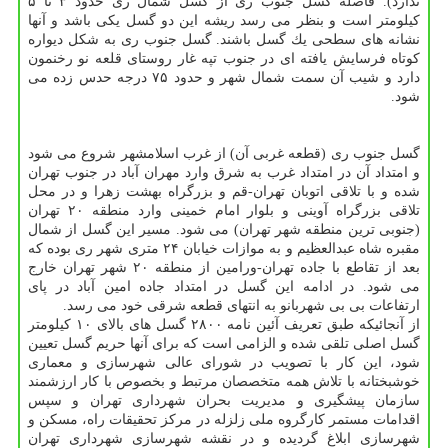
ندارد). فاصله گسل جنوب ری از گسل شمال ری حدود ۳ تا ۵
كیلومتر است و بنظر می رسد ریشه این دو گسل یكی باشد و آنها
نشانه های سطحی یك گسل باشند. گسل جنوب ری به شكل دیواره
كوتاه فرسایش یافته ای در جنوب تپه غار روستای قلعه نو رخنمون
دارد و شیب آن سمت شمال شهر و حدود ۷۵ درجه حدس زده می
شود.
گسل جنوب ری (قطعه غربی آن) از غرب اسلامشهر شروع می شود
و امتداد آن در امتداد غرب به شرق وارد مهران آباد در جنوب تهران
شده و با تلاقی اتوبان تهران-قم و بزرگراه بهشت زهرا و در محل
تلاقی بزرگراه آوینی و بلوار امام خمینی وارد منطقه ۲۰ تهران
(جنوبی ترین منطقه شهر تهران) می شود. مسیر این گسل از شمال
مقبره شاه عبدالعظیم و به موازات خیابان ۲۴ متری شهر ری بوده كه
بعد از تقاطع با جاده تهران-ورامین از منطقه ۲۰ شهر تهران خارج
می شود. در ادامه این گسل در امتداد جاده امین آباد در پای
ارتفاعات بی بی شهربانو به انتهای قطعه شرقی خود می رسد.
از آنجائیكه طبق تعریف آئین نامه ۲۸۰۰ گسل های بالای ۱۰ كیلومتر
گسل اصلی تلقی شده و الزامی است كه برای آنها حریم گسل تعیین
شود، این كار با تصویب در شورای عالی شهرسازی و معماری
خوشبختانه با تلاش همه متخصصان مرتبط و بخصوص با كار ارزشمند
سازمان پیشگیری و مدیریت بحران شهرداری تهران و سپس
اقدامات مستمر كارگروه ملی زلزله در مركز تحقیقات راه، مسكن و
شهرسازی ابلاغ گردیده و در نقشه شهرسازی شهرداری تهران