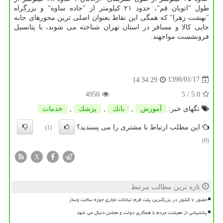
طول "اتوبان قم"، حدود ۲۱ كیلومتر از "جاده ساوه" و بزرگراه
"بهشت زهرا" كه همگی این نقاط بعنوان اصلی ترین محورهای جابه
جایی كالا و مسافر در استان تهران شناخته می شوند، با پتانسیل
فرونشست مواجهند.
1398/01/17
14:34:29
4950
/ 5
5.0
تگهای خبر:
آموزش
,
بانك
,
پزشك
,
خدمات
این مطلب ارتباط با مشتری را می پسندید؟
(1)
(0)
X
تازه ترین مطالب مرتبط
حضور ۷ کشور در بزرگترین پلت فرم تبادلات تجاری حوزه ساخت وساز
پشتیبانی از معیشت مردم با همکاری دولت و مجلس دنبال می شود