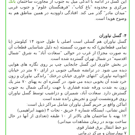
این گسل در ادامه با اندكی میل به جنوب از مجاورت ساختمان
بانك
مركزی و محدوده "باغ كتاب"، "فرهنگستان علوم" و جنوب غربی
"میدان مادر" گذر می كند. افتادگی داوودیه در همین مناطق هم به
وضوح هویدا است.
۴- گسل نیاوران
گسل نیاوران هم گسلی است اصلی با طول حدود ۱۴ كیلومتر (با
تمامی قطعاتش) كه به صورت گسسته (به دلیل شناسایی قطعات آن
به صورت مجزا) از غرب در حوالی "سعادت آباد" به شرق "شمال
اقدسیه" در شمال تهران گسترده شده است.
در بخش خاوری این گسل جابجایی چپ بر روی نگاره های هوایی
دیده می شود. در ترانشه شمالی جنوبی در ازای ۷۰ متر در خیابان
آجودانیه نیاوران "انتهای خاوری خیابان درختك" راندگی نیاوران و زون
خرد شده آن بخوبی دیده می شود. در گستره ای به پهنای ۷۰ متر یك
زون به شدت ورقه شده فشاری با جهت راندگی شمال به جنوب
گسترش دارد. سعادت آباد، شمیران و دزاشیب توسط گسل نیاوران
روی فرونشست اوین و تجریش رانده شده است.
اماكن واقع بر حریم گسل نیاوران شامل مراكز ذیل است:
آتش نشانی، ایستگاه شماره ۶ حریق - نجات ۴ (شهید ابراهیمی)
۱۲ پهنه با ساختمان های بالاتر از ۱۰ طبقه (تعدادی از آنها در حال
ساخت بودند در زمان مشاهدات میدانی)
دو خط انتقال برق فشار قوی
۷ بیمارستان و مركز درمانی