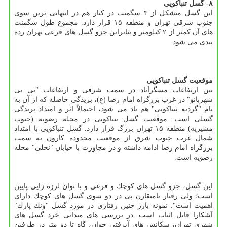
۸- گسل تنباكویی
این گسل متشكل از ۳ سگمنت در كنار هم در انتهایی ترین سوی
جنوب شرقی تهران و منطقه ۱۵ قرار دارد. مجموع طول سگمنت
های آن كمتر از ۲ كیلومتر و بنابراین جزو گسل های فرعی تهران رده
بندی می شود.
موقعیت گسل تنباكویی
بین ارتفاعات مسگرآباد در سمت شرقی و ارتفاعات "بی بی
شهربانو" در غرب بزرگراه امام رضا (ع)، بریدگی حاصله كه از آن به
نام "گردنه تنباكویی" هم یاد می شود، احتمالاً اثر و امتداد بریدگی
گسلی است. موقعیت گسل تنباكویی در محله رضویه (جنوب
مشیریه) منطقه ۱۵ تهران بزرگ قرار دارد. گسل تنباكویی با امتداد
شمال غرب جنوب شرق از موقعیت محدوده كارون به سمت
بزرگراه امام رضا ادامه داشته و در مجاورت با خیابان "نخلی" محله
رضویه است.
این گسل، جزو گسل های كوچك و فرعی و با توان لرزه زایی پایین
است؛ ولی رفتار نامتقارن پی در دو سوی گسل های كوچك دارای
اهمیت است". نمونه بارز چنین رفتاری در مورد گسل "ونك پارك"
آشكارا قابل اثبات است. در بررسی های میدانی خرد گسل های
شهری تهران، سكانس های آبرفتی جوان، گاه تا دو متر در طرفین