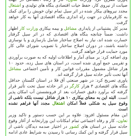
صیانت از نیروی كار، حفظ حیات اقتصادی بنگاه های تولیدی و
اشتغال
مجدد نیروهای بیكار شده در اثر سیل تمام توان خویش را برای كمك
به كارفرمایان در جهت راه اندازی بنگاه اقتصادی آنها به كار خواهد
گرفت.
مدیر كل پشتیبانی از پایداری
مشاغل
و بیمه بیكاری
وزارت كار
اظهار
داشت: ضمناً چنانچه بنگاه های اقتصادی كه در اثر سیل گرفتار
خسارت شده اند، نیاز به اصلاح ساختار شامل بازسازی و یا نوسازی
داشته باشند، در دوران اصلاح ساختار با تصویب شورای عالی كار
مورد حمایت قرار خواهند گرفت.
وی اضافه كرد: بر مبنای آمار و اطلاعات اولیه كه به صورت برآوردی
و تقریبی جمع آوری شده است، در استان های سیل زده، حدود ۱۰
هزار شاغل مشمول مقررات قوانین كار و تأمین اجتماعی
مشاغل
آنها تحت تأثیر حادثه سیل قرار گرفته اند.
یاوری تصریح كرد: در شهر صنعتی آق قلا در استان گلستان حداقل
بنگاه های اقتصادی ۳ هزار
كارگر
در اثر حادثه سیل تحت تأثیر قرار
گرفته كه برآورد دقیق خسارات بعد از فرونشستن آب امكان پذیر
است.
البته این به معنای بیكاری ۱۰ هزار شاغل نیست بلكه ناشی از
وقوع سیل به شكلی فعلاً امكان
اشتغال
مجدد آنها فراهم نشده
است
.
این مقام مسئول افزود: علاوه بر این حسب دستور و تاكید وزیر
تعاون
، كار و رفاه اجتماعی تمام امكانات این وزارتخانه از آغاز وقوع
حادثه سیل در استان های
كشور
در اختیار صدمه دیدگان ناشی از
سیل قرار گرفته و این كمك رسانی تا رسیدن به شرایط عادی ادامه