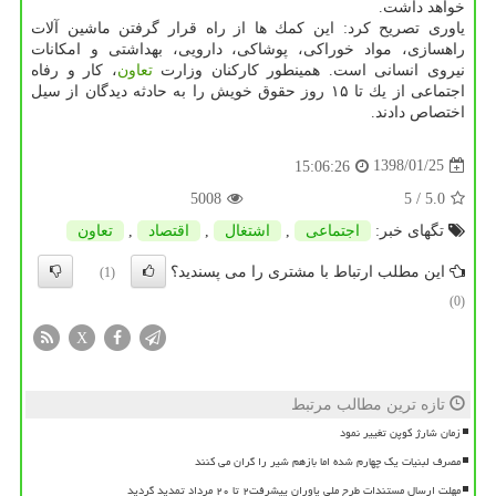
خواهد داشت.
یاوری تصریح كرد: این كمك ها از راه قرار گرفتن ماشین آلات
راهسازی، مواد خوراكی، پوشاكی، دارویی، بهداشتی و امكانات
نیروی انسانی است. همینطور كاركنان وزارت
تعاون
، كار و رفاه
اجتماعی از یك تا ۱۵ روز حقوق خویش را به حادثه دیدگان از سیل
اختصاص دادند.
1398/01/25
15:06:26
5008
/ 5
5.0
تگهای خبر:
اجتماعی
,
اشتغال
,
اقتصاد
,
تعاون
این مطلب ارتباط با مشتری را می پسندید؟
(1)
(0)
X
تازه ترین مطالب مرتبط
زمان شارژ کوپن تغییر نمود
مصرف لبنیات یک چهارم شده اما بازهم شیر را گران می کنند
مهلت ارسال مستندات طرح ملی یاوران پیشرفت۲ تا ۲۰ مرداد تمدید گردید