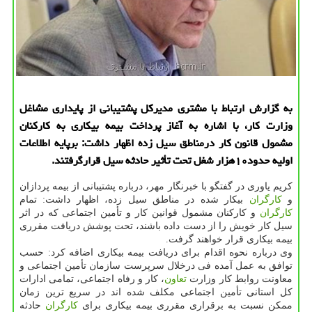
به گزارش ارتباط با مشتری مدیركل پشتیبانی از پایداری مشاغل
وزارت كار، با اشاره به آغاز پرداخت بیمه بیكاری به كاركنان
مشمول قانون كار درمناطق سیل زده اظهار داشت: برپایه اطلاعات
اولیه حدود۱۰هزار شغل تحت تأثیر حادثه سیل قرارگرفتند.
كریم یاوری در گفتگو با خبرنگار مهر، درباره پشتیبانی از بیمه پردازان
و
كارگران
بیكار شده در مناطق سیل زده، اظهار داشت: تمام
كارگران
و كاركنان مشمول قوانین كار و تأمین اجتماعی كه در اثر
سیل كار خویش را از دست داده باشند، تحت پوشش دریافت مقرری
بیمه بیكاری قرار خواهند گرفت.
وی درباره نحوه اقدام برای دریافت بیمه بیكاری اضافه كرد: حسب
توافق به عمل آمده فی درخلال سرپرست سازمان تأمین اجتماعی و
معاونت روابط كار وزارت
تعاون
، كار و رفاه اجتماعی، تمامی ادارات
كل استانی تأمین اجتماعی مكلف شده اند در سریع ترین زمان
ممكن نسبت به برقراری مقرری بیمه بیكاری برای
كارگران
حادثه