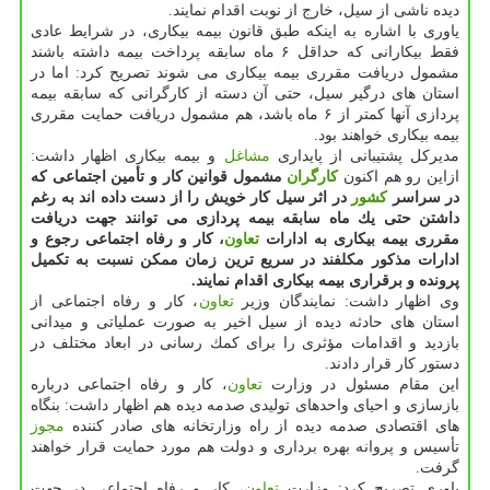
دیده ناشی از سیل، خارج از نوبت اقدام نمایند.
یاوری با اشاره به اینكه طبق قانون بیمه بیكاری، در شرایط عادی
فقط بیكارانی كه حداقل ۶ ماه سابقه پرداخت بیمه داشته باشند
مشمول دریافت مقرری بیمه بیكاری می شوند تصریح كرد: اما در
استان های درگیر سیل، حتی آن دسته از كارگرانی كه سابقه بیمه
پردازی آنها كمتر از ۶ ماه باشد، هم مشمول دریافت حمایت مقرری
بیمه بیكاری خواهند بود.
مدیركل پشتیبانی از پایداری
مشاغل
و بیمه بیكاری اظهار داشت:
ازاین رو هم اكنون
كارگران
مشمول قوانین كار و تأمین اجتماعی كه
در سراسر
كشور
در اثر سیل كار خویش را از دست داده اند به رغم
داشتن حتی یك ماه سابقه بیمه پردازی می توانند جهت دریافت
مقرری بیمه بیكاری به ادارات
تعاون
، كار و رفاه اجتماعی رجوع و
ادارات مذكور مكلفند در سریع ترین زمان ممكن نسبت به تكمیل
پرونده و برقراری بیمه بیكاری اقدام نمایند.
وی اظهار داشت: نمایندگان وزیر
تعاون
، كار و رفاه اجتماعی از
استان های حادثه دیده از سیل اخیر به صورت عملیاتی و میدانی
بازدید و اقدامات مؤثری را برای كمك رسانی در ابعاد مختلف در
دستور كار قرار دادند.
این مقام مسئول در وزارت
تعاون
، كار و رفاه اجتماعی درباره
بازسازی و احیای واحدهای تولیدی صدمه دیده هم اظهار داشت: بنگاه
های اقتصادی صدمه دیده از راه وزارتخانه های صادر كننده
مجوز
تأسیس و پروانه بهره برداری و دولت هم مورد حمایت قرار خواهند
گرفت.
یاوری تصریح كرد: وزارت
تعاون
، كار و رفاه اجتماعی در جهت