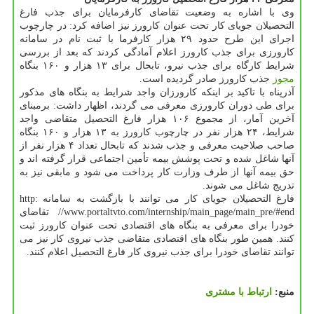
وی با اشاره به وضعیت تقاضای كارفرمایان برای جذب فارغ
التحصیلان جویای كار تحت عنوان كارورز نیز اضافه كرد: در چارچوب
اجرای این طرح حدود ۲۹ هزار كارفرما با ثبت نام در سامانه
كارورزی برای جذب كارورز اعلام آمادگی كردند كه بعد از بررسی
شرایط كارگاه برای جذب نیرو، تابحال برای ۱۳ هزار و ۱۶۰ بنگاه
مجوز
جذب كارورز صادر گردیده است.
آذرپناه با تاكید بر اینكه كارورزان واجد شرایط به بنگاه های مذكور
برای طی دوران كارورزی معرفی می گردند، اظهار داشت: برمبنای
آخرین آمار، از مجموع ۱۰۶ هزار فارغ التحصیل متقاضی واجد
شرایط، ۲۴ هزار نفر در چارچوب كارورز به ۱۳ هزار و ۱۶۰ بنگاه
صاحب صلاحیت معرفی و جذب شدند كه تابحال تعداد ۴ هزار نفر از
آنها شاغل شده و تحت پوشش بیمه تأمین اجتماعی قرار گرفته اند و
حق بیمه آنها از طرف وزارت كار پرداخت می شود و مابقی نیز به
تدریج شاغل می شوند.
فارغ التحصیلان جویای كار می توانند با بازگشت به سامانه http:
//www.portaltvto.com/internship/main_page/main_pre/#end تقاضای
خودرا برای معرفی به بنگاه های اقتصادی تحت عنوان كارورز ثبت
كنند. همین طور بنگاه های اقتصادی متقاضی جذب نیروی كار نیز می
توانند تقاضای خودرا برای جذب نیروی كار فارغ التحصیل اعلام كنند.
منبع:
ارتباط با مشتری