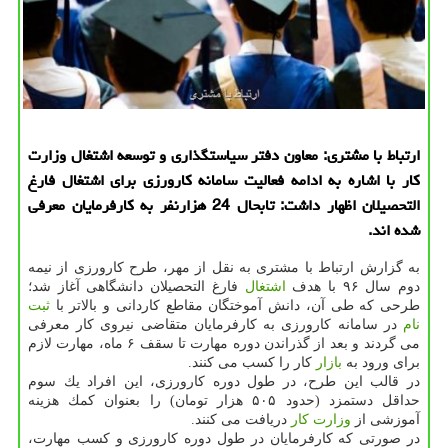
ارتباط با مشتری: معاون دفتر سیاستگذاری و توسعه اشتغال وزارت
كار با اشاره به ادامه فعالیت سامانه كارورزی برای اشتغال فارغ
التحصیلان اظهار داشت: تابحال 24 هزارنفر به كارفرمایان معرفی
شده اند.
به گزارش ارتباط با مشتری به نقل از مهر، طرح كارورزی از نیمه
دوم سال ۹۶ با هدف
اشتغال
فارغ التحصیلان دانشگاهی آغاز شد؛
طرحی كه طی آن، دانش آموختگان مقاطع كاردانی و بالاتر با
ثبت
نام
در سامانه كارورزی به كارفرمایان متقاضی نیروی كار معرفی
می گردند و بعد از گذراندن دوره مهارت تا سقف ۶ ماه، مهارت لازم
برای ورود به
بازار
كار را كسب می كنند.
در قالب این طرح، در طول دوره كارورزی، این افراد یك سوم
حداقل دستمزد (حدود ۵۰۵ هزار تومان) را بعنوان كمك هزینه
آموزشی از
وزارت كار
دریافت می كنند.
در صورتی كه كارفرمایان در طول دوره كارورزی و كسب مهارت،