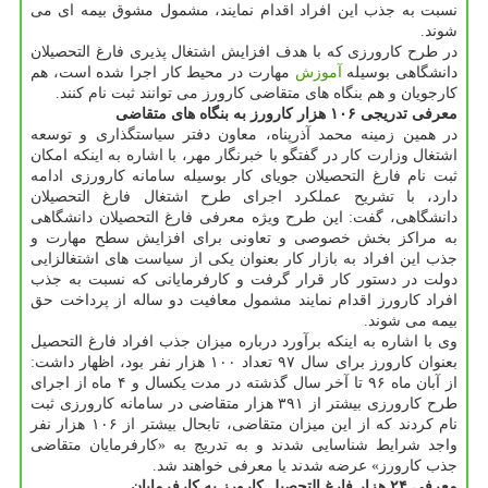
نسبت به جذب این افراد اقدام نمایند، مشمول مشوق بیمه ای می
شوند.
در طرح كارورزی كه با هدف افزایش اشتغال پذیری فارغ التحصیلان
دانشگاهی بوسیله
آموزش
مهارت در محیط كار اجرا شده است، هم
كارجویان و هم بنگاه های متقاضی كارورز می توانند ثبت نام كنند.
معرفی تدریجی ۱۰۶ هزار كارورز به بنگاه های متقاضی
در همین زمینه محمد آذرپناه، معاون دفتر سیاستگذاری و توسعه
اشتغال وزارت كار در گفتگو با خبرنگار مهر، با اشاره به اینكه امكان
ثبت نام فارغ التحصیلان جویای كار بوسیله سامانه كارورزی ادامه
دارد، با تشریح عملكرد اجرای طرح اشتغال فارغ التحصیلان
دانشگاهی، گفت: این طرح ویژه معرفی فارغ التحصیلان دانشگاهی
به مراكز بخش خصوصی و تعاونی برای افزایش سطح مهارت و
جذب این افراد به بازار كار بعنوان یكی از سیاست های اشتغالزایی
دولت در دستور كار قرار گرفت و كارفرمایانی كه نسبت به جذب
افراد كارورز اقدام نمایند مشمول معافیت دو ساله از پرداخت حق
بیمه می شوند.
وی با اشاره به اینكه برآورد درباره میزان جذب افراد فارغ التحصیل
بعنوان كارورز برای سال ۹۷ تعداد ۱۰۰ هزار نفر بود، اظهار داشت:
از آبان ماه ۹۶ تا آخر سال گذشته در مدت یكسال و ۴ ماه از اجرای
طرح كارورزی بیشتر از ۳۹۱ هزار متقاضی در سامانه كارورزی ثبت
نام كردند كه از این میزان متقاضی، تابحال بیشتر از ۱۰۶ هزار نفر
واجد شرایط شناسایی شدند و به تدریج به «كارفرمایان متقاضی
جذب كارورز» عرضه شدند یا معرفی خواهند شد.
معرفی ۲۴ هزار فارغ التحصیل كارورز به كارفرمایان