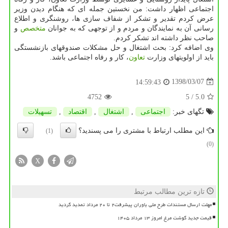
اجتماعی اظهار داشت: من نخستین جمله ای كه هنگام دیدن وزیر
عرض كردم تقدیر و تشكر از شفاف سازی ها، روشنگری و اطلاع
رسانی آن به نمایندگان و مردم و از توجهی كه به جوانان
متخصص
و
صاحب نظر داشته اند تشكر كردم.
وی اضافه كرد: بحث اشتغال و حل مشكلات صندوقهای بازنشستگی
باید از اولویتهای وزارت
تعاون
، كار و رفاه اجتماعی باشد.
1398/03/07
14:59:43
4752
/ 5
5.0
تگهای خبر:
اجتماعی
,
اشتغال
,
اقتصاد
,
تسهیلات
این مطلب ارتباط با مشتری را می پسندید؟
(1)
(0)
X
تازه ترین مطالب مرتبط
مهلت ارسال مستندات طرح ملی یاوران پیشرفت۲ تا ۲۰ مرداد تمدید گردید
قیمت جدید گوشت مرغ امروز ۱۳ مرداد ۱۴۰۵