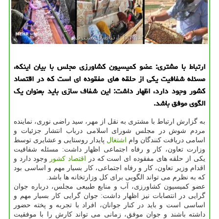
ارتباط با مشتری: عضو كمیسیون كشاورزی مجلس با بیان اینكه،
مسئله شفافیت یكی از حلقه های مفقوده ای است كه در اقتصاد
كشور وجود دارد، اظهار داشت: این شفاف سازی باید بعنوان یك
الگوی موفق باشد.
به گزارش ارتباط با مشتری به نقل از مهر، سید راضی نوری، نماینده
مردم شوش در مجلس شورای اسلامی درباب انتشار جزئیات و
اسامی دریافت كنندگان وام
اشتغال
پایدار روستایی و عشایری توسط
وزارت تعاون، كار و رفاه اجتماعی اظهار داشت: مسئله شفافیت
یكی از حلقه های مفقوده ای است كه در
اقتصاد
كشور
وجود دارد و
اقدام وزیر تعاون، كار و رفاه اجتماعی، كار بسیار مهم و اساسی بود
كه به نظرم می تواند الگویی برای كل وزارتخانه ها باشد.
عضو كمیسیون كشاورزی، آب و منابع طبیعی مجلس، درباره جوان
گرایی در انتصابات نیز اظهار داشت: جوان گرایی كار بسیار مهم و
اساسی است و باید در كنار جوانان، افراد با تجربه و پخته حضور
داشته باشند و جوان موفق، زمانی می تواند كارش را با موفقیت