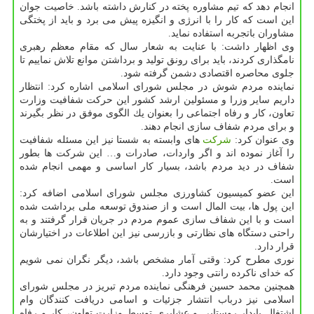
انجام دهد كه تیم مشاوره پخته در كنارش داشته باشد. خاصیت جوان
این است كه كار را با انرژی و انگیزه پیش می برد و باید از پختگی
مشاوران باتجربه استفاده نماید.
وی اظهار داشت: با عنایت به شعار سال كه مقام معظم رهبری
نامگذاری كردند، باید برای رونق تولید و برداشتن موانع تلاش نماییم تا
جلوی محاصره اقتصادی دشمن گرفته شود.
نماینده مردم شوش در مجلس شورای اسلامی اشاره كرد: انتظار
داریم سایر وزرا و مسئولین ارشد كشور این حركت شفافیت وزارت
تعاون، كار و رفاه اجتماعی را بعنوان یك الگوی موفق در نظر بگیرند
و برای مردم شفاف سازی انجام دهند.
وی عنوان كرد:
شركت
های وابسته به شستا نیز این مسئله شفافیت
را آغاز نموده اند و اگر واردات، صادرات و… این شركت ها بطور
شفاف در دید مردم باشد، بسیار كار اساسی و مهمی انجام شده
است.
این عضو كمیسیون كشاورزی مجلس شورای اسلامی اضافه كرد:
این پول ها، بیت المال است و از صندوق توسعه ملی برداشت شده
است و با این شفاف سازی عموم مردم در جریان قرار گرفتند و به
راحتی دستگاه های نظارتی و بازرسی نیز این اطلاعات در اختیارشان
قرار دارد.
نوری مطرح كرد: وقتی آمار مشخص باشد، دیگر نگران نمی شویم
كه خدای ناكرده رانتی وجود دارد.
همچنین محمد حسین فرهنگی نماینده مردم تبریز در مجلس شورای
اسلامی نیز درباب انتشار جزئیات و اسامی دریافت كنندگان وام
اشتغال پایدار روستایی و عشایری توسط وزارت تعاون، كار و رفاه