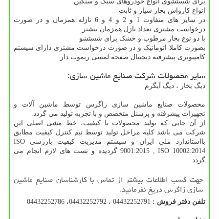
برای شستشوی انواع خودروهای سبک و سنگین
انواع کارواش بخار سیار و ثابت
در سایز های متفاوت 1 و 2 و 4 و 6 نازله همزمان و در صورت
درخواست مشتری تعداد نازل همزمان بیشتر
با دو نوع بخار مرطوب و خشک برای شستشو
بصورت کاملا اتوماتیک و در صورت درخواست مشتری دارای سیستم
کامپیوتری پیشرفته دیجیتال صفحه لمسی ریموت دار
سایر محصولات شرکت صنایع ماشین سازی:
دیگ بخار ، دیگ آبگرم
محصولات صنایع ماشین سازی زاگرس توسط ماشین آلات و
تجهیزات پیشرفته و پرسنل متخصص و با تجربه تولید می گردد.
از آن جایی که تولید محصولات با کیفیت، خط مشی اصلی این
شرکت می باشد کلیه مراحل تولید توسط تیم کنترل کیفیت مطابق
بااستاندارد ملی ایران و سیستم مدیریت کیفیت بازرسی ISO
9001:2015 , ISO 10002:2014 گردیده و تست های لازم انجام می
گردد.
جهت کسب اطلاعات بیشتر از تماس با کارشناسان صنایع ماشین
سازی زاگرس دریغ نفرمائید.
تلفن دفتر فروش :
04432252791 ، 04432252792، 04432252786