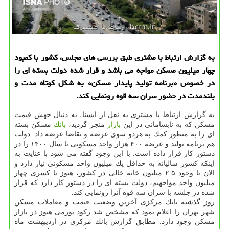
به گزارش ارتباط با مشتری طبق بررسی های مجلس، كشور با كمبود
چهار میلیون مسكن مواجه می باشد و قرار شده دولت بسته ای را
در خصوص «برنامه تولید پایدار مسكن» به شكل كوتاه مدت و
بلندمدت در حضور سران سه قوه رونمایی كند.
به گزارش ارتباط با مشتری به نقل از ایسنا، به دنبال جهش قیمت
مسكن كه به نابسامانی در این
بازار
منجر گردید،
بانك
مسكن بسته
ای را به منظور كمك به هردو سوی عرضه و تقاضا عرضه داد. دولت
هم برنامه تولید و عرضه ۴۰۰ هزار واحد مسكونی تا سال ۱۴۰۰ را در
دستور كار قرار داده است. با این وجود گفته می شود با عنایت به
اینكه كشور سالیانه به حداقل یك میلیون واحد مسكونی نیاز دارد و
الان با وجود ۲.۵ میلیون خانه خالی در كشور، هنوز با كسری چهار
میلیون واحد مواجهیم، دولت بسته ای را در دستور كار دارد كه قرار
شده در جلسه با سران سه قوه آنرا رونمایی كند.
روز گذشته بانك مركزی آخرین وضعیت قیمت و معاملات مسكن
شهر تهران را اعلام نمود كه مشخص شد ركود تورمی هنوز در بازار
مسكن وجود دارد. مطابق گزارش بانك مركزی در اردیبهشت ماه