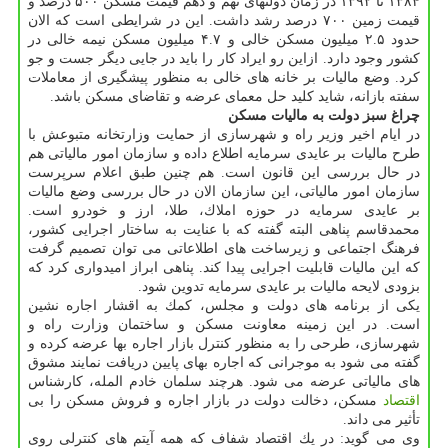
۱۳۸۴ تا ۱۳۹۲ در زمان دولتهای نهم و دهم قیمت مسكن ۵۰۰ درصد و
قیمت زمین ۷۰۰ درصد رشد داشت. این در شرایطی است كه الان
حدود ۲.۵ میلیون مسكن خالی و ۴.۷ میلیون مسكن نیمه خالی در
كشور وجود دارد. ازاین رو ایراد كار را باید در جایی دیگر جست و جو
كرد. وضع مالیات بر خانه های خالی به منظور پیشگیری از معاملات
سفته بازانه، شاید كلید حل معمای عرضه و تقاضای مسكن باشد.
چراغ سبز دولت به مالیات مسكن
در ایام اخیر وزیر راه و شهرسازی از حمایت وزارتخانه متبوعش با
طرح مالیات بر عایدی سرمایه اطلاع داده و سازمان امور مالیاتی هم
در حال بررسی این قانون است. هم چنین طبق اعلام سرپرست
سازمان امور مالیاتی، این سازمان الان در حال بررسی وضع مالیات
بر عایدی سرمایه در حوزه املاك، طلا، ارز و خودرو است.
محمدقاسم پناهی البته گفته كه با عنایت به ساختار اجرایی كشور،
فرهنگ اجتماعی و زیرساخت های اطلاعاتی می توان تصمیم گرفت
كه این مالیات قابلیت اجرایی پیدا كند. پناهی ابراز امیدواری كرد كه
بزودی لایحه مالیات بر عایدی سرمایه تدوین شود.
یكی از برنامه های دولت و مجلس، كمك به اقشار اجاره نشین
است. در این زمینه معاونت مسكن و ساختمان وزارت راه و
شهرسازی، طرحی را به منظور كنترل بازار اجاره بها عرضه كرده و
گفته می شود به موجرانی كه اجاره بهای پایین دریافت نمایند مشوق
های مالیاتی عرضه می شود. هرچند سلمان خادم المله، كارشناس
اقتصاد
مسكن، دخالت دولت در بازار اجاره و فروش مسكن را بی
تأثیر می داند.
وی می گوید: در یك اقتصاد شفاف كه همه آیتم های كنترلی روی