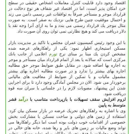
اقتصاد وجود دارد قابلیت كنترل معاملات اشخاص حقیقی در سطح
خرد امكان پذیر است، اما در اقتصاد غیر شفاف هر نوع دخالت در
قرارداد موجر و مستأجر صرفاً به توافقات غیر رسمی دامن می زند
و احتمال موفقیت چنین طرح هایی نزدیك به صفر است. به صورت
مثال موجر یك قرارداد رسمی می بندد و ما به ازای آنرا وجه نقد یا
دلار دریافت می كند و هیچ نظارتی نمی توان روی آن صورت داد.
با این وجود رئیس كمیسیون عمران مجلس با تاكید بر مدیریت بازار
مسكن استیجاری اظهار نمود: یكی از راهكارهای عرضه شده
مشخص كردن یك مبنا بر مبنای نرخ
تورم
اعلامی از جانب بانك
مركزی است كه سالانه یا بعد از اتمام قرارداد میان مستأجر و موجر
به اجاره بها اضافه شود. در مقابل طبق ضوابط موجر حق مطالبه
اجاره بهای بیشتر را ندارد و در صورت مطالبه اجاره بهای بیشتر
مشمول مالیات و با تمكین از ضوابط از معافیت های مالیاتی
برخوردار می شود. الان در مجلس آمادگی وجود دارد تا برای اجرایی
شدن این پیشنهاد، مصوبات لازم را در جلساتی با سران سه قوه
دریافت شود.
لزوم افزایش سقف تسهیلات با بازپرداخت متناسب با
درآمد
قشر
متوسط به پایین
وی با اشاره به راهكارهای تحریك عرضه در بازار مسكن بیان كرد:
استفاده از زمین های دولتی و ساخت مسكن با مشاركت بخش
خصوصی از اقدامات خوب دولت بوده است اما دیگر راهكارها می
تواند وضع مالیات بر زمین های بایر و رها شده، خانه های خالی در
شهرها و معاملات با هدف تحریك مالكان برای تولید مسكن، تنظیم