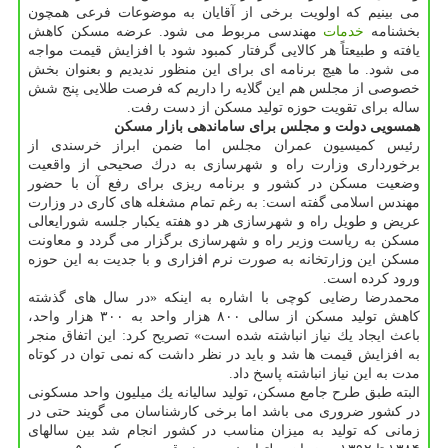
می بینیم كه اولویت برخی از آقایان به موضوعات فرعی همچون
بخشنامه
خدمات
مهندسی مربوط می شود. عرضه مسكن كاهش
یافته و طبیعتاً هر كالایی گرفتار كمبود شود با افزایش قیمت مواجه
می شود. ما هیچ برنامه ای برای این منظور ندیدیم و بعنوان بخش
خصوصی از مجلس هم این گلایه را داریم كه فرصت طلایی پنج شش
ساله برای تقویت حوزه تولید مسكن از دست رفت.
همسویی دولت و مجلس برای ساماندهی بازار مسكن
رئیس كمیسیون عمران مجلس اما ضمن ابراز خرسندی از
برخورداری وزارت راه و شهرسازی به درك صحیحی از واقعیت
وضعیت مسكن در كشور و برنامه ریزی برای رفع آن با حضور
مهندس اسلامی گفته است: به رغم تمام مشغله های كاری در وزارت
عریض و طویل راه و شهرسازی هر دو هفته یكبار جلسه شورایعالی
مسكن به ریاست وزیر راه و شهرسازی برگزار می گردد و معاونت
مسكن این وزارتخانه به صورت نرم افزاری و با جدیت به این حوزه
ورود كرده است.
محمدرضا رضایی كوچی با اشاره به اینكه «در سال های گذشته
كاهش تولید مسكن از سالی ۸۰۰ هزار واحد به ۳۰۰ هزار واحد،
باعث ایجاد یك نیاز انباشته شده است» تصریح كرد: این اتفاق منجر
به افزایش قیمت ها شد و باید در نظر داشت كه نمی توان در كوتاه
مدت به این نیاز انباشته پاسخ داد.
البته طبق طرح جامع مسكن، تولید سالیانه یك میلیون واحد مسكونی
در كشور ضروری می باشد اما برخی كارشناسان می گویند حتی در
زمانی كه تولید به میزان مناسب در كشور انجام شد بین سالهای