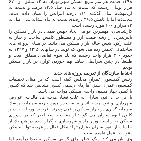
۱۳۹۸ قیمت هر متر مربع مسكن شهر تهران به ۱۲ میلیون و ۶۷۰
هزار تومان رسیده كه نسبت به ماه قبل ۱۲.۵ درصد و نسبت به
اردیبهشت سال گذشته ۱۱۲ درصد افزایش را نشان داده است.
معاملات اما با كاهش ۳۶.۵ درصدی نسبت به ماه مشابه سال قبل به
۱۲ هزار و ۱۰۰ مورد رسیده است.
كارشناسان، مهمترین عوامل ایجاد جهش قیمتی در بازار مسكن را
تاثیرپذیری از رشد قیمت ارز و همینطور كاهش ساخت و ساز به
علت ركود شش ساله بازار مسكن می دانند. بر مبنای پروانه های
ساختمانی تخمین زده می شود كه تولید در سالهای ۱۳۹۶ و ۱۳۹۷ به
حدود ۳۰۰ هزار واحد رسیده كه یك سوم تقاضای مطلق است و
طبیعتاً در چنین شرایطی شاهد بهم خوردن توازن در بازار مسكن
بودیم.
احتیاط سازندگان از تعریف پروژه های جدید
رئیس كمیسیون عمران مجلس گفته است كه بر مبنای تحقیقات
كمیسیون عمران طبق آمارهای رسمی كشور مشخص شد كه كشور
با كمبود چهار میلیون واحدی مسكن مواجه می باشد.
با این حال، انبوه سازان به علت فشار هزینه ها، مالیات، عوارض
شهرداری و نبود چشم انداز مناسب در مورد بازده سرمایه، ریسك
سرمایه گذاری در بازار مسكن را نمی پذیرند. فرشید پورحاجت، دبیر
كانون انبوه سازان می گوید: از هشت جلسه اخیر كه در شورای
مسكن به ریاست وزیر راه و شهرسازی برگزار شده در هیچ یك از
جلسات از انبوه سازان بعنوان تنها تشكل فعال در عرصه تولید مسكن
دعوت به عمل نیامده است.
وی بیان می كند: زنگ خطر برای گرانی مسكن به صدا درآمده اما